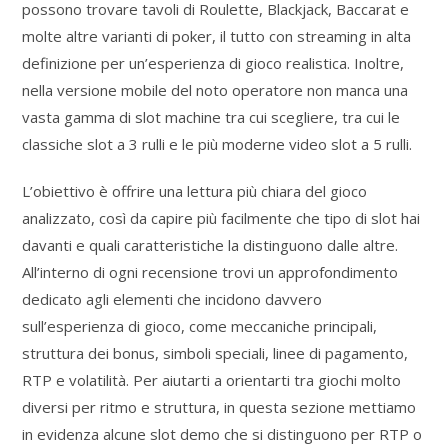
possono trovare tavoli di Roulette, Blackjack, Baccarat e
molte altre varianti di poker, il tutto con streaming in alta
definizione per un’esperienza di gioco realistica. Inoltre,
nella versione mobile del noto operatore non manca una
vasta gamma di slot machine tra cui scegliere, tra cui le
classiche slot a 3 rulli e le più moderne video slot a 5 rulli.
L’obiettivo è offrire una lettura più chiara del gioco
analizzato, così da capire più facilmente che tipo di slot hai
davanti e quali caratteristiche la distinguono dalle altre.
All’interno di ogni recensione trovi un approfondimento
dedicato agli elementi che incidono davvero
sull’esperienza di gioco, come meccaniche principali,
struttura dei bonus, simboli speciali, linee di pagamento,
RTP e volatilità. Per aiutarti a orientarti tra giochi molto
diversi per ritmo e struttura, in questa sezione mettiamo
in evidenza alcune slot demo che si distinguono per RTP o