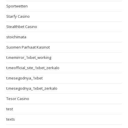
Sportwetten
Starfy Casino
Stealthbet Casino
stoichimata
Suomen Parhaat Kasinot
t.memirror_1xbet_working
t.meofficial_site_1xbet_zerkalo
t.mesegodnya_1xbet
t.mesegodnya_1xbet_zerkalo
Tesor Casino
test
texts