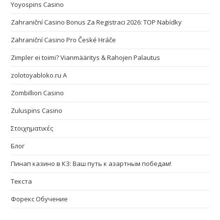
Yoyospins Casino
Zahraniční Casino Bonus Za Registraci 2026: TOP Nabídky
Zahraniční Casino Pro České Hráče
Zimpler ei toimi? Vianmääritys & Rahojen Palautus
zolotoyabloko.ru A
Zombillion Casino
Zuluspins Casino
Στοιχηματικές
Блог
Пинап казино в КЗ: Ваш путь к азартным победам!
Текста
Форекс Обучение