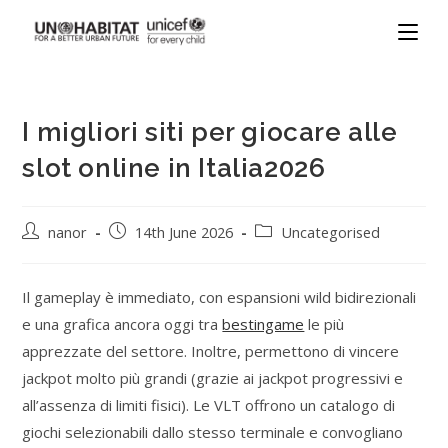
I migliori siti per giocare alle
slot online in Italia2026
nanor
14th June 2026
Uncategorised
Il gameplay è immediato, con espansioni wild bidirezionali
e una grafica ancora oggi tra
bestingame
le più
apprezzate del settore. Inoltre, permettono di vincere
jackpot molto più grandi (grazie ai jackpot progressivi e
all’assenza di limiti fisici). Le VLT offrono un catalogo di
giochi selezionabili dallo stesso terminale e convogliano