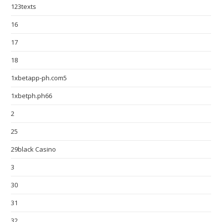
123texts
16
17
18
1xbetapp-ph.com5
1xbetph.ph66
2
25
29black Casino
3
30
31
32