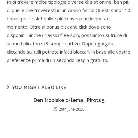
Puoi trovare molte tipologie diverse di slot online, ben più
di quelle che troveresti in un casinò fisico! Questi sono i 10
bonus per le slot online più convenienti in questo
momento! Oltre al bonus pick and click dove sono
disponibili anche i classici free spin, possiamo usufruire di
un moltiplicatore x3 sempre attivo. Dopo ogni giro,
cliccando sui rulli potrete infatti bloccarli in base alle vostre
preferenze prima di un secondo respin gratuito.
YOU MIGHT ALSO LIKE
Den tropiske ø-tema i Pirots 5
29th June 2026