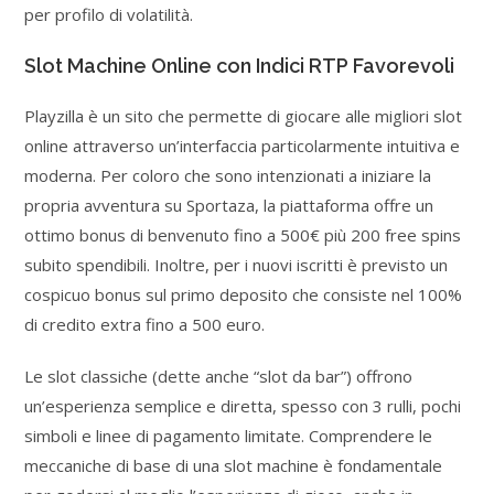
per profilo di volatilità.
Slot Machine Online con Indici RTP Favorevoli
Playzilla è un sito che permette di giocare alle migliori slot
online attraverso un’interfaccia particolarmente intuitiva e
moderna. Per coloro che sono intenzionati a iniziare la
propria avventura su Sportaza, la piattaforma offre un
ottimo bonus di benvenuto fino a 500€ più 200 free spins
subito spendibili. Inoltre, per i nuovi iscritti è previsto un
cospicuo bonus sul primo deposito che consiste nel 100%
di credito extra fino a 500 euro.
Le slot classiche (dette anche “slot da bar”) offrono
un’esperienza semplice e diretta, spesso con 3 rulli, pochi
simboli e linee di pagamento limitate. Comprendere le
meccaniche di base di una slot machine è fondamentale