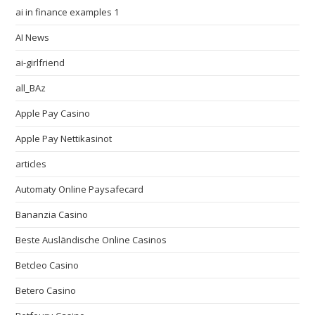
ai in finance examples 1
AI News
ai-girlfriend
all_BAz
Apple Pay Casino
Apple Pay Nettikasinot
articles
Automaty Online Paysafecard
Bananzia Casino
Beste Ausländische Online Casinos
Betcleo Casino
Betero Casino