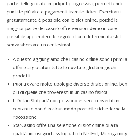
parte delle giocate in jackpot progressivi, permettendo
puntate più alte e pagamenti tramite ticket. Esercitarti
gratuitamente è possibile con le slot online, poiché la
maggior parte dei casinò offre versioni demo in cui è
possibile apprendere le regole di una determinata slot
senza sborsare un centesimo!
A questo aggiungiamo che i casinò online sono i primi a
offrire ai giocatori tutte le novità e gli ultimi giochi
prodotti.
Puoi trovare molte tipologie diverse di slot online, ben
più di quelle che troveresti in un casinò fisico!
I ‘Dollari Slotpark’ non possono essere convertiti in
contanti e non è in alcun modo possibile richiederne la
riscossione.
StarCasino offre una selezione di slot online di alta
qualità, inclusi giochi sviluppati da NetEnt, Microgaming