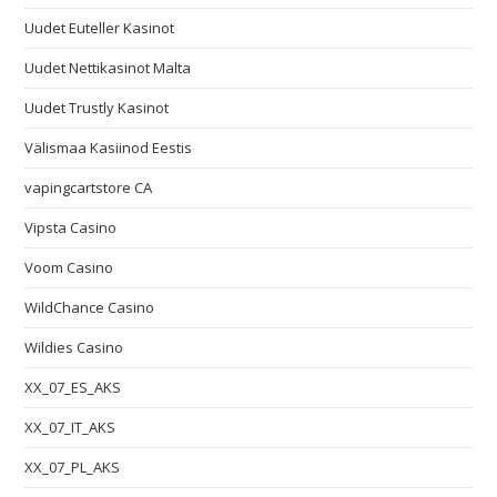
Uudet Euteller Kasinot
Uudet Nettikasinot Malta
Uudet Trustly Kasinot
Välismaa Kasiinod Eestis
vapingcartstore CA
Vipsta Casino
Voom Casino
WildChance Casino
Wildies Casino
XX_07_ES_AKS
XX_07_IT_AKS
XX_07_PL_AKS