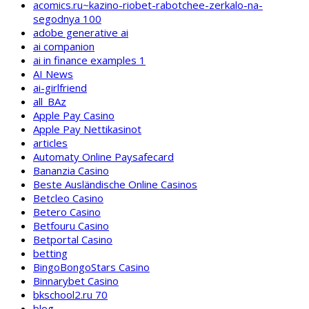
acomics.ru~kazino-riobet-rabotchee-zerkalo-na-
segodnya 100
adobe generative ai
ai companion
ai in finance examples 1
AI News
ai-girlfriend
all_BAz
Apple Pay Casino
Apple Pay Nettikasinot
articles
Automaty Online Paysafecard
Bananzia Casino
Beste Ausländische Online Casinos
Betcleo Casino
Betero Casino
Betfouru Casino
Betportal Casino
betting
BingoBongoStars Casino
Binnarybet Casino
bkschool2.ru 70
blog