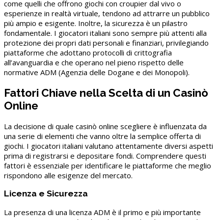
come quelli che offrono giochi con croupier dal vivo o
esperienze in realtà virtuale, tendono ad attrarre un pubblico
più ampio e esigente. Inoltre, la sicurezza è un pilastro
fondamentale. I giocatori italiani sono sempre più attenti alla
protezione dei propri dati personali e finanziari, privilegiando
piattaforme che adottano protocolli di crittografia
all’avanguardia e che operano nel pieno rispetto delle
normative ADM (Agenzia delle Dogane e dei Monopoli).
Fattori Chiave nella Scelta di un Casinò
Online
La decisione di quale casinò online scegliere è influenzata da
una serie di elementi che vanno oltre la semplice offerta di
giochi. I giocatori italiani valutano attentamente diversi aspetti
prima di registrarsi e depositare fondi. Comprendere questi
fattori è essenziale per identificare le piattaforme che meglio
rispondono alle esigenze del mercato.
Licenza e Sicurezza
La presenza di una licenza ADM è il primo e più importante