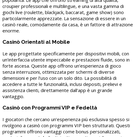
croupier professionali e multilingue, e una vasta gamma di
giochi live (roulette, blackjack, baccarat, game show) sono
particolarmente apprezzate. La sensazione di essere in un
casinò reale, comodamente da casa, è un fattore di attrazione
enorme.
Casinò Orientati al Mobile
Le app progettate specificamente per dispositivi mobili, con
un’interfaccia utente impeccabile e prestazioni fluide, sono in
forte ascesa. Queste app offrono un’esperienza di gioco
senza interruzioni, ottimizzata per schermi di diverse
dimensioni e per l’uso con un solo dito. La possibilità di
accedere a tutte le funzionalità, inclusi depositi, prelievi e
assistenza clienti, direttamente dall’app è un grande
vantaggio.
Casinò con Programmi VIP e Fedeltà
I giocatori che cercano un’esperienza più esclusiva spesso si
rivolgono a casinò con programmi VIP ben strutturati. Questi
programmi offrono vantaggi come bonus personalizzati,