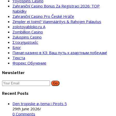
Yoyospins Casino
Zahraniční Casino Bonus Za Registraci 2026: TOP
Nabídky
Zahraniční Casino Pro České Hráče
Zimpler ei toimi? Vianmääritys & Rahojen Palautus
zolotoyabloko.ru A
Zombillion Casino
Zuluspins Casino
Στοιχηματικές
Блог
Пинап казино в КЗ: Ваш путь к азартным победам!
Текста
Форекс Обучение
Newsletter
Go
Recent Posts
Den tropiske ø-tema i Pirots 5
29th June 2026
/
0 Comments