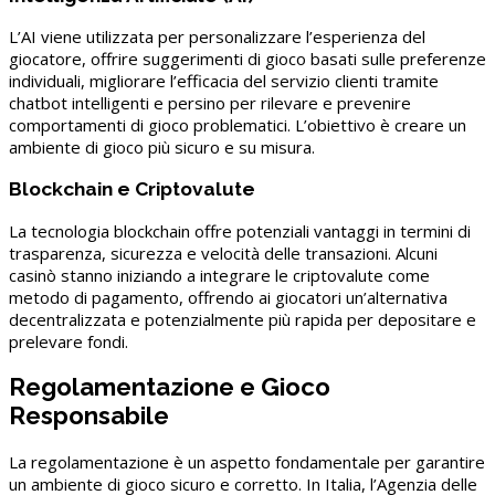
L’AI viene utilizzata per personalizzare l’esperienza del
giocatore, offrire suggerimenti di gioco basati sulle preferenze
individuali, migliorare l’efficacia del servizio clienti tramite
chatbot intelligenti e persino per rilevare e prevenire
comportamenti di gioco problematici. L’obiettivo è creare un
ambiente di gioco più sicuro e su misura.
Blockchain e Criptovalute
La tecnologia blockchain offre potenziali vantaggi in termini di
trasparenza, sicurezza e velocità delle transazioni. Alcuni
casinò stanno iniziando a integrare le criptovalute come
metodo di pagamento, offrendo ai giocatori un’alternativa
decentralizzata e potenzialmente più rapida per depositare e
prelevare fondi.
Regolamentazione e Gioco
Responsabile
La regolamentazione è un aspetto fondamentale per garantire
un ambiente di gioco sicuro e corretto. In Italia, l’Agenzia delle