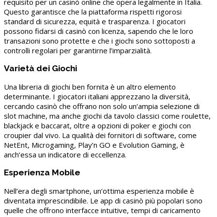
requisito per un casinò online che opera legalmente in Italia.
Questo garantisce che la piattaforma rispetti rigorosi
standard di sicurezza, equità e trasparenza. I giocatori
possono fidarsi di casinò con licenza, sapendo che le loro
transazioni sono protette e che i giochi sono sottoposti a
controlli regolari per garantirne l’imparzialità.
Varietà dei Giochi
Una libreria di giochi ben fornita è un altro elemento
determinante. I giocatori italiani apprezzano la diversità,
cercando casinò che offrano non solo un’ampia selezione di
slot machine, ma anche giochi da tavolo classici come roulette,
blackjack e baccarat, oltre a opzioni di poker e giochi con
croupier dal vivo. La qualità dei fornitori di software, come
NetEnt, Microgaming, Play’n GO e Evolution Gaming, è
anch’essa un indicatore di eccellenza.
Esperienza Mobile
Nell’era degli smartphone, un’ottima esperienza mobile è
diventata imprescindibile. Le app di casinò più popolari sono
quelle che offrono interfacce intuitive, tempi di caricamento