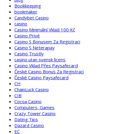
Bookkeeping
bookmaker
Candybet Casino
casino
Casino Minimální Vklad 100 Kč
Casino Privé
Casino S Bonusem Za Registraci
Casino S Neterapay
Casino Trustly
casino utan svensk licens
Casino Vklad Přes Paysafecard
České Casino Bonus Za Registraci
České Casino Paysafecard
CH
ChainLuck Casino
CIB
Cocoa Casino
Computers, Games
Crazy Tower Сasino
Dating Tips
Dazard Casino
EC