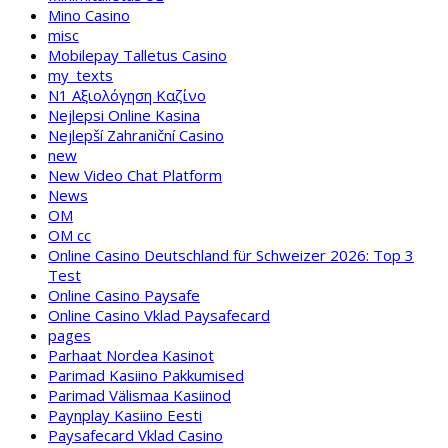
Mino Casino
misc
Mobilepay Talletus Casino
my_texts
N1 Αξιολόγηση Καζίνο
Nejlepsi Online Kasina
Nejlepší Zahraniční Casino
new
New Video Chat Platform
News
OM
OM cc
Online Casino Deutschland für Schweizer 2026: Top 3
Test
Online Casino Paysafe
Online Casino Vklad Paysafecard
pages
Parhaat Nordea Kasinot
Parimad Kasiino Pakkumised
Parimad Välismaa Kasiinod
Paynplay Kasiino Eesti
Paysafecard Vklad Casino