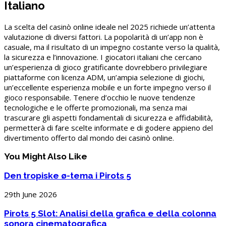
Italiano
La scelta del casinò online ideale nel 2025 richiede un’attenta
valutazione di diversi fattori. La popolarità di un’app non è
casuale, ma il risultato di un impegno costante verso la qualità,
la sicurezza e l’innovazione. I giocatori italiani che cercano
un’esperienza di gioco gratificante dovrebbero privilegiare
piattaforme con licenza ADM, un’ampia selezione di giochi,
un’eccellente esperienza mobile e un forte impegno verso il
gioco responsabile. Tenere d’occhio le nuove tendenze
tecnologiche e le offerte promozionali, ma senza mai
trascurare gli aspetti fondamentali di sicurezza e affidabilità,
permetterà di fare scelte informate e di godere appieno del
divertimento offerto dal mondo dei casinò online.
You Might Also Like
Den tropiske ø-tema i Pirots 5
29th June 2026
Pirots 5 Slot: Analisi della grafica e della colonna
sonora cinematografica