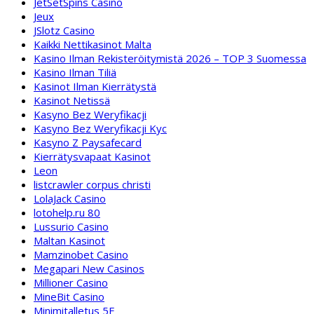
JetSetSpins Casino
Jeux
JSlotz Casino
Kaikki Nettikasinot Malta
Kasino Ilman Rekisteröitymistä 2026 – TOP 3 Suomessa
Kasino Ilman Tiliä
Kasinot Ilman Kierrätystä
Kasinot Netissä
Kasyno Bez Weryfikacji
Kasyno Bez Weryfikacji Kyc
Kasyno Z Paysafecard
Kierrätysvapaat Kasinot
Leon
listcrawler corpus christi
LolaJack Casino
lotohelp.ru 80
Lussurio Casino
Maltan Kasinot
Mamzinobet Casino
Megapari New Casinos
Millioner Casino
MineBit Casino
Minimitalletus 5E