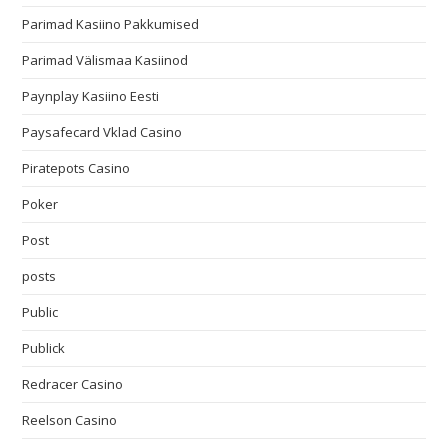
Parimad Kasiino Pakkumised
Parimad Välismaa Kasiinod
Paynplay Kasiino Eesti
Paysafecard Vklad Casino
Piratepots Casino
Poker
Post
posts
Public
Publick
Redracer Casino
Reelson Casino