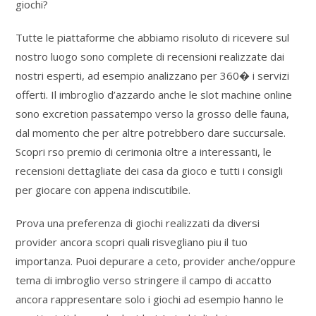
giochi?
Tutte le piattaforme che abbiamo risoluto di ricevere sul
nostro luogo sono complete di recensioni realizzate dai
nostri esperti, ad esempio analizzano per 360� i servizi
offerti. Il imbroglio d’azzardo anche le slot machine online
sono excretion passatempo verso la grosso delle fauna,
dal momento che per altre potrebbero dare succursale.
Scopri rso premio di cerimonia oltre a interessanti, le
recensioni dettagliate dei casa da gioco e tutti i consigli
per giocare con appena indiscutibile.
Prova una preferenza di giochi realizzati da diversi
provider ancora scopri quali risvegliano piu il tuo
importanza. Puoi depurare a ceto, provider anche/oppure
tema di imbroglio verso stringere il campo di accatto
ancora rappresentare solo i giochi ad esempio hanno le