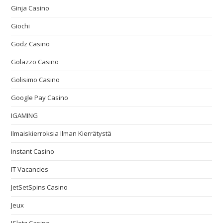
Ginja Casino
Giochi
Godz Casino
Golazzo Casino
Golisimo Casino
Google Pay Casino
IGAMING
Ilmaiskierroksia Ilman Kierrätystä
Instant Casino
IT Vacancies
JetSetSpins Casino
Jeux