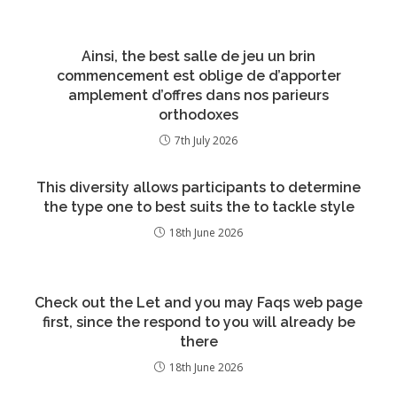
Ainsi, the best salle de jeu un brin
commencement est oblige de d’apporter
amplement d’offres dans nos parieurs
orthodoxes
7th July 2026
This diversity allows participants to determine
the type one to best suits the to tackle style
18th June 2026
Check out the Let and you may Faqs web page
first, since the respond to you will already be
there
18th June 2026