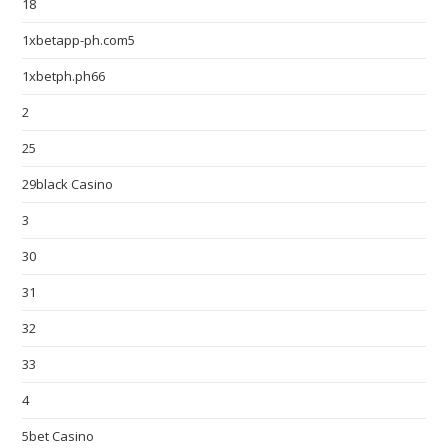
18
1xbetapp-ph.com5
1xbetph.ph66
2
25
29black Casino
3
30
31
32
33
4
5bet Casino