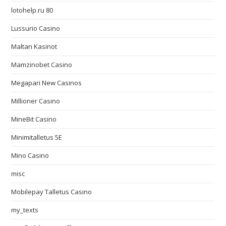
lotohelp.ru 80
Lussurio Casino
Maltan Kasinot
Mamzinobet Casino
Megapari New Casinos
Millioner Casino
MineBit Casino
Minimitalletus 5E
Mino Casino
misc
Mobilepay Talletus Casino
my_texts