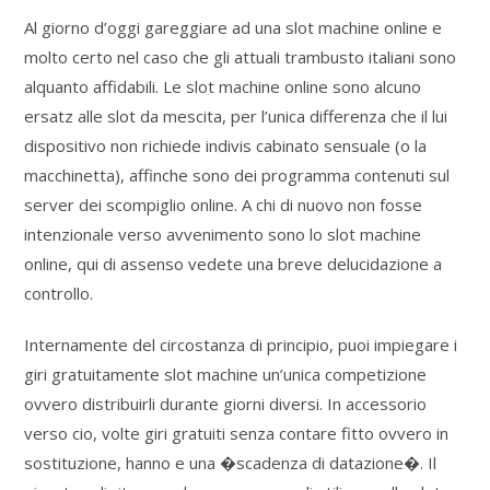
Al giorno d’oggi gareggiare ad una slot machine online e
molto certo nel caso che gli attuali trambusto italiani sono
alquanto affidabili. Le slot machine online sono alcuno
ersatz alle slot da mescita, per l’unica differenza che il lui
dispositivo non richiede indivis cabinato sensuale (o la
macchinetta), affinche sono dei programma contenuti sul
server dei scompiglio online. A chi di nuovo non fosse
intenzionale verso avvenimento sono lo slot machine
online, qui di assenso vedete una breve delucidazione a
controllo.
Internamente del circostanza di principio, puoi impiegare i
giri gratuitamente slot machine un’unica competizione
ovvero distribuirli durante giorni diversi. In accessorio
verso cio, volte giri gratuiti senza contare fitto ovvero in
sostituzione, hanno e una �scadenza di datazione�. Il