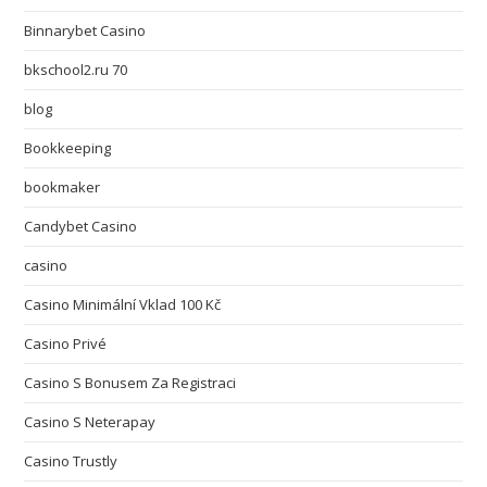
Binnarybet Casino
bkschool2.ru 70
blog
Bookkeeping
bookmaker
Candybet Casino
casino
Casino Minimální Vklad 100 Kč
Casino Privé
Casino S Bonusem Za Registraci
Casino S Neterapay
Casino Trustly