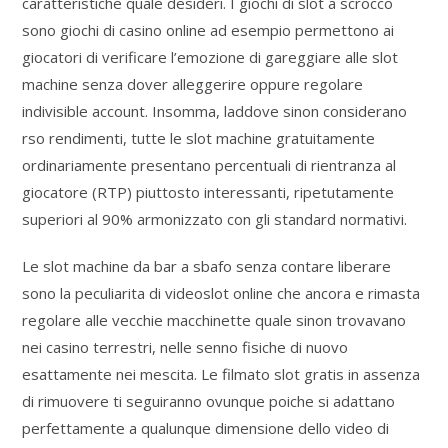
caratteristiche quale desideri. I giochi di slot a scrocco
sono giochi di casino online ad esempio permettono ai
giocatori di verificare l’emozione di gareggiare alle slot
machine senza dover alleggerire oppure regolare
indivisible account. Insomma, laddove sinon considerano
rso rendimenti, tutte le slot machine gratuitamente
ordinariamente presentano percentuali di rientranza al
giocatore (RTP) piuttosto interessanti, ripetutamente
superiori al 90% armonizzato con gli standard normativi.
Le slot machine da bar a sbafo senza contare liberare
sono la peculiarita di videoslot online che ancora e rimasta
regolare alle vecchie macchinette quale sinon trovavano
nei casino terrestri, nelle senno fisiche di nuovo
esattamente nei mescita. Le filmato slot gratis in assenza
di rimuovere ti seguiranno ovunque poiche si adattano
perfettamente a qualunque dimensione dello video di