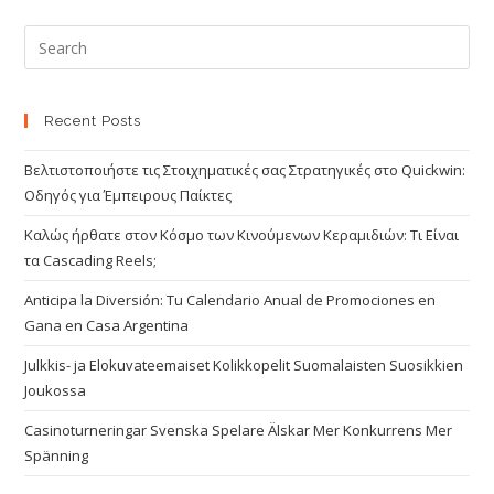
Recent Posts
Βελτιστοποιήστε τις Στοιχηματικές σας Στρατηγικές στο Quickwin:
Οδηγός για Έμπειρους Παίκτες
Καλώς ήρθατε στον Κόσμο των Κινούμενων Κεραμιδιών: Τι Είναι
τα Cascading Reels;
Anticipa la Diversión: Tu Calendario Anual de Promociones en
Gana en Casa Argentina
Julkkis- ja Elokuvateemaiset Kolikkopelit Suomalaisten Suosikkien
Joukossa
Casinoturneringar Svenska Spelare Älskar Mer Konkurrens Mer
Spänning