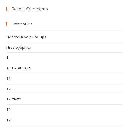
Recent Comments
Categories
! Marvel Rivals Pro Tips
! Без рубрики
1
10_07_AU_AKS
11
12
123texts
16
17