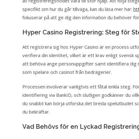
av registreringsflödet vara till stor hjälp. Att följa st
specifikt om hur du går tillväga, kan du läsa mer här:
ht
fokuserar på att ge dig den information du behöver för
Hyper Casino Registrering: Steg för S
Att registrera sig hos Hyper Casino är en process utfo
verifiera din identitet, vilket är ett krav enligt svensk
att behöva ange personuppgifter samt identifiera dig 
som spelare och casinot från bedrägerier.
Processen involverar vanligtvis ett fåtal enkla steg. Fö
identifiering via BankID, och slutligen godkänner du vill
du snabbt kan börja utforska det breda spelutbudet som
du bekräftar.
Vad Behövs för en Lyckad Registrerin