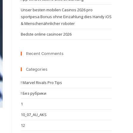
Unser besten mobilen Casinos 2026 pro
sportpesa Bonus ohne Einzahlung dies Handy iOS
& Menschenähnlicher roboter
Bedste online casinoer 2026
Recent Comments
Categories
! Marvel Rivals Pro Tips
! Без рубрики
1
10_07_AU_AKS
12