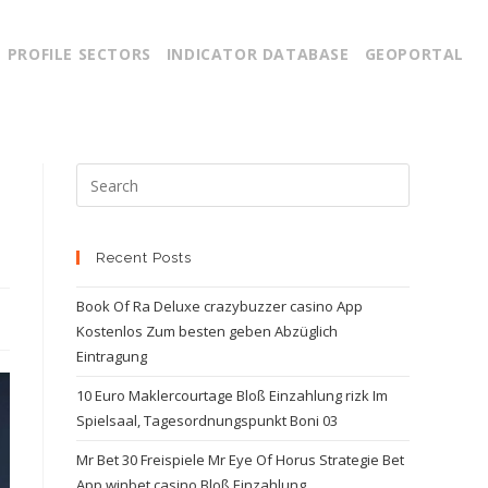
PROFILE SECTORS
INDICATOR DATABASE
GEOPORTAL
Recent Posts
Book Of Ra Deluxe crazybuzzer casino App
Kostenlos Zum besten geben Abzüglich
Eintragung
10 Euro Maklercourtage Bloß Einzahlung rizk Im
Spielsaal, Tagesordnungspunkt Boni 03
Mr Bet 30 Freispiele Mr Eye Of Horus Strategie Bet
App winbet casino Bloß Einzahlung