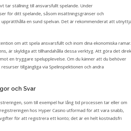
t tar ställning till ansvarsfullt spelande. Under
ser för ditt spelande, såsom insättningsgränser och
 upprätthålla en sund spelvan. Det är rekommenderat att utnyttj
ention om att spela ansvarsfullt och inom dina ekonomiska ramar
s, är skyldiga att tillhandahålla dessa verktyg. Att göra det dire
eg mot en tryggare spelupplevelse. Om du känner att du behöver
 resurser tillgängliga via Spelinspektionen och andra
ågor och Svar
streringen, som till exempel hur lång tid processen tar eller om
 registreringen hos Hyper Casino utformad för att vara snabb,
vgifter för att registrera ett konto; det är en helt kostnadsfri