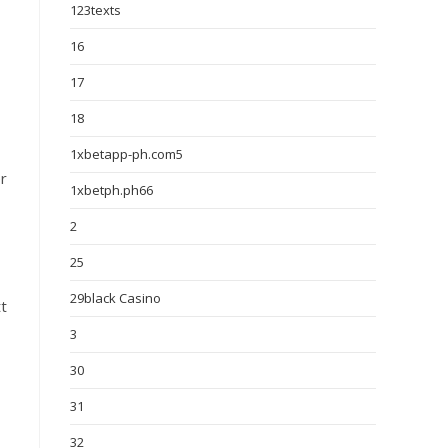
123texts
16
17
18
1xbetapp-ph.com5
er
1xbetph.ph66
2
25
29black Casino
tt
3
30
31
32