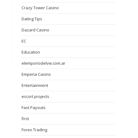
Crazy Tower Сasino
Dating Tips
Dazard Casino
EC
Education
elemporiodelvw.com.ar
Emperia Casino
Entertainment
escort projects
Fast Payouts
first
Forex Trading