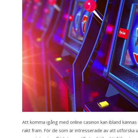
Att komma igång med online casinon kan ibland kännas
rakt fram. För de som är intresserade av att utforska