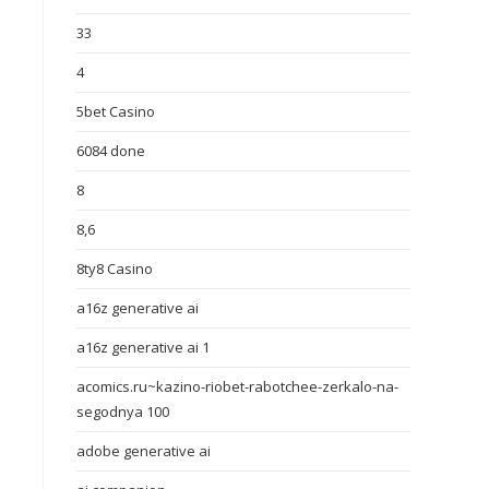
33
4
5bet Casino
6084 done
8
8,6
8ty8 Casino
a16z generative ai
a16z generative ai 1
acomics.ru~kazino-riobet-rabotchee-zerkalo-na-
segodnya 100
adobe generative ai