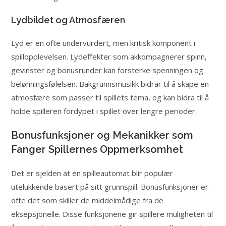
Lydbildet og Atmosfæren
Lyd er en ofte undervurdert, men kritisk komponent i
spillopplevelsen. Lydeffekter som akkompagnerer spinn,
gevinster og bonusrunder kan forsterke spenningen og
belønningsfølelsen. Bakgrunnsmusikk bidrar til å skape en
atmosfære som passer til spillets tema, og kan bidra til å
holde spilleren fordypet i spillet over lengre perioder.
Bonusfunksjoner og Mekanikker som
Fanger Spillernes Oppmerksomhet
Det er sjelden at en spilleautomat blir populær
utelukkende basert på sitt grunnspill. Bonusfunksjoner er
ofte det som skiller de middelmådige fra de
eksepsjonelle. Disse funksjonene gir spillere muligheten til