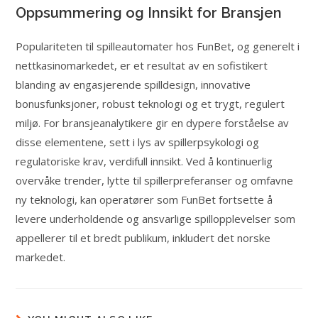
Oppsummering og Innsikt for Bransjen
Populariteten til spilleautomater hos FunBet, og generelt i
nettkasinomarkedet, er et resultat av en sofistikert
blanding av engasjerende spilldesign, innovative
bonusfunksjoner, robust teknologi og et trygt, regulert
miljø. For bransjeanalytikere gir en dypere forståelse av
disse elementene, sett i lys av spillerpsykologi og
regulatoriske krav, verdifull innsikt. Ved å kontinuerlig
overvåke trender, lytte til spillerpreferanser og omfavne
ny teknologi, kan operatører som FunBet fortsette å
levere underholdende og ansvarlige spillopplevelser som
appellerer til et bredt publikum, inkludert det norske
markedet.