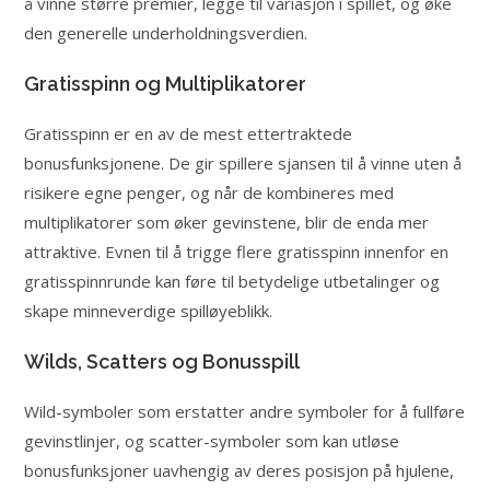
å vinne større premier, legge til variasjon i spillet, og øke
den generelle underholdningsverdien.
Gratisspinn og Multiplikatorer
Gratisspinn er en av de mest ettertraktede
bonusfunksjonene. De gir spillere sjansen til å vinne uten å
risikere egne penger, og når de kombineres med
multiplikatorer som øker gevinstene, blir de enda mer
attraktive. Evnen til å trigge flere gratisspinn innenfor en
gratisspinnrunde kan føre til betydelige utbetalinger og
skape minneverdige spilløyeblikk.
Wilds, Scatters og Bonusspill
Wild-symboler som erstatter andre symboler for å fullføre
gevinstlinjer, og scatter-symboler som kan utløse
bonusfunksjoner uavhengig av deres posisjon på hjulene,