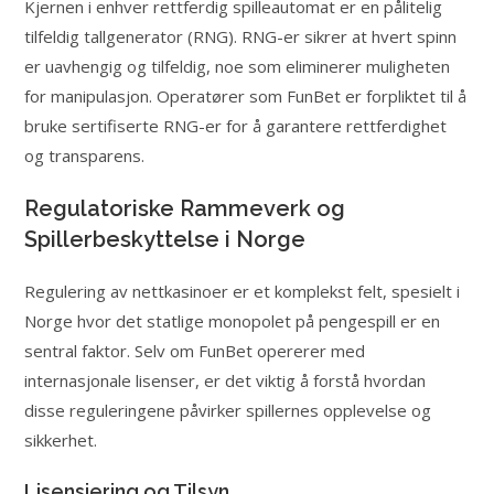
Kjernen i enhver rettferdig spilleautomat er en pålitelig
tilfeldig tallgenerator (RNG). RNG-er sikrer at hvert spinn
er uavhengig og tilfeldig, noe som eliminerer muligheten
for manipulasjon. Operatører som FunBet er forpliktet til å
bruke sertifiserte RNG-er for å garantere rettferdighet
og transparens.
Regulatoriske Rammeverk og
Spillerbeskyttelse i Norge
Regulering av nettkasinoer er et komplekst felt, spesielt i
Norge hvor det statlige monopolet på pengespill er en
sentral faktor. Selv om FunBet opererer med
internasjonale lisenser, er det viktig å forstå hvordan
disse reguleringene påvirker spillernes opplevelse og
sikkerhet.
Lisensiering og Tilsyn