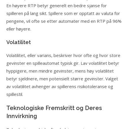
En høyere RTP betyr generelt en bedre sjanse for
spilleren på lang sikt. Spillere som er opptatt av valuta for
pengene, vil ofte se etter automater med en RTP på 96%
eller høyere.
Volatilitet
Volatilitet, eller varians, beskriver hvor ofte og hvor store
gevinster en spilleautomat typisk gir. Lav volatilitet betyr
hyppigere, men mindre gevinster, mens høy volatilitet
betyr sjeldnere, men potensielt større gevinster. Valget
av volatilitet avhenger av spillerens risikotoleranse og
spillestil.
Teknologiske Fremskritt og Deres
Innvirkning