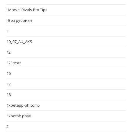
! Marvel Rivals Pro Tips
! Без рубрики
1
10_07_AU_AKS
12
123texts
16
17
18
1xbetapp-ph.com5
1xbetph.ph66
2