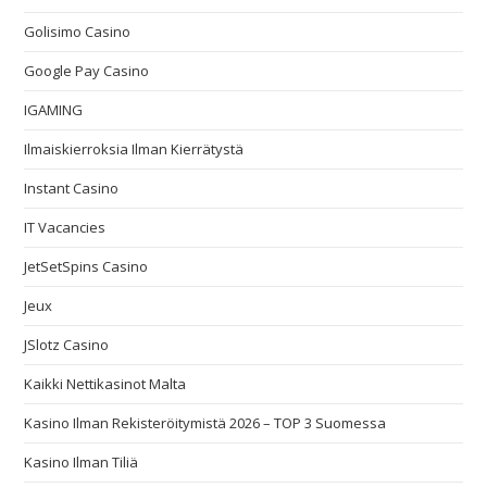
Golisimo Casino
Google Pay Casino
IGAMING
Ilmaiskierroksia Ilman Kierrätystä
Instant Casino
IT Vacancies
JetSetSpins Casino
Jeux
JSlotz Casino
Kaikki Nettikasinot Malta
Kasino Ilman Rekisteröitymistä 2026 – TOP 3 Suomessa
Kasino Ilman Tiliä