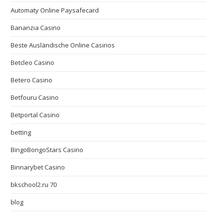
Automaty Online Paysafecard
Bananzia Casino
Beste Ausländische Online Casinos
Betcleo Casino
Betero Casino
Betfouru Casino
Betportal Casino
betting
BingoBongoStars Casino
Binnarybet Casino
bkschool2.ru 70
blog