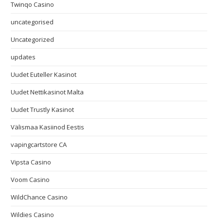
Twinqo Casino
uncategorised
Uncategorized
updates
Uudet Euteller Kasinot
Uudet Nettikasinot Malta
Uudet Trustly Kasinot
Välismaa Kasiinod Eestis
vapingcartstore CA
Vipsta Casino
Voom Casino
WildChance Casino
Wildies Casino