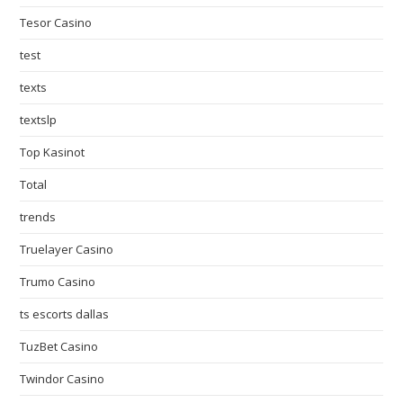
Tesor Casino
test
texts
textslp
Top Kasinot
Total
trends
Truelayer Casino
Trumo Casino
ts escorts dallas
TuzBet Casino
Twindor Casino