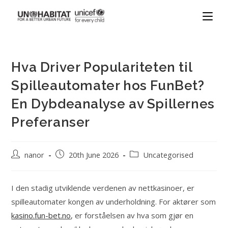
Hva Driver Populariteten til
Spilleautomater hos FunBet?
En Dybdeanalyse av Spillernes
Preferanser
nanor
20th June 2026
Uncategorised
I den stadig utviklende verdenen av nettkasinoer, er
spilleautomater kongen av underholdning. For aktører som
kasino.fun-bet.no
, er forståelsen av hva som gjør en