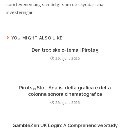
sportevenemang samtidigt som de skyddar sina
investeringar.
YOU MIGHT ALSO LIKE
Den tropiske ø-tema i Pirots 5
29th June 2026
Pirots 5 Slot: Analisi della grafica e della
colonna sonora cinematografica
26th June 2026
GambleZen UK Login: A Comprehensive Study