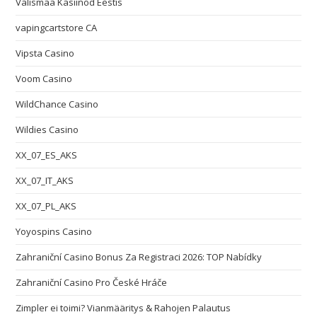
Välismaa Kasiinod Eestis
vapingcartstore CA
Vipsta Casino
Voom Casino
WildChance Casino
Wildies Casino
XX_07_ES_AKS
XX_07_IT_AKS
XX_07_PL_AKS
Yoyospins Casino
Zahraniční Casino Bonus Za Registraci 2026: TOP Nabídky
Zahraniční Casino Pro České Hráče
Zimpler ei toimi? Vianmääritys & Rahojen Palautus