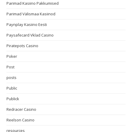
Parimad Kasiino Pakkumised
Parimad Välismaa Kasiinod
Paynplay Kasiino Eesti
Paysafecard Vklad Casino
Piratepots Casino
Poker
Post
posts
Public
Publick
Redracer Casino
Reelson Casino
resources