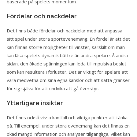
baserade på spelets momentum.
Fördelar och nackdelar
Det finns både fördelar och nackdelar med att anpassa
sitt spel under stora sportevenemang. En fördel är att det
kan finnas större möjligheter till vinster, särskilt om man
kan läsa spelets dynamik bättre än andra spelare. Å andra
sidan, den ökade spänningen kan leda till impulsiva beslut
som kan resultera i förluster. Det är viktigt för spelare att
vara medvetna om sina egna känslor och att sätta gränser
för sig själva för att undvika att gå överstyr.
Ytterligare insikter
Det finns också vissa kantfall och viktiga punkter att tänka
på. Till exempel, under stora evenemang kan det finnas en
ökad mängd information och analyser tillgängliga, vilket kan