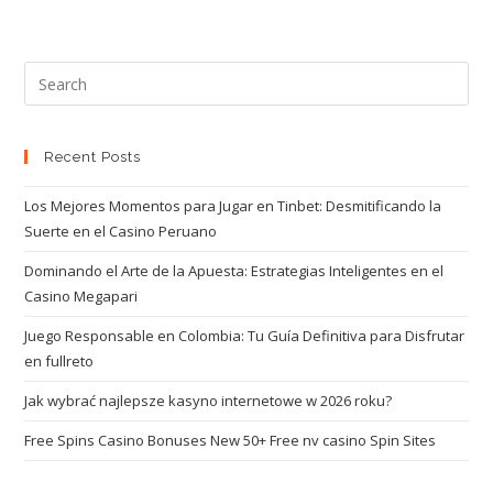
Recent Posts
Los Mejores Momentos para Jugar en Tinbet: Desmitificando la
Suerte en el Casino Peruano
Dominando el Arte de la Apuesta: Estrategias Inteligentes en el
Casino Megapari
Juego Responsable en Colombia: Tu Guía Definitiva para Disfrutar
en fullreto
Jak wybrać najlepsze kasyno internetowe w 2026 roku?
Free Spins Casino Bonuses New 50+ Free nv casino Spin Sites