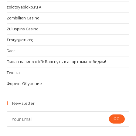
zolotoyabloko.ru A
Zombillion Casino
Zuluspins Casino
Στοιχηματικές
Блог
Пинап казино в КЗ: Ваш путь к азартным победам!
Текста
Форекс Обучение
Newsletter
GO