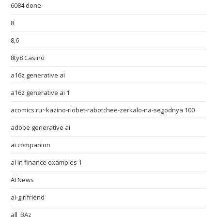
6084 done
8
8,6
8ty8 Casino
a16z generative ai
a16z generative ai 1
acomics.ru~kazino-riobet-rabotchee-zerkalo-na-segodnya 100
adobe generative ai
ai companion
ai in finance examples 1
AI News
ai-girlfriend
all_BAz