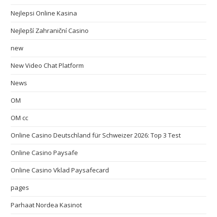
Nejlepsi Online Kasina
Nejlepší Zahraniční Casino
new
New Video Chat Platform
News
OM
OM cc
Online Casino Deutschland für Schweizer 2026: Top 3 Test
Online Casino Paysafe
Online Casino Vklad Paysafecard
pages
Parhaat Nordea Kasinot