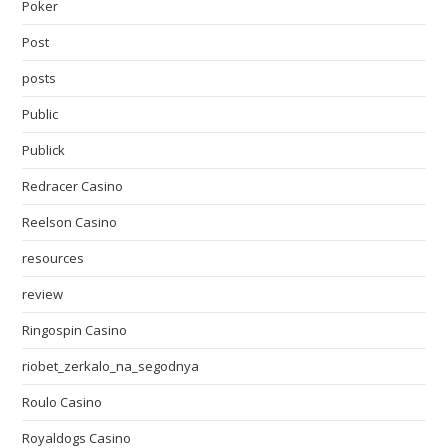
Poker
Post
posts
Public
Publick
Redracer Casino
Reelson Casino
resources
review
Ringospin Casino
riobet_zerkalo_na_segodnya
Roulo Casino
Royaldogs Casino