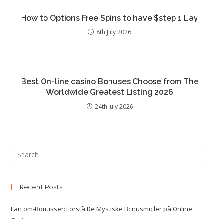
How to Options Free Spins to have $step 1 Lay
8th July 2026
Best On-line casino Bonuses Choose from The
Worldwide Greatest Listing 2026
24th July 2026
Recent Posts
Fantom-Bonusser: Forstå De Mystiske Bonusmidler på Online