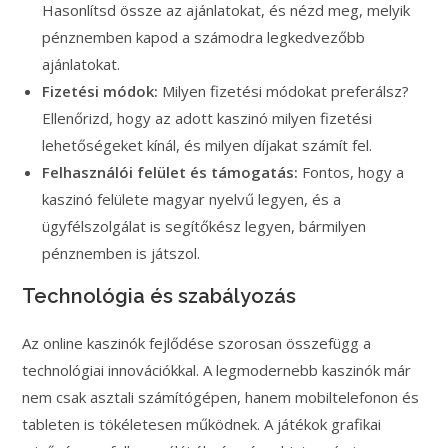
Hasonlítsd össze az ajánlatokat, és nézd meg, melyik
pénznemben kapod a számodra legkedvezőbb
ajánlatokat.
Fizetési módok:
Milyen fizetési módokat preferálsz?
Ellenőrizd, hogy az adott kaszinó milyen fizetési
lehetőségeket kínál, és milyen díjakat számít fel.
Felhasználói felület és támogatás:
Fontos, hogy a
kaszinó felülete magyar nyelvű legyen, és a
ügyfélszolgálat is segítőkész legyen, bármilyen
pénznemben is játszol.
Technológia és szabályozás
Az online kaszinók fejlődése szorosan összefügg a
technológiai innovációkkal. A legmodernebb kaszinók már
nem csak asztali számítógépen, hanem mobiltelefonon és
tableten is tökéletesen működnek. A játékok grafikai