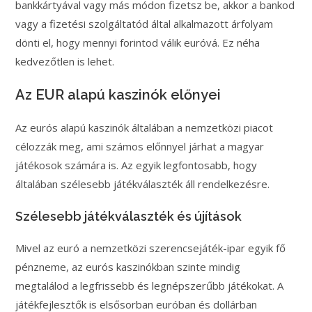
bankkártyával vagy más módon fizetsz be, akkor a bankod
vagy a fizetési szolgáltatód által alkalmazott árfolyam
dönti el, hogy mennyi forintod válik euróvá. Ez néha
kedvezőtlen is lehet.
Az EUR alapú kaszinók előnyei
Az eurós alapú kaszinók általában a nemzetközi piacot
célozzák meg, ami számos előnnyel járhat a magyar
játékosok számára is. Az egyik legfontosabb, hogy
általában szélesebb játékválaszték áll rendelkezésre.
Szélesebb játékválaszték és újítások
Mivel az euró a nemzetközi szerencsejáték-ipar egyik fő
pénzneme, az eurós kaszinókban szinte mindig
megtalálod a legfrissebb és legnépszerűbb játékokat. A
játékfejlesztők is elsősorban euróban és dollárban