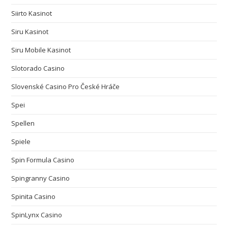
Siirto Kasinot
Siru Kasinot
Siru Mobile Kasinot
Slotorado Casino
Slovenské Casino Pro České Hráče
Spei
Spellen
Spiele
Spin Formula Casino
Spingranny Casino
Spinita Casino
SpinLynx Casino