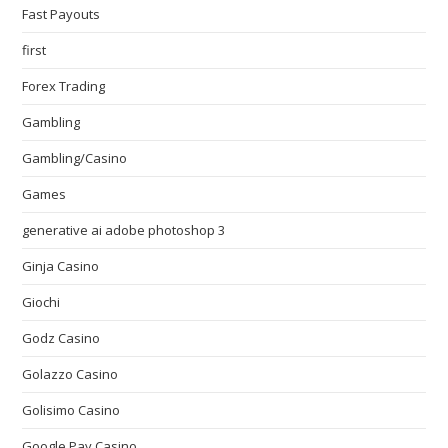
Fast Payouts
first
Forex Trading
Gambling
Gambling/Casino
Games
generative ai adobe photoshop 3
Ginja Casino
Giochi
Godz Casino
Golazzo Casino
Golisimo Casino
Google Pay Casino