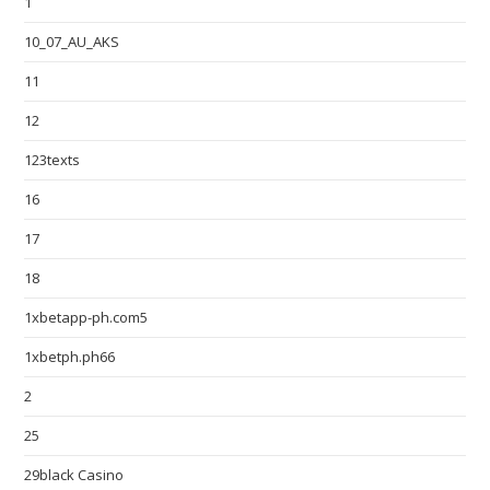
1
10_07_AU_AKS
11
12
123texts
16
17
18
1xbetapp-ph.com5
1xbetph.ph66
2
25
29black Casino