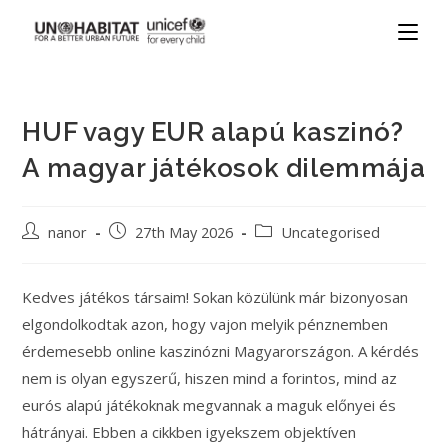
HUF vagy EUR alapú kaszinó?
A magyar játékosok dilemmája
nanor
27th May 2026
Uncategorised
Kedves játékos társaim! Sokan közülünk már bizonyosan
elgondolkodtak azon, hogy vajon melyik pénznemben
érdemesebb online kaszinózni Magyarországon. A kérdés
nem is olyan egyszerű, hiszen mind a forintos, mind az
eurós alapú játékoknak megvannak a maguk előnyei és
hátrányai. Ebben a cikkben igyekszem objektíven