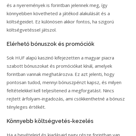
és a nyeremények is forintban jelennek meg, így
könnyebben követheted a játékod alakulását és a
költségeidet. Ez különösen akkor fontos, ha szigorú
költségvetéssel játszol.
Elérhető bónuszok és promóciók
Sok HUF alapú kaszinó kifejezetten a magyar piacra
szabott bónuszokat és promóciókat kínál, amelyek
forintban vannak meghatározva. Ez azt jelenti, hogy
pontosan tudod, mennyi bónuszpénzt kapsz, és milyen
feltételekkel kell teljesítened a megforgatást. Nincs
rejtett árfolyam-ingadozás, ami csökkenthetné a bónusz
tényleges értékét.
Könnyebb költségvetés-kezelés
Ha a bevételeid és kiadásaid nagy része forintban van,