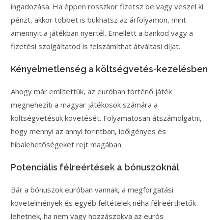
ingadozása. Ha éppen rosszkor fizetsz be vagy veszel ki
pénzt, akkor többet is bukhatsz az árfolyamon, mint
amennyit a játékban nyertél. Emellett a bankod vagy a
fizetési szolgáltatód is felszámíthat átváltási díjat.
Kényelmetlenség a költségvetés-kezelésben
Ahogy már említettük, az euróban történő játék
megnehezíti a magyar játékosok számára a
költségvetésük követését. Folyamatosan átszámolgatni,
hogy mennyi az annyi forintban, időigényes és
hibalehetőségeket rejt magában.
Potenciális félreértések a bónuszoknál
Bár a bónuszok euróban vannak, a megforgatási
követelmények és egyéb feltételek néha félreérthetők
lehetnek, ha nem vagy hozzászokva az eurós