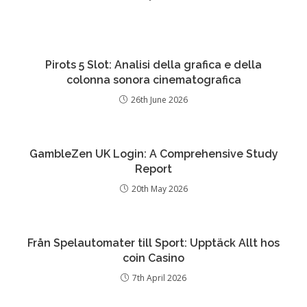
Pirots 5 Slot: Analisi della grafica e della
colonna sonora cinematografica
26th June 2026
GambleZen UK Login: A Comprehensive Study
Report
20th May 2026
Från Spelautomater till Sport: Upptäck Allt hos
coin Casino
7th April 2026