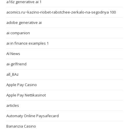
a16z generative ai 1
acomics.ru~kazino-riobet-rabotchee-zerkalo-na-segodnya 100
adobe generative ai
ai companion
ai in finance examples 1
AI News
ai-girlfriend
all_BAz
Apple Pay Casino
Apple Pay Nettikasinot
articles
Automaty Online Paysafecard
Bananzia Casino