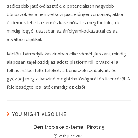
szélesebb játékválaszték, a potenciálisan nagyobb
bónuszok és a nemzetközi piac előnyei vonzanak, akkor
érdemes lehet az eurós kaszinókat is megfontolni, de
mindig legyél tisztában az árfolyamkockázattal és az
átváltási díjakkal.
Mielőtt bármelyik kaszinóban elkezdenél játszani, mindig
alaposan tájékozódj az adott platformról, olvasd el a
felhasználási feltételeket, a bónuszok szabályait, és
győződj meg a kaszinó megbízhatóságáról és licencéről. A
felelősségteljes játék mindig az első!
YOU MIGHT ALSO LIKE
Den tropiske ø-tema i Pirots 5
29th June 2026