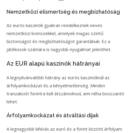
Nemzetközi elismertség és megbízhatóság
Az eurós kaszinók gyakran rendelkeznek neves
nemzetközi licenszekkel, amelyek magas szintű
biztonságot és megbízhatóságot garantálnak. Ez a
játékosok számára is nagyobb nyugalmat jelenthet.
Az EUR alapú kaszinók hátrányai
A legnyilvánvalóbb hátrány az eurós kaszinóknál az
árfolyamkockázat és a kényelmetlenség. Minden
tranzakciót forintra kell átszámolnod, ami néha bosszantó
lehet.
Árfolyamkockázat és átváltási díjak
A legnagyobb kihívás az euró és a forint közötti árfolyam