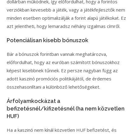
dollárban működnek, így előfordulhat, hogy a forintos
verziókban kevesebb a játék, vagy a játékfejlesztők nem
minden esetben optimalizálják a forint alapú játékokat. Ez
azt jelentheti, hogy lemaradsz néhány izgalmas címről.
Potenciálisan kisebb bónuszok
Bár a bónuszok forintban vannak meghatározva,
előfordulhat, hogy az euróban számított bónuszokhoz
képest kisebbnek tűnnek. Ez persze nagyban függ az
adott kaszinó promóciós politikájától, de érdemes
összehasonlítani a különböző lehetőségeket.
Árfolyamkockázat a
befizetésnél/kifizetésnél (ha nem közvetlen
HUF)
Ha a kaszinó nem kínál közvetlen HUF befizetést, és