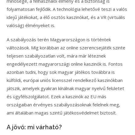
minősége, a felhasználói élmény és a biztonság is
folyamatosan fejlődik. A technológia lehetővé teszi a valós
idejű játékokat, a élő osztós kaszinókat, és a VR (virtuális
valóság) élményeket is.
A szabályozás terén Magyarországon is történtek
változások. Míg korábban az online szerencsejáték szinte
teljesen szabályozatlan volt, mára már léteznek
engedélyezett magyarországi online kaszinók is. Fontos
azonban tudni, hogy sok magyar játékos továbbra is
külföldi, európai uniós licensszel rendelkező kaszinókban
játszik, amelyek gyakran kínálnak magyar nyelvű felületet
és ügyfélszolgálatot. Ezek a kaszinók az EU más
országaiban érvényes szabályozásoknak felelnek meg,
ami általában magas szintű játékosvédelmet biztosít.
A jövő: mi várható?