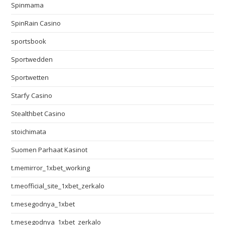
Spinmama
SpinRain Casino
sportsbook
Sportwedden
Sportwetten
Starfy Casino
Stealthbet Casino
stoichimata
Suomen Parhaat Kasinot
t.memirror_1xbet_working
t.meofficial_site_1xbet_zerkalo
t.mesegodnya_1xbet
t.mesegodnya_1xbet_zerkalo