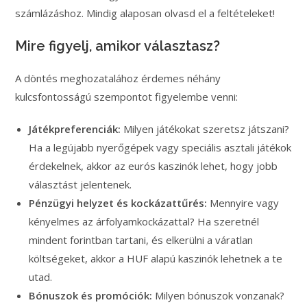
számlázáshoz. Mindig alaposan olvasd el a feltételeket!
Mire figyelj, amikor választasz?
A döntés meghozatalához érdemes néhány
kulcsfontosságú szempontot figyelembe venni:
Játékpreferenciák:
Milyen játékokat szeretsz játszani?
Ha a legújabb nyerőgépek vagy speciális asztali játékok
érdekelnek, akkor az eurós kaszinók lehet, hogy jobb
választást jelentenek.
Pénzügyi helyzet és kockázattűrés:
Mennyire vagy
kényelmes az árfolyamkockázattal? Ha szeretnél
mindent forintban tartani, és elkerülni a váratlan
költségeket, akkor a HUF alapú kaszinók lehetnek a te
utad.
Bónuszok és promóciók:
Milyen bónuszok vonzanak?