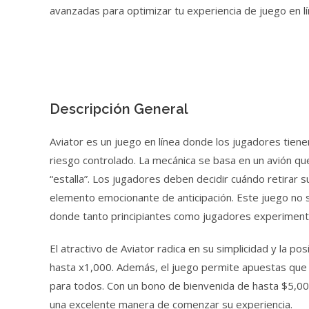
avanzadas para optimizar tu experiencia de juego en lí
Descripción General
Aviator es un juego en línea donde los jugadores tiene
riesgo controlado. La mecánica se basa en un avión qu
“estalla”. Los jugadores deben decidir cuándo retirar 
elemento emocionante de anticipación. Este juego no s
donde tanto principiantes como jugadores experimenta
El atractivo de Aviator radica en su simplicidad y la p
hasta x1,000. Además, el juego permite apuestas que 
para todos. Con un bono de bienvenida de hasta $5,00
una excelente manera de comenzar su experiencia.