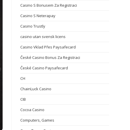
Casino S Bonusem Za Registraci
Casino S Neterapay
Casino Trustly
casino utan svensk licens
Casino Vklad Přes Paysafecard
České Casino Bonus Za Registraci
České Casino Paysafecard
CH
ChainLuck Casino
CIB
Cocoa Casino
Computers, Games