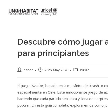
Descubre cómo jugar a
para principiantes
nanor
26th May 2026
Public
El juego Aviator, basado en la mecánica de “crash” o c
especialmente en Chile. Este emocionante juego de aza
haciendo que cada partida sea única y llena de sorpres
popular. En esta guía completa, exploraremos cómo ju