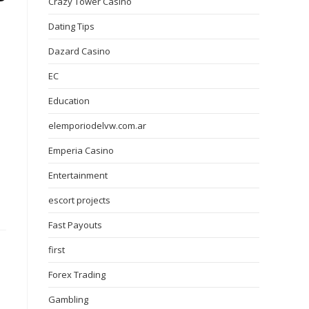
Crazy Tower Сasino
Dating Tips
Dazard Casino
EC
Education
elemporiodelvw.com.ar
Emperia Casino
Entertainment
escort projects
Fast Payouts
first
Forex Trading
Gambling