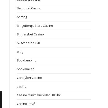
Betportal Casino
betting
BingoBongoStars Casino
Binnarybet Casino
bkschool2.ru 70
blog
Bookkeeping
bookmaker
Candybet Casino
casino
Casino Minimální Vklad 100 Kč
Casino Privé