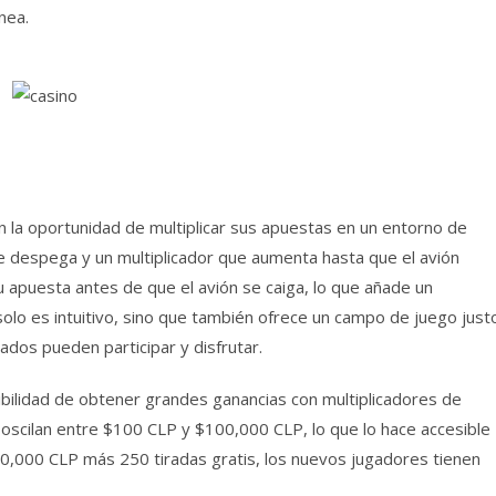
nea.
n la oportunidad de multiplicar sus apuestas en un entorno de
e despega y un multiplicador que aumenta hasta que el avión
su apuesta antes de que el avión se caiga, lo que añade un
olo es intuitivo, sino que también ofrece un campo de juego just
dos pueden participar y disfrutar.
osibilidad de obtener grandes ganancias con multiplicadores de
oscilan entre $100 CLP y $100,000 CLP, lo que lo hace accesible
0,000 CLP más 250 tiradas gratis, los nuevos jugadores tienen