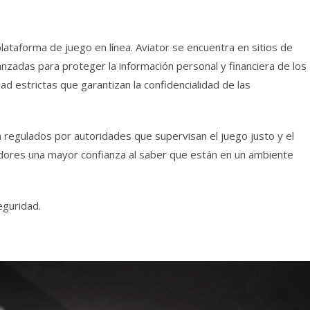
ataforma de juego en línea. Aviator se encuentra en sitios de
adas para proteger la información personal y financiera de los
dad estrictas que garantizan la confidencialidad de las
n regulados por autoridades que supervisan el juego justo y el
adores una mayor confianza al saber que están en un ambiente
eguridad.