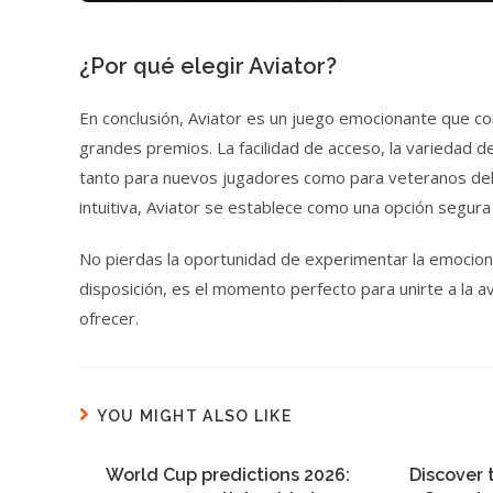
¿Por qué elegir Aviator?
En conclusión, Aviator es un juego emocionante que com
grandes premios. La facilidad de acceso, la variedad de 
tanto para nuevos jugadores como para veteranos del j
intuitiva, Aviator se establece como una opción segura
No pierdas la oportunidad de experimentar la emociona
disposición, es el momento perfecto para unirte a la a
ofrecer.
YOU MIGHT ALSO LIKE
World Cup predictions 2026:
Discover 