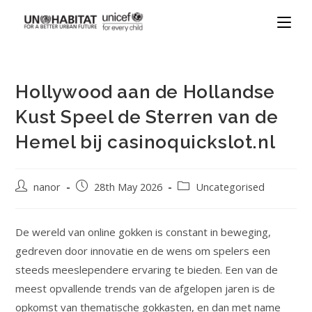
Hollywood aan de Hollandse
Kust Speel de Sterren van de
Hemel bij casinoquickslot.nl
nanor
28th May 2026
Uncategorised
De wereld van online gokken is constant in beweging,
gedreven door innovatie en de wens om spelers een
steeds meeslependere ervaring te bieden. Een van de
meest opvallende trends van de afgelopen jaren is de
opkomst van thematische gokkasten, en dan met name