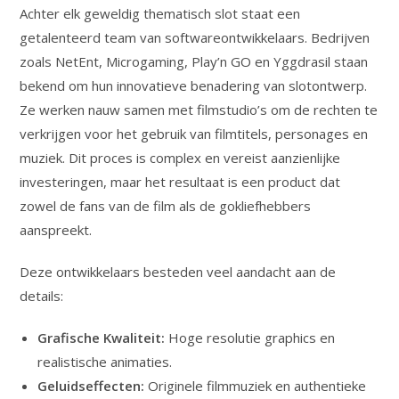
Achter elk geweldig thematisch slot staat een
getalenteerd team van softwareontwikkelaars. Bedrijven
zoals NetEnt, Microgaming, Play’n GO en Yggdrasil staan
bekend om hun innovatieve benadering van slotontwerp.
Ze werken nauw samen met filmstudio’s om de rechten te
verkrijgen voor het gebruik van filmtitels, personages en
muziek. Dit proces is complex en vereist aanzienlijke
investeringen, maar het resultaat is een product dat
zowel de fans van de film als de gokliefhebbers
aanspreekt.
Deze ontwikkelaars besteden veel aandacht aan de
details:
Grafische Kwaliteit:
Hoge resolutie graphics en
realistische animaties.
Geluidseffecten:
Originele filmmuziek en authentieke