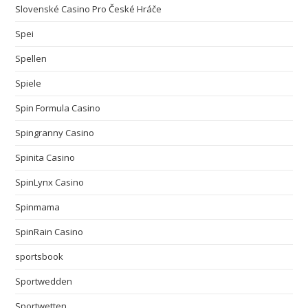
Slovenské Casino Pro České Hráče
Spei
Spellen
Spiele
Spin Formula Casino
Spingranny Casino
Spinita Casino
SpinLynx Casino
Spinmama
SpinRain Casino
sportsbook
Sportwedden
Sportwetten