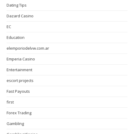
Dating Tips
Dazard Casino
EC
Education
elemporiodelvw.com.ar
Emperia Casino
Entertainment
escort projects
Fast Payouts
first
Forex Trading
Gambling