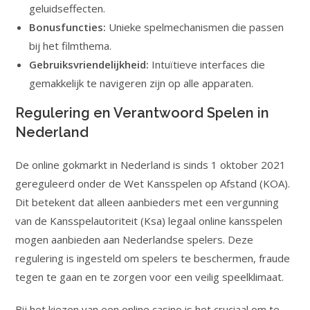
geluidseffecten.
Bonusfuncties:
Unieke spelmechanismen die passen
bij het filmthema.
Gebruiksvriendelijkheid:
Intuïtieve interfaces die
gemakkelijk te navigeren zijn op alle apparaten.
Regulering en Verantwoord Spelen in
Nederland
De online gokmarkt in Nederland is sinds 1 oktober 2021
gereguleerd onder de Wet Kansspelen op Afstand (KOA).
Dit betekent dat alleen aanbieders met een vergunning
van de Kansspelautoriteit (Ksa) legaal online kansspelen
mogen aanbieden aan Nederlandse spelers. Deze
regulering is ingesteld om spelers te beschermen, fraude
tegen te gaan en te zorgen voor een veilig speelklimaat.
Bij het kiezen van een online casino is het cruciaal om te