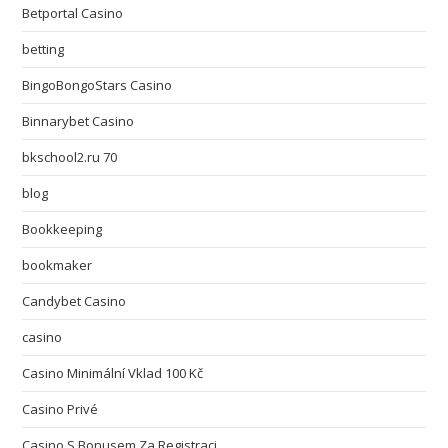
Betportal Casino
betting
BingoBongoStars Casino
Binnarybet Casino
bkschool2.ru 70
blog
Bookkeeping
bookmaker
Candybet Casino
casino
Casino Minimální Vklad 100 Kč
Casino Privé
Casino S Bonusem Za Registraci