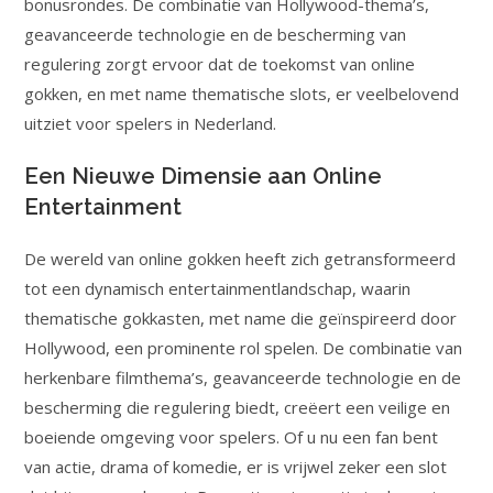
bonusrondes. De combinatie van Hollywood-thema’s,
geavanceerde technologie en de bescherming van
regulering zorgt ervoor dat de toekomst van online
gokken, en met name thematische slots, er veelbelovend
uitziet voor spelers in Nederland.
Een Nieuwe Dimensie aan Online
Entertainment
De wereld van online gokken heeft zich getransformeerd
tot een dynamisch entertainmentlandschap, waarin
thematische gokkasten, met name die geïnspireerd door
Hollywood, een prominente rol spelen. De combinatie van
herkenbare filmthema’s, geavanceerde technologie en de
bescherming die regulering biedt, creëert een veilige en
boeiende omgeving voor spelers. Of u nu een fan bent
van actie, drama of komedie, er is vrijwel zeker een slot