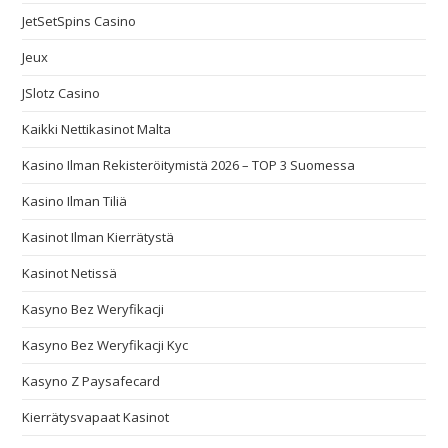
JetSetSpins Casino
Jeux
JSlotz Casino
Kaikki Nettikasinot Malta
Kasino Ilman Rekisteröitymistä 2026 – TOP 3 Suomessa
Kasino Ilman Tiliä
Kasinot Ilman Kierrätystä
Kasinot Netissä
Kasyno Bez Weryfikacji
Kasyno Bez Weryfikacji Kyc
Kasyno Z Paysafecard
Kierrätysvapaat Kasinot