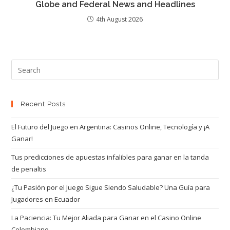
Globe and Federal News and Headlines
4th August 2026
Recent Posts
El Futuro del Juego en Argentina: Casinos Online, Tecnología y ¡A
Ganar!
Tus predicciones de apuestas infalibles para ganar en la tanda
de penaltis
¿Tu Pasión por el Juego Sigue Siendo Saludable? Una Guía para
Jugadores en Ecuador
La Paciencia: Tu Mejor Aliada para Ganar en el Casino Online
Colombiano