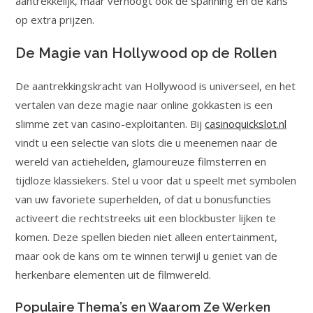
aantrekkelijk, maar verhoogt ook de spanning en de kans
op extra prijzen.
De Magie van Hollywood op de Rollen
De aantrekkingskracht van Hollywood is universeel, en het
vertalen van deze magie naar online gokkasten is een
slimme zet van casino-exploitanten. Bij
casinoquickslot.nl
vindt u een selectie van slots die u meenemen naar de
wereld van actiehelden, glamoureuze filmsterren en
tijdloze klassiekers. Stel u voor dat u speelt met symbolen
van uw favoriete superhelden, of dat u bonusfuncties
activeert die rechtstreeks uit een blockbuster lijken te
komen. Deze spellen bieden niet alleen entertainment,
maar ook de kans om te winnen terwijl u geniet van de
herkenbare elementen uit de filmwereld.
Populaire Thema’s en Waarom Ze Werken