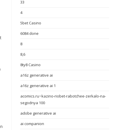
33
4
5bet Casino
6084 done
t
8
8,6
8ty8 Casino
n
a16z generative ai
a16z generative ai 1
acomics.ru~kazino-riobet-rabotchee-zerkalo-na-
segodnya 100
adobe generative ai
ai companion
in