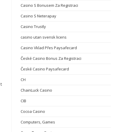
Casino S Bonusem Za Registraci
Casino S Neterapay
Casino Trustly
casino utan svensk licens
Casino Vklad Přes Paysafecard
České Casino Bonus Za Registraci
České Casino Paysafecard
CH
et
ChainLuck Casino
CIB
Cocoa Casino
Computers, Games