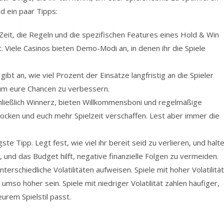
d ein paar Tipps:
eit, die Regeln und die spezifischen Features eines Hold & Win
t. Viele Casinos bieten Demo-Modi an, in denen ihr die Spiele
ibt an, wie viel Prozent der Einsätze langfristig an die Spieler
 um eure Chancen zu verbessern.
chließlich Winnerz, bieten Willkommensboni und regelmäßige
cken und euch mehr Spielzeit verschaffen. Lest aber immer die
gste Tipp. Legt fest, wie viel ihr bereit seid zu verlieren, und halt
 und das Budget hilft, negative finanzielle Folgen zu vermeiden.
erschiedliche Volatilitäten aufweisen. Spiele mit hoher Volatilität
mso höher sein. Spiele mit niedriger Volatilität zahlen häufiger,
eurem Spielstil passt.