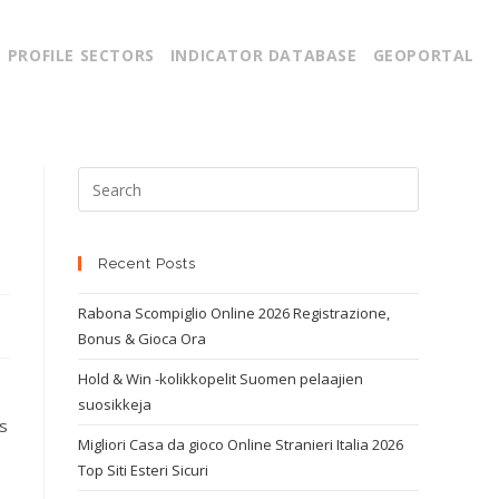
PROFILE SECTORS
INDICATOR DATABASE
GEOPORTAL
Recent Posts
Rabona Scompiglio Online 2026 Registrazione,
Bonus & Gioca Ora
Hold & Win -kolikkopelit Suomen pelaajien
suosikkeja
ls
Migliori Casa da gioco Online Stranieri Italia 2026
Top Siti Esteri Sicuri