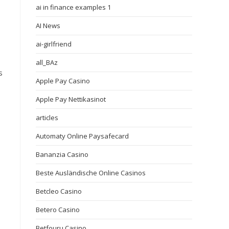
ai in finance examples 1
AI News
ai-girlfriend
all_BAz
s
Apple Pay Casino
Apple Pay Nettikasinot
articles
Automaty Online Paysafecard
Bananzia Casino
Beste Ausländische Online Casinos
Betcleo Casino
Betero Casino
Betfouru Casino