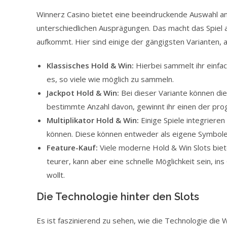
Winnerz Casino bietet eine beeindruckende Auswahl an
unterschiedlichen Ausprägungen. Das macht das Spiel 
aufkommt. Hier sind einige der gängigsten Varianten, a
Klassisches Hold & Win:
Hierbei sammelt ihr einfa
es, so viele wie möglich zu sammeln.
Jackpot Hold & Win:
Bei dieser Variante können di
bestimmte Anzahl davon, gewinnt ihr einen der prog
Multiplikator Hold & Win:
Einige Spiele integriere
können. Diese können entweder als eigene Symbole
Feature-Kauf:
Viele moderne Hold & Win Slots biete
teurer, kann aber eine schnelle Möglichkeit sein, i
wollt.
Die Technologie hinter den Slots
Es ist faszinierend zu sehen, wie die Technologie die W