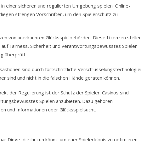
 in einer sicheren und regulierten Umgebung spielen. Online-
liegen strengen Vorschriften, um den Spielerschutz zu
zen von anerkannten Glücksspielbehörden. Diese Lizenzen stelle
 auf Fairness, Sicherheit und verantwortungsbewusstes Spielen
ig überprüft.
aktionen sind durch fortschrittliche Verschlüsselungstechnologie
er sind und nicht in die falschen Hände geraten können.
ekt der Regulierung ist der Schutz der Spieler. Casinos sind
ortungsbewusstes Spielen anzubieten. Dazu gehören
onen und Informationen über Glücksspielsucht.
aar Dinge, die ihr tun könnt, um euer Spielerlebnis zu optimieren