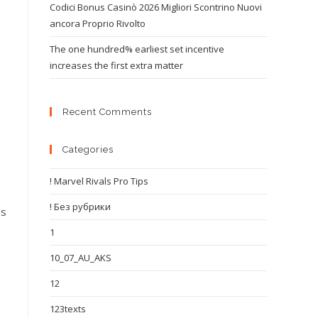
Codici Bonus Casinò 2026 Migliori Scontrino Nuovi
ancora Proprio Rivolto
The one hundred% earliest set incentive
increases the first extra matter
Recent Comments
Categories
! Marvel Rivals Pro Tips
! Без рубрики
ps
1
10_07_AU_AKS
12
123texts