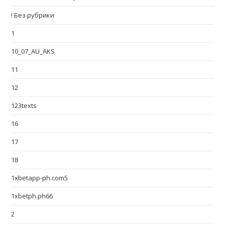
! Без рубрики
1
10_07_AU_AKS
11
12
123texts
16
17
18
1xbetapp-ph.com5
1xbetph.ph66
2