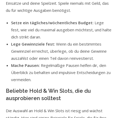
Einsätze und deine Spielzeit. Spiele niemals mit Geld, das
du für wichtige Ausgaben benötigst.
Setze ein tägliches/wöchentliches Budget:
Lege
fest, wie viel du maximal ausgeben möchtest, und halte
dich strikt daran.
Lege Gewinnziele fest:
Wenn du ein bestimmtes
Gewinnziel erreichst, überlege, ob du deine Gewinne
auszahlst oder einen Teil davon reinvestierst.
Mache Pausen:
Regelmäßige Pausen helfen dir, den
Überblick zu behalten und impulsive Entscheidungen zu
vermeiden.
Beliebte Hold & Win Slots, die du
ausprobieren solltest
Die Auswahl an Hold & Win Slots ist riesig und wächst
ständig. Hier sind einige Beispiele für Spiele, die für ihre