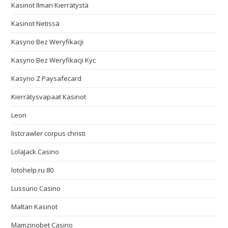
Kasinot Ilman Kierrätystä
Kasinot Netissä
Kasyno Bez Weryfikacji
Kasyno Bez Weryfikacji Kyc
Kasyno Z Paysafecard
Kierrätysvapaat Kasinot
Leon
listcrawler corpus christi
LolaJack Casino
lotohelp.ru 80
Lussurio Casino
Maltan Kasinot
Mamzinobet Casino