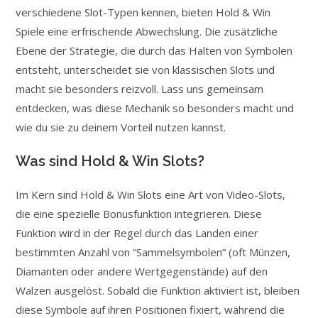
verschiedene Slot-Typen kennen, bieten Hold & Win
Spiele eine erfrischende Abwechslung. Die zusätzliche
Ebene der Strategie, die durch das Halten von Symbolen
entsteht, unterscheidet sie von klassischen Slots und
macht sie besonders reizvoll. Lass uns gemeinsam
entdecken, was diese Mechanik so besonders macht und
wie du sie zu deinem Vorteil nutzen kannst.
Was sind Hold & Win Slots?
Im Kern sind Hold & Win Slots eine Art von Video-Slots,
die eine spezielle Bonusfunktion integrieren. Diese
Funktion wird in der Regel durch das Landen einer
bestimmten Anzahl von “Sammelsymbolen” (oft Münzen,
Diamanten oder andere Wertgegenstände) auf den
Walzen ausgelöst. Sobald die Funktion aktiviert ist, bleiben
diese Symbole auf ihren Positionen fixiert, während die