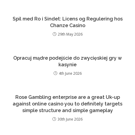
Spil med Ro i Sindet: Licens og Regulering hos
Chanze Casino
29th May 2026
Opracuj mądre podejście do zwycięskiej gry w
kasynie
4th June 2026
Rose Gambling enterprise are a great Uk-up
against online casino you to definitely targets
simple structure and simple gameplay
30th June 2026