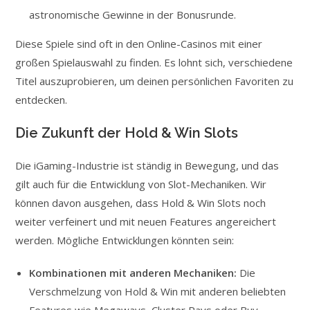
astronomische Gewinne in der Bonusrunde.
Diese Spiele sind oft in den Online-Casinos mit einer
großen Spielauswahl zu finden. Es lohnt sich, verschiedene
Titel auszuprobieren, um deinen persönlichen Favoriten zu
entdecken.
Die Zukunft der Hold & Win Slots
Die iGaming-Industrie ist ständig in Bewegung, und das
gilt auch für die Entwicklung von Slot-Mechaniken. Wir
können davon ausgehen, dass Hold & Win Slots noch
weiter verfeinert und mit neuen Features angereichert
werden. Mögliche Entwicklungen könnten sein:
Kombinationen mit anderen Mechaniken:
Die
Verschmelzung von Hold & Win mit anderen beliebten