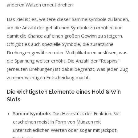
anderen Walzen erneut drehen.
Das Ziel ist es, weitere dieser Sammelsymbole zu landen,
um die Anzahl der gehaltenen Symbole zu erhöhen und
damit die Chance auf einen großen Gewinn zu steigern.
Oft gibt es auch spezielle Symbole, die zusätzliche
Drehungen gewähren oder Multiplikatoren auslösen, was
die Spannung weiter erhöht. Die Anzahl der “Respins”
(erneuten Drehungen) ist dabei begrenzt, was jeden Zug
zu einer wichtigen Entscheidung macht.
Die wichtigsten Elemente eines Hold & Win
Slots
Sammelsymbole:
Das Herzstück der Funktion. Sie
erscheinen meist in Form von Münzen mit
unterschiedlichen Werten oder sogar mit Jackpot-