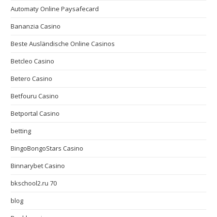
Automaty Online Paysafecard
Bananzia Casino
Beste Ausländische Online Casinos
Betcleo Casino
Betero Casino
Betfouru Casino
Betportal Casino
betting
BingoBongoStars Casino
Binnarybet Casino
bkschool2.ru 70
blog