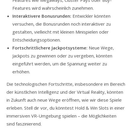
Features wie Megaways, Cluster Pays oder Buy-
Features wird wahrscheinlich zunehmen.
Interaktivere Bonusrunden:
Entwickler könnten
versuchen, die Bonusrunden noch interaktiver zu
gestalten, vielleicht mit kleinen Minispielen oder
Entscheidungsoptionen.
Fortschrittlichere Jackpotsysteme:
Neue Wege,
Jackpots zu gewinnen oder zu vergeben, könnten
eingeführt werden, um die Spannung weiter zu
erhöhen.
Die technologischen Fortschritte, insbesondere im Bereich
der künstlichen Intelligenz und der Virtual Reality, könnten
in Zukunft auch neue Wege eröffnen, wie wir diese Spiele
erleben. Stell dir vor, du könntest Hold & Win Slots in einer
immersiven VR-Umgebung spielen – die Möglichkeiten
sind faszinierend.