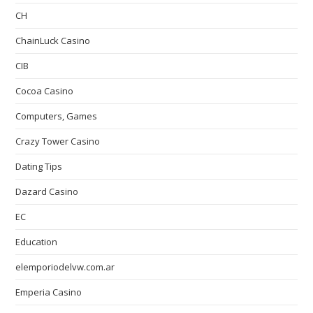
CH
ChainLuck Casino
CIB
Cocoa Casino
Computers, Games
Crazy Tower Сasino
Dating Tips
Dazard Casino
EC
Education
elemporiodelvw.com.ar
Emperia Casino