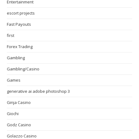
Entertainment
escort projects
Fast Payouts
first
Forex Trading
Gambling
Gambling/Casino
Games
generative ai adobe photoshop 3
Ginja Casino
Giochi
Godz Casino
Golazzo Casino