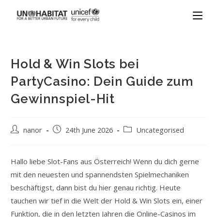
Hold & Win Slots bei
PartyCasino: Dein Guide zum
Gewinnspiel-Hit
nanor
24th June 2026
Uncategorised
Hallo liebe Slot-Fans aus Österreich! Wenn du dich gerne
mit den neuesten und spannendsten Spielmechaniken
beschäftigst, dann bist du hier genau richtig. Heute
tauchen wir tief in die Welt der Hold & Win Slots ein, einer
Funktion, die in den letzten Jahren die Online-Casinos im