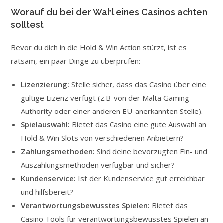
Worauf du bei der Wahl eines Casinos achten
solltest
Bevor du dich in die Hold & Win Action stürzt, ist es
ratsam, ein paar Dinge zu überprüfen:
Lizenzierung:
Stelle sicher, dass das Casino über eine
gültige Lizenz verfügt (z.B. von der Malta Gaming
Authority oder einer anderen EU-anerkannten Stelle).
Spielauswahl:
Bietet das Casino eine gute Auswahl an
Hold & Win Slots von verschiedenen Anbietern?
Zahlungsmethoden:
Sind deine bevorzugten Ein- und
Auszahlungsmethoden verfügbar und sicher?
Kundenservice:
Ist der Kundenservice gut erreichbar
und hilfsbereit?
Verantwortungsbewusstes Spielen:
Bietet das
Casino Tools für verantwortungsbewusstes Spielen an