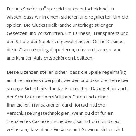
Für uns Spieler in Österreich ist es entscheidend zu
wissen, dass wir in einem sicheren und regulierten Umfeld
spielen. Die Glücksspielbranche unterliegt strengen
Gesetzen und Vorschriften, um Fairness, Transparenz und
den Schutz der Spieler zu gewährleisten. Online-Casinos,
die in Österreich legal operieren, müssen Lizenzen von
anerkannten Aufsichtsbehörden besitzen.
Diese Lizenzen stellen sicher, dass die Spiele regelmäßig
auf ihre Fairness überprüft werden und dass die Betreiber
strenge Sicherheitsstandards einhalten. Dazu gehört auch
der Schutz deiner persönlichen Daten und deiner
finanziellen Transaktionen durch fortschrittliche
Verschlüsselungstechnologien. Wenn du dich für ein
lizenziertes Casino entscheidest, kannst du dich darauf
verlassen, dass deine Einsätze und Gewinne sicher sind.