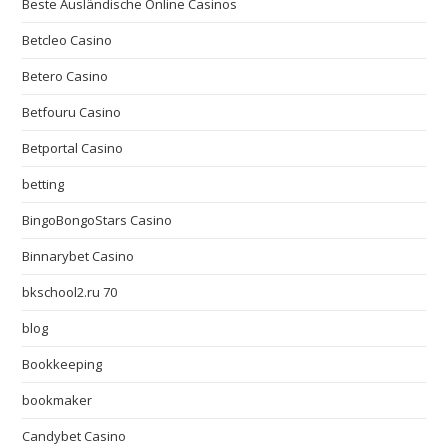
Beste Ausländische Online Casinos
Betcleo Casino
Betero Casino
Betfouru Casino
Betportal Casino
betting
BingoBongoStars Casino
Binnarybet Casino
bkschool2.ru 70
blog
Bookkeeping
bookmaker
Candybet Casino