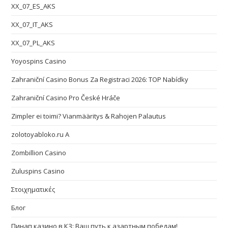
XX_07_ES_AKS
XX_07_IT_AKS
XX_07_PL_AKS
Yoyospins Casino
Zahraniční Casino Bonus Za Registraci 2026: TOP Nabídky
Zahraniční Casino Pro České Hráče
Zimpler ei toimi? Vianmääritys & Rahojen Palautus
zolotoyabloko.ru A
Zombillion Casino
Zuluspins Casino
Στοιχηματικές
Блог
Пинап казино в КЗ: Ваш путь к азартным победам!