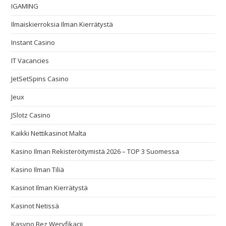
IGAMING
Ilmaiskierroksia Ilman Kierrätystä
Instant Casino
IT Vacancies
JetSetSpins Casino
Jeux
JSlotz Casino
Kaikki Nettikasinot Malta
Kasino Ilman Rekisteröitymistä 2026 – TOP 3 Suomessa
Kasino Ilman Tiliä
Kasinot Ilman Kierrätystä
Kasinot Netissä
Kasyno Bez Weryfikacji