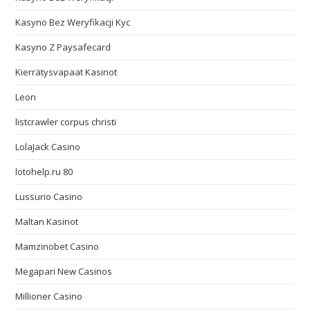
Kasyno Bez Weryfikacji Kyc
Kasyno Z Paysafecard
Kierrätysvapaat Kasinot
Leon
listcrawler corpus christi
LolaJack Casino
lotohelp.ru 80
Lussurio Casino
Maltan Kasinot
Mamzinobet Casino
Megapari New Casinos
Millioner Casino