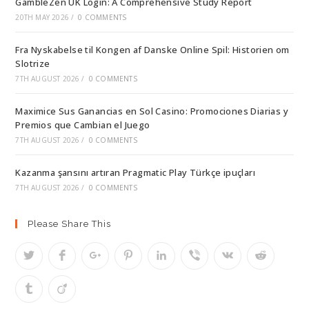
GambleZen UK Login: A Comprehensive Study Report
20TH MAY 2026
/
0 COMMENTS
Fra Nyskabelse til Kongen af Danske Online Spil: Historien om
Slotrize
7TH AUGUST 2026
/
0 COMMENTS
Maximice Sus Ganancias en Sol Casino: Promociones Diarias y
Premios que Cambian el Juego
7TH AUGUST 2026
/
0 COMMENTS
Kazanma şansını artıran Pragmatic Play Türkçe ipuçları
7TH AUGUST 2026
/
0 COMMENTS
Please Share This