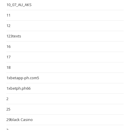
10_07_AU_AKS
11
12
123texts
16
17
18
1xbetapp-ph.com5
1xbetph.ph66
2
25
29black Casino