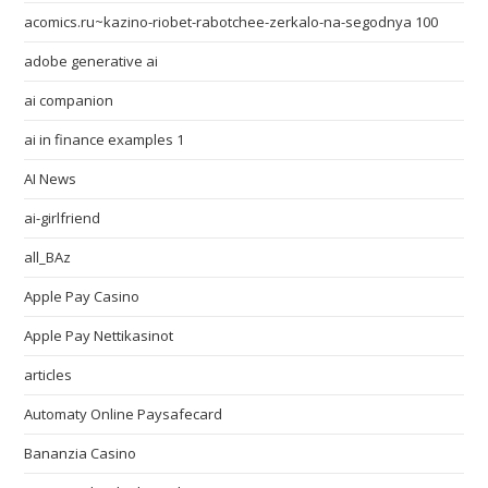
acomics.ru~kazino-riobet-rabotchee-zerkalo-na-segodnya 100
adobe generative ai
ai companion
ai in finance examples 1
AI News
ai-girlfriend
all_BAz
Apple Pay Casino
Apple Pay Nettikasinot
articles
Automaty Online Paysafecard
Bananzia Casino