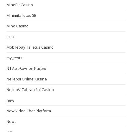
MineBit Casino
Minimitalletus 5E
Mino Casino
misc
Mobilepay Talletus Casino
my_texts
N1 Αξιολόγηση Καζίνο
Nejlepsi Online Kasina
Nejlepší Zahraniční Casino
new
New Video Chat Platform
News