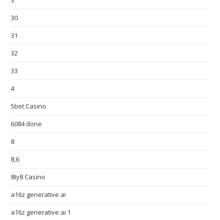
3
30
31
32
33
4
5bet Casino
6084 done
8
8,6
8ty8 Casino
a16z generative ai
a16z generative ai 1