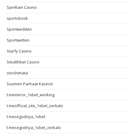
SpinRain Casino
sportsbook
Sportwedden
Sportwetten
Starfy Casino
Stealthbet Casino
stoichimata
Suomen Parhaat Kasinot
t.memirror_1xbet_working
t.meofficial_site_1xbet_zerkalo
t.mesegodnya_1xbet
t.mesegodnya_1xbet_zerkalo