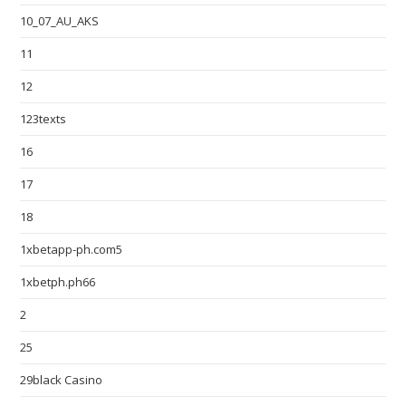
10_07_AU_AKS
11
12
123texts
16
17
18
1xbetapp-ph.com5
1xbetph.ph66
2
25
29black Casino