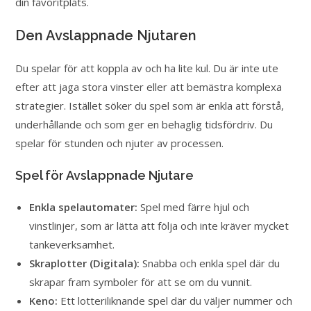
din favoritplats.
Den Avslappnade Njutaren
Du spelar för att koppla av och ha lite kul. Du är inte ute
efter att jaga stora vinster eller att bemästra komplexa
strategier. Istället söker du spel som är enkla att förstå,
underhållande och som ger en behaglig tidsfördriv. Du
spelar för stunden och njuter av processen.
Spel för Avslappnade Njutare
Enkla spelautomater:
Spel med färre hjul och
vinstlinjer, som är lätta att följa och inte kräver mycket
tankeverksamhet.
Skraplotter (Digitala):
Snabba och enkla spel där du
skrapar fram symboler för att se om du vunnit.
Keno:
Ett lotteriliknande spel där du väljer nummer och