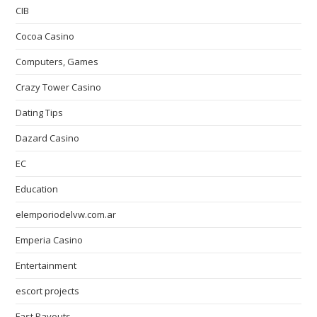
CIB
Cocoa Casino
Computers, Games
Crazy Tower Сasino
Dating Tips
Dazard Casino
EC
Education
elemporiodelvw.com.ar
Emperia Casino
Entertainment
escort projects
Fast Payouts