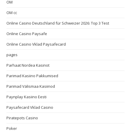
OM
OM cc
Online Casino Deutschland für Schweizer 2026: Top 3 Test
Online Casino Paysafe
Online Casino Vklad Paysafecard
pages
Parhaat Nordea Kasinot
Parimad Kasiino Pakkumised
Parimad Välismaa Kasiinod
Paynplay Kasiino Eesti
Paysafecard Vklad Casino
Piratepots Casino
Poker