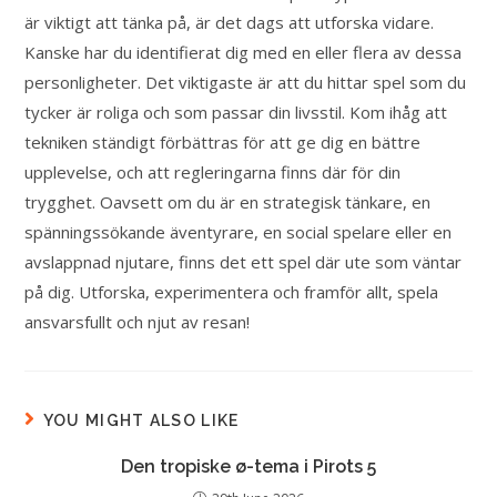
är viktigt att tänka på, är det dags att utforska vidare.
Kanske har du identifierat dig med en eller flera av dessa
personligheter. Det viktigaste är att du hittar spel som du
tycker är roliga och som passar din livsstil. Kom ihåg att
tekniken ständigt förbättras för att ge dig en bättre
upplevelse, och att regleringarna finns där för din
trygghet. Oavsett om du är en strategisk tänkare, en
spänningssökande äventyrare, en social spelare eller en
avslappnad njutare, finns det ett spel där ute som väntar
på dig. Utforska, experimentera och framför allt, spela
ansvarsfullt och njut av resan!
YOU MIGHT ALSO LIKE
Den tropiske ø-tema i Pirots 5