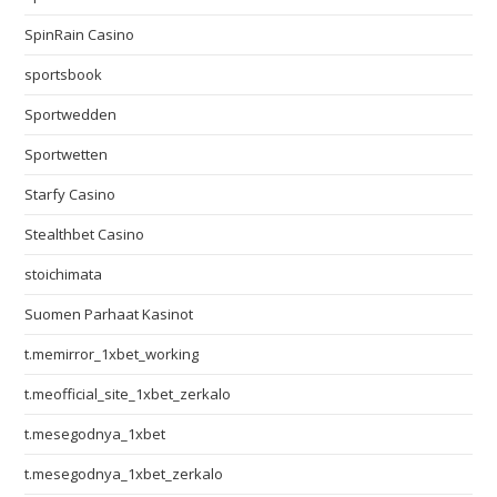
SpinRain Casino
sportsbook
Sportwedden
Sportwetten
Starfy Casino
Stealthbet Casino
stoichimata
Suomen Parhaat Kasinot
t.memirror_1xbet_working
t.meofficial_site_1xbet_zerkalo
t.mesegodnya_1xbet
t.mesegodnya_1xbet_zerkalo