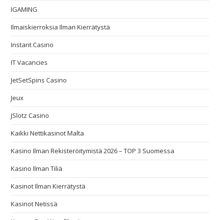
IGAMING
Ilmaiskierroksia Ilman Kierrätystä
Instant Casino
IT Vacancies
JetSetSpins Casino
Jeux
JSlotz Casino
Kaikki Nettikasinot Malta
Kasino Ilman Rekisteröitymistä 2026 – TOP 3 Suomessa
Kasino Ilman Tiliä
Kasinot Ilman Kierrätystä
Kasinot Netissä