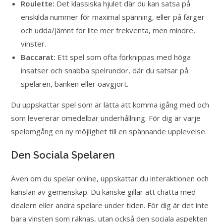
Roulette:
Det klassiska hjulet där du kan satsa på
enskilda nummer för maximal spänning, eller på färger
och udda/jämnt för lite mer frekventa, men mindre,
vinster.
Baccarat:
Ett spel som ofta förknippas med höga
insatser och snabba spelrundor, där du satsar på
spelaren, banken eller oavgjort.
Du uppskattar spel som är lätta att komma igång med och
som levererar omedelbar underhållning. För dig är varje
spelomgång en ny möjlighet till en spännande upplevelse.
Den Sociala Spelaren
Även om du spelar online, uppskattar du interaktionen och
känslan av gemenskap. Du kanske gillar att chatta med
dealern eller andra spelare under tiden. För dig är det inte
bara vinsten som räknas, utan också den sociala aspekten