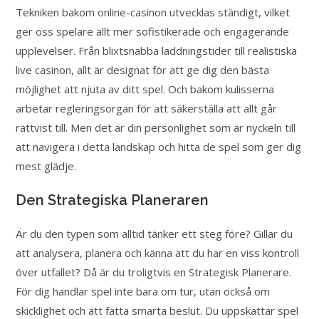
Tekniken bakom online-casinon utvecklas ständigt, vilket
ger oss spelare allt mer sofistikerade och engagerande
upplevelser. Från blixtsnabba laddningstider till realistiska
live casinon, allt är designat för att ge dig den bästa
möjlighet att njuta av ditt spel. Och bakom kulisserna
arbetar regleringsorgan för att säkerställa att allt går
rättvist till. Men det är din personlighet som är nyckeln till
att navigera i detta landskap och hitta de spel som ger dig
mest glädje.
Den Strategiska Planeraren
Är du den typen som alltid tänker ett steg före? Gillar du
att analysera, planera och känna att du har en viss kontroll
över utfallet? Då är du troligtvis en Strategisk Planerare.
För dig handlar spel inte bara om tur, utan också om
skicklighet och att fatta smarta beslut. Du uppskattar spel