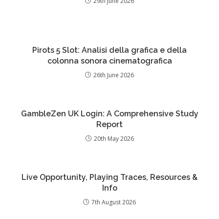
29th June 2026
Pirots 5 Slot: Analisi della grafica e della
colonna sonora cinematografica
26th June 2026
GambleZen UK Login: A Comprehensive Study
Report
20th May 2026
Live Opportunity, Playing Traces, Resources &
Info
7th August 2026