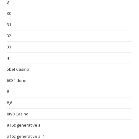
3
30
31
32
33
4
5bet Casino
6084 done
8
8,6
8ty8 Casino
a16z generative ai
a16z generative ai 1