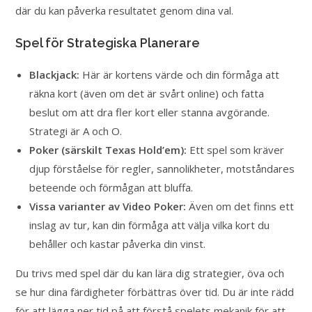
där du kan påverka resultatet genom dina val.
Spel för Strategiska Planerare
Blackjack:
Här är kortens värde och din förmåga att
räkna kort (även om det är svårt online) och fatta
beslut om att dra fler kort eller stanna avgörande.
Strategi är A och O.
Poker (särskilt Texas Hold’em):
Ett spel som kräver
djup förståelse för regler, sannolikheter, motståndares
beteende och förmågan att bluffa.
Vissa varianter av Video Poker:
Även om det finns ett
inslag av tur, kan din förmåga att välja vilka kort du
behåller och kastar påverka din vinst.
Du trivs med spel där du kan lära dig strategier, öva och
se hur dina färdigheter förbättras över tid. Du är inte rädd
för att lägga ner tid på att förstå spelets mekanik för att