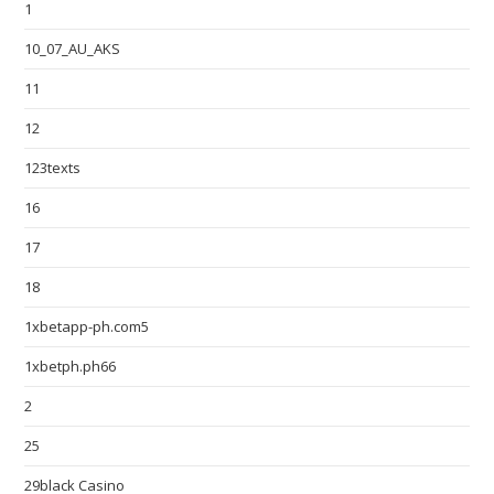
1
10_07_AU_AKS
11
12
123texts
16
17
18
1xbetapp-ph.com5
1xbetph.ph66
2
25
29black Casino