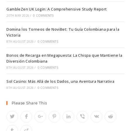
GambleZen UK Login: A Comprehensive Study Report
20TH MAY 2026
/
0 COMMENTS
Domina los Torneos de NoviBet: Tu Guía Colombiana para la
Victoria
8TH AUGUST 2026
/
0 COMMENTS
Bonos de Recarga en Megapuesta: La Chispa que Mantiene la
Diversión Colombiana
8TH AUGUST 2026
/
0 COMMENTS
Sol Casino: Más Allá de los Dados, una Aventura Narrativa
8TH AUGUST 2026
/
0 COMMENTS
Please Share This