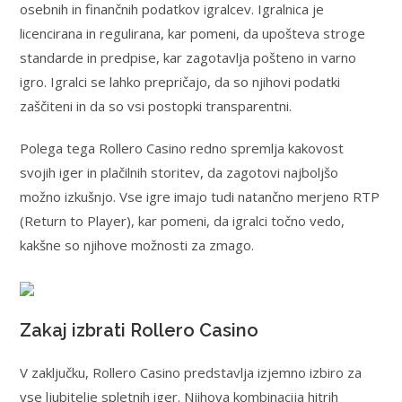
osebnih in finančnih podatkov igralcev. Igralnica je
licencirana in regulirana, kar pomeni, da upošteva stroge
standarde in predpise, kar zagotavlja pošteno in varno
igro. Igralci se lahko prepričajo, da so njihovi podatki
zaščiteni in da so vsi postopki transparentni.
Polega tega Rollero Casino redno spremlja kakovost
svojih iger in plačilnih storitev, da zagotovi najboljšo
možno izkušnjo. Vse igre imajo tudi natančno merjeno RTP
(Return to Player), kar pomeni, da igralci točno vedo,
kakšne so njihove možnosti za zmago.
Zakaj izbrati Rollero Casino
V zaključku, Rollero Casino predstavlja izjemno izbiro za
vse ljubitelje spletnih iger. Njihova kombinacija hitrih