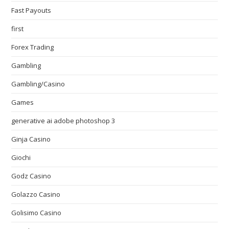
Fast Payouts
first
Forex Trading
Gambling
Gambling/Casino
Games
generative ai adobe photoshop 3
Ginja Casino
Giochi
Godz Casino
Golazzo Casino
Golisimo Casino