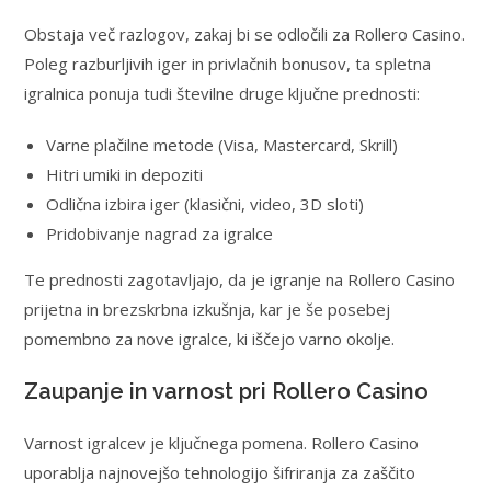
Obstaja več razlogov, zakaj bi se odločili za Rollero Casino.
Poleg razburljivih iger in privlačnih bonusov, ta spletna
igralnica ponuja tudi številne druge ključne prednosti:
Varne plačilne metode (Visa, Mastercard, Skrill)
Hitri umiki in depoziti
Odlična izbira iger (klasični, video, 3D sloti)
Pridobivanje nagrad za igralce
Te prednosti zagotavljajo, da je igranje na Rollero Casino
prijetna in brezskrbna izkušnja, kar je še posebej
pomembno za nove igralce, ki iščejo varno okolje.
Zaupanje in varnost pri Rollero Casino
Varnost igralcev je ključnega pomena. Rollero Casino
uporablja najnovejšo tehnologijo šifriranja za zaščito