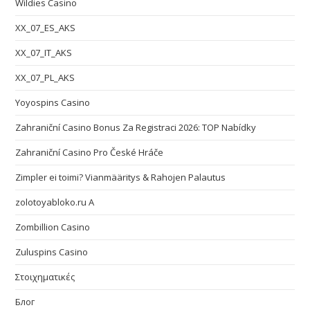
Wildies Casino
XX_07_ES_AKS
XX_07_IT_AKS
XX_07_PL_AKS
Yoyospins Casino
Zahraniční Casino Bonus Za Registraci 2026: TOP Nabídky
Zahraniční Casino Pro České Hráče
Zimpler ei toimi? Vianmääritys & Rahojen Palautus
zolotoyabloko.ru A
Zombillion Casino
Zuluspins Casino
Στοιχηματικές
Блог