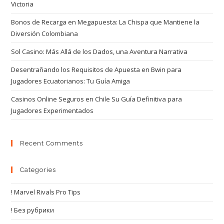
Victoria
Bonos de Recarga en Megapuesta: La Chispa que Mantiene la
Diversión Colombiana
Sol Casino: Más Allá de los Dados, una Aventura Narrativa
Desentrañando los Requisitos de Apuesta en Bwin para
Jugadores Ecuatorianos: Tu Guía Amiga
Casinos Online Seguros en Chile Su Guía Definitiva para
Jugadores Experimentados
Recent Comments
Categories
! Marvel Rivals Pro Tips
! Без рубрики