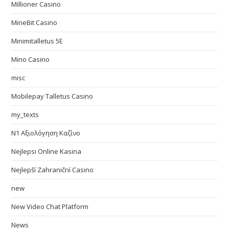
Millioner Casino
MineBit Casino
Minimitalletus 5E
Mino Casino
misc
Mobilepay Talletus Casino
my_texts
N1 Αξιολόγηση Καζίνο
Nejlepsi Online Kasina
Nejlepší Zahraniční Casino
new
New Video Chat Platform
News