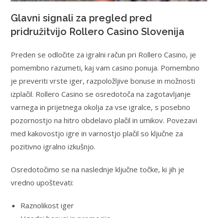
Glavni signali za pregled pred
pridružitvijo Rollero Casino Slovenija
Preden se odločite za igralni račun pri Rollero Casino, je
pomembno razumeti, kaj vam casino ponuja. Pomembno
je preveriti vrste iger, razpoložljive bonuse in možnosti
izplačil. Rollero Casino se osredotoča na zagotavljanje
varnega in prijetnega okolja za vse igralce, s posebno
pozornostjo na hitro obdelavo plačil in umikov. Povezavi
med kakovostjo igre in varnostjo plačil so ključne za
pozitivno igralno izkušnjo.
Osredotočimo se na naslednje ključne točke, ki jih je
vredno upoštevati:
Raznolikost iger