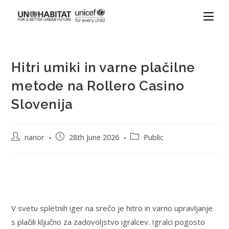
Hitri umiki in varne plačilne
metode na Rollero Casino
Slovenija
nanor
28th June 2026
Public
V svetu spletnih iger na srečo je hitro in varno upravljanje
s plačili ključno za zadovoljstvo igralcev. Igralci pogosto