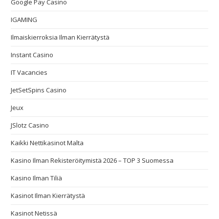
Google Pay Casino
IGAMING
Ilmaiskierroksia Ilman Kierrätystä
Instant Casino
IT Vacancies
JetSetSpins Casino
Jeux
JSlotz Casino
Kaikki Nettikasinot Malta
Kasino Ilman Rekisteröitymistä 2026 – TOP 3 Suomessa
Kasino Ilman Tiliä
Kasinot Ilman Kierrätystä
Kasinot Netissä