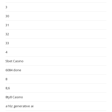
3
30
31
32
33
4
5bet Casino
6084 done
8
8,6
8ty8 Casino
a16z generative ai