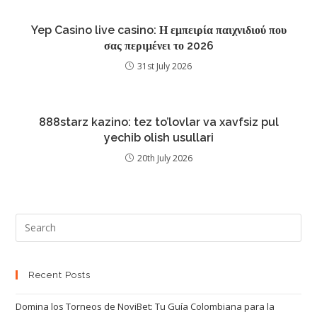
Yep Casino live casino: Η εμπειρία παιχνιδιού που
σας περιμένει το 2026
31st July 2026
888starz kazino: tez to’lovlar va xavfsiz pul
yechib olish usullari
20th July 2026
Recent Posts
Domina los Torneos de NoviBet: Tu Guía Colombiana para la