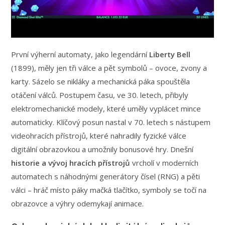
První výherní automaty, jako legendární
Liberty Bell
(1899), měly jen tři válce a pět symbolů – ovoce, zvony a
karty. Sázelo se nikláky a mechanická páka spouštěla
otáčení válců. Postupem času, ve 30. letech, přibyly
elektromechanické modely, které uměly vyplácet mince
automaticky. Klíčový posun nastal v 70. letech s nástupem
videohracích přístrojů, které nahradily fyzické válce
digitální obrazovkou a umožnily bonusové hry. Dnešní
historie a vývoj hracích přístrojů
vrcholí v moderních
automatech s náhodnými generátory čísel (RNG) a pěti
válci – hráč místo páky mačká tlačítko, symboly se točí na
obrazovce a výhry odemykají animace.