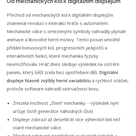
Od mechanických kol k digitálním displejům
Přechod od mechanických kol k digitálním displejům
znamenal revoluci v interakci hráče s automatem.
Mechanické válce s omezenými symboly nahradily plynulé
animace a libovolné herní motivy. Tento posun umožnil
přidání bonusových kol, progresivních jackpotů a
interaktivních funkcí, které mechanika fyzicky
neumožňovala. Hráč dnes sleduje výsledek na ostrém
panelu, který běží zcela bez opotřebení dílů.
Digitální
displeje hlavně zvýšily herní variabilitu
a rychlost otáček,
protože software nahradil setrvačnost kovu.
Zmizela možnost „čtení“ mechaniky – výsledek nyní
určuje čistě generátor náhodných čísel.
Displeje zobrazí až desetkrát více výherních linií než
staré mechanické válce.
Přechod odstranil opotřebení cvakajících koleček a