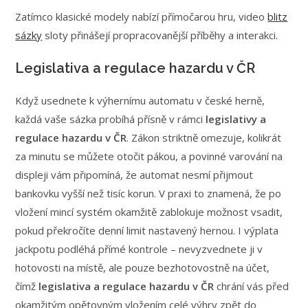
Zatímco klasické modely nabízí přímočarou hru, video
blitz
sázky
sloty přinášejí propracovanější příběhy a interakci.
Legislativa a regulace hazardu v ČR
Když usednete k výhernímu automatu v české herně,
každá vaše sázka probíhá přísně v rámci
legislativy a
regulace hazardu v ČR
. Zákon striktně omezuje, kolikrát
za minutu se můžete otočit pákou, a povinné varování na
displeji vám připomíná, že automat nesmí přijmout
bankovku vyšší než tisíc korun. V praxi to znamená, že po
vložení mincí systém okamžitě zablokuje možnost vsadit,
pokud překročíte denní limit nastavený hernou. I výplata
jackpotu podléhá přímé kontrole – nevyzvednete ji v
hotovosti na místě, ale pouze bezhotovostně na účet,
čímž
legislativa a regulace hazardu v ČR
chrání vás před
okamžitým opětovným vložením celé výhry zpět do