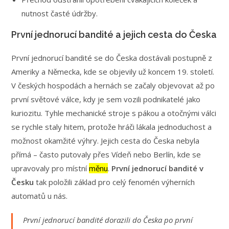
nutnost časté údržby.
První jednorucí bandité a jejich cesta do Česka
První jednorucí bandité se do Česka dostávali postupně z
Ameriky a Německa, kde se objevily už koncem 19. století.
V českých hospodách a hernách se začaly objevovat až po
první světové válce, kdy je sem vozili podnikatelé jako
kuriozitu. Tyhle mechanické stroje s pákou a otočnými válci
se rychle staly hitem, protože hráči lákala jednoduchost a
možnost okamžité výhry. Jejich cesta do Česka nebyla
přímá – často putovaly přes Vídeň nebo Berlín, kde se
upravovaly pro místní
měnu
.
První jednorucí bandité v
Česku
tak položili základ pro celý fenomén výherních
automatů u nás.
První jednorucí bandité dorazili do Česka po první