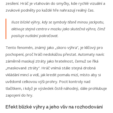
zesílení. Hráč je vtahován do smyčky, kde rychlé vizuální a
zvukové podněty po každé hře nahrazují reálný čas.
Iluze blízké výhry, kdy se symboly těsně minou jackpotu,
aktivuje stejná centra v mozku jako skutečná výhra, čímž
posiluje nutkání pokračovat.
Tento fenomén, známý jako „skoro výhra“, je klíčový pro
pochopení, proč hráči nedokážou přestat. Automaty navíc
záměrně maskují ztráty jako hratelnost, čemuž se říká
„maskované ztráty“. Hráč vnímá stále stejná drobná
vkládání mincí a vidí, jak kredit pomalu mizí, místo aby si
uvědomil celkovou výši prohry. Pocit kontroly nad
tlačítkem, i když je výsledek čistě náhodný, dále prohlubuje
zapojení do hry.
Efekt blízké výhry a jeho vliv na rozhodování