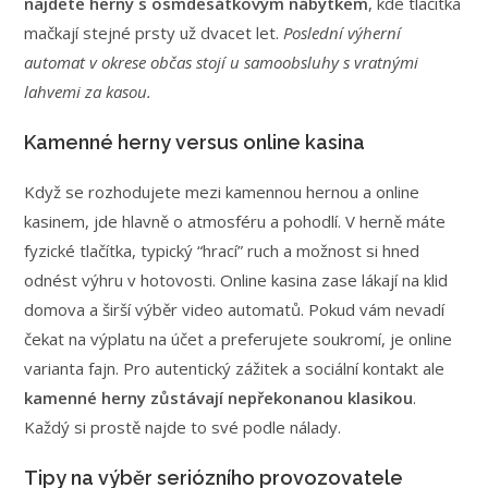
najdete herny s osmdesátkovým nábytkem
, kde tlačítka
mačkají stejné prsty už dvacet let.
Poslední výherní
automat v okrese občas stojí u samoobsluhy s vratnými
lahvemi za kasou.
Kamenné herny versus online kasina
Když se rozhodujete mezi kamennou hernou a online
kasinem, jde hlavně o atmosféru a pohodlí. V herně máte
fyzické tlačítka, typický “hrací” ruch a možnost si hned
odnést výhru v hotovosti. Online kasina zase lákají na klid
domova a širší výběr video automatů. Pokud vám nevadí
čekat na výplatu na účet a preferujete soukromí, je online
varianta fajn. Pro autentický zážitek a sociální kontakt ale
kamenné herny zůstávají nepřekonanou klasikou
.
Každý si prostě najde to své podle nálady.
Tipy na výběr seriózního provozovatele