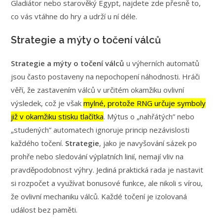
Gladiátor nebo starověký Egypt, najdete zde přesně to,
co vás vtáhne do hry a udrží u ní déle.
Strategie a mýty o točení válců
Strategie a mýty o točení válců
u výherních automatů
jsou často postaveny na nepochopení náhodnosti. Hráči
věří, že zastavením válců v určitém okamžiku ovlivní
výsledek, což je však
mylné, protože RNG určuje symboly
již v okamžiku stisku tlačítka
. Mýtus o „nahřátých” nebo
„studených” automatech ignoruje princip nezávislosti
každého točení.
Strategie
, jako je navyšování sázek po
prohře nebo sledování výplatních linií, nemají vliv na
pravděpodobnost výhry. Jediná praktická rada je nastavit
si rozpočet a využívat bonusové funkce, ale nikoli s vírou,
že ovlivní mechaniku válců. Každé točení je izolovaná
událost bez paměti.