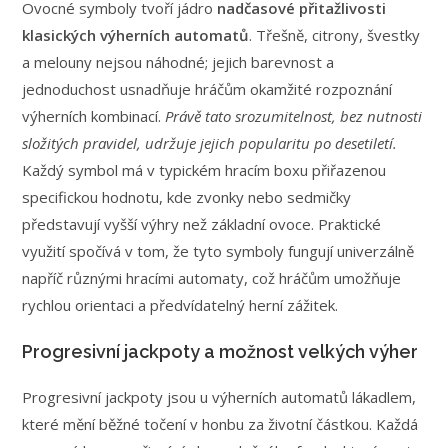
Ovocné symboly tvoří jádro
nadčasové přitažlivosti
klasických výherních automatů
. Třešně, citrony, švestky
a melouny nejsou náhodné; jejich barevnost a
jednoduchost usnadňuje hráčům okamžité rozpoznání
výherních kombinací.
Právě tato srozumitelnost, bez nutnosti
složitých pravidel, udržuje jejich popularitu po desetiletí.
Každý symbol má v typickém hracím boxu přiřazenou
specifickou hodnotu, kde zvonky nebo sedmičky
představují vyšší výhry než základní ovoce. Praktické
využití spočívá v tom, že tyto symboly fungují univerzálně
napříč různými hracími automaty, což hráčům umožňuje
rychlou orientaci a předvídatelný herní zážitek.
Progresivní jackpoty a možnost velkých výher
Progresivní jackpoty jsou u výherních automatů lákadlem,
které mění běžné točení v honbu za životní částkou. Každá