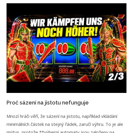
Proč sázení na jistotu nefunguje
Mnozí hráči věří, že sázení na jistotu, například vkládání
minimálních částek na stejný řádek, zaručí výhru. To je ale
mýtus, protože **výherní automaty jsou založeny na