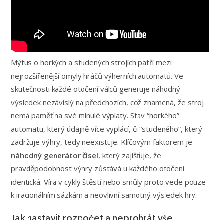
Mýtus o horkých a studených strojích patří mezi
nejrozšířenější omyly hráčů výherních automatů. Ve
skutečnosti každé otočení válců generuje náhodný
výsledek nezávislý na předchozích, což znamená, že stroj
nemá paměť na své minulé výplaty. Stav “horkého”
automatu, který údajně více vyplácí, či “studeného”, který
zadržuje výhry, tedy neexistuje. Klíčovým faktorem je
náhodný generátor čísel
, který zajišťuje, že
pravděpodobnost výhry zůstává u každého otočení
identická. Víra v cykly štěstí nebo smůly proto vede pouze
k iracionálním sázkám a neovlivní samotný výsledek hry.
Jak nastavit rozpočet a neprohrát vše