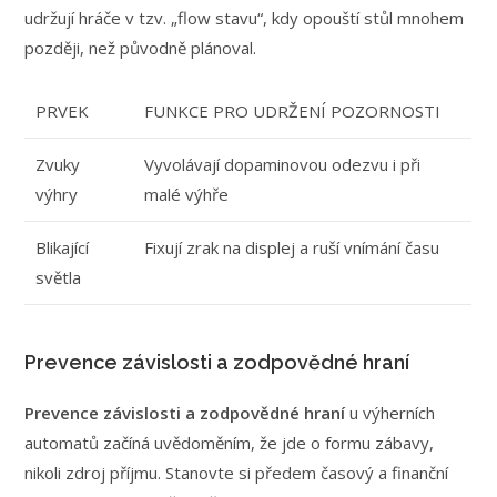
udržují hráče v tzv. „flow stavu“, kdy opouští stůl mnohem
později, než původně plánoval.
PRVEK
FUNKCE PRO UDRŽENÍ POZORNOSTI
Zvuky
Vyvolávají dopaminovou odezvu i při
výhry
malé výhře
Blikající
Fixují zrak na displej a ruší vnímání času
světla
Prevence závislosti a zodpovědné hraní
Prevence závislosti a zodpovědné hraní
u výherních
automatů začíná uvědoměním, že jde o formu zábavy,
nikoli zdroj příjmu. Stanovte si předem časový a finanční