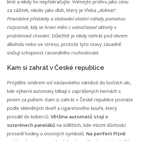
limit a nikdy ho nepřekračujte. Vnímejte prohru jako cenu
za zážitek, nikoliv jako dluh, který je třeba „dohnat“.
Pravidelné přestávky a sledování vlastní nálady pomohou
rozpoznat, kdy se hraní mění z volnočasové aktivity v
problémové chování.
Důležité je nikdy nehrát pod vlivem
alkoholu nebo ve stresu, protože tyto stavy zásadně
snižují schopnost racionálního rozhodování.
Kam si zahrát v České republice
Projděte směrem od Václavského náměstí do bočních ulic,
kde výherní automaty blikají v zaprášených hernách s
pivem za pultem. Kam si zahrát v České republice poznáte
podle skleněných dveří a cigaretového kouře, který
prosákl do koberců.
Většina automatů stojí v
suterénech paneláků
na sídlištích, kde místní důchodci
prosedí hodiny u ovocných symbolů.
Na periferii Plzně