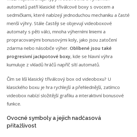
automatů patří klasické tříválcové boxy s ovocem a
sedmičkami, které nabízejí jednoduchou mechaniku a časté
menší výhry. Stále častěji se objevují videoboxové
automaty s pěti válci, mnoha výherními liniemi a
propracovanými bonusovými koly, jako jsou zatočení
zdarma nebo násobiče výher.
Oblíbené jsou také
progresivní jackpotové boxy
, kde se hlavní výhra
kumuluje z vkladů hráčů napříč sítí automatů.
Čím se liší klasický tříválcový box od videoboxu? U
klasického boxu je hra rychlejší a přehlednější, zatímco
videobox nabízí složitější grafiku a interaktivní bonusové
funkce.
Ovocné symboly a jejich nadčasová
přitažlivost