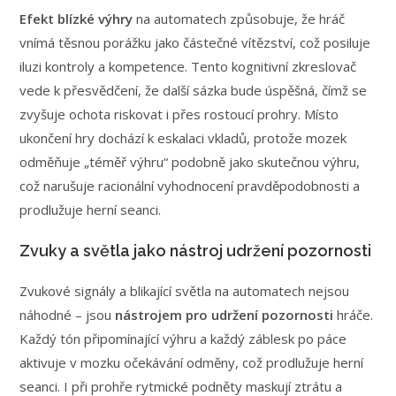
Efekt blízké výhry
na automatech způsobuje, že hráč
vnímá těsnou porážku jako částečné vítězství, což posiluje
iluzi kontroly a kompetence. Tento kognitivní zkreslovač
vede k přesvědčení, že další sázka bude úspěšná, čímž se
zvyšuje ochota riskovat i přes rostoucí prohry. Místo
ukončení hry dochází k eskalaci vkladů, protože mozek
odměňuje „téměř výhru“ podobně jako skutečnou výhru,
což narušuje racionální vyhodnocení pravděpodobnosti a
prodlužuje herní seanci.
Zvuky a světla jako nástroj udržení pozornosti
Zvukové signály a blikající světla na automatech nejsou
náhodné – jsou
nástrojem pro udržení pozornosti
hráče.
Každý tón připomínající výhru a každý záblesk po páce
aktivuje v mozku očekávání odměny, což prodlužuje herní
seanci. I při prohře rytmické podněty maskují ztrátu a