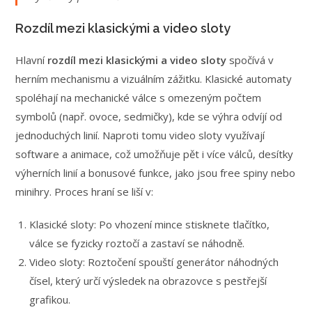
Rozdíl mezi klasickými a video sloty
Hlavní
rozdíl mezi klasickými a video sloty
spočívá v
herním mechanismu a vizuálním zážitku. Klasické automaty
spoléhají na mechanické válce s omezeným počtem
symbolů (např. ovoce, sedmičky), kde se výhra odvíjí od
jednoduchých linií. Naproti tomu video sloty využívají
software a animace, což umožňuje pět i více válců, desítky
výherních linií a bonusové funkce, jako jsou free spiny nebo
minihry. Proces hraní se liší v:
Klasické sloty: Po vhození mince stisknete tlačítko,
válce se fyzicky roztočí a zastaví se náhodně.
Video sloty: Roztočení spouští generátor náhodných
čísel, který určí výsledek na obrazovce s pestřejší
grafikou.