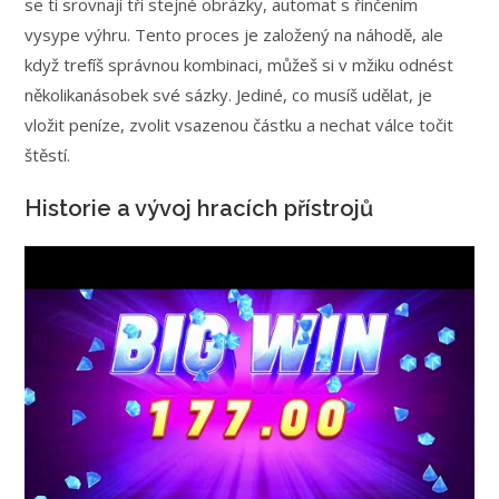
se ti srovnají tři stejné obrázky, automat s řinčením
vysype výhru. Tento proces je založený na náhodě, ale
když trefíš správnou kombinaci, můžeš si v mžiku odnést
několikanásobek své sázky. Jediné, co musíš udělat, je
vložit peníze, zvolit vsazenou částku a nechat válce točit
štěstí.
Historie a vývoj hracích přístrojů