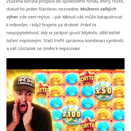
vsazená koruna přispívá do společného fondu, který roste,
dokud ho jeden šťastlivec nezvedne.
Možnost velkých
výher
zde není mýtus – pár kliknutí vás může katapultovat
k milionům, i když hrajete za drobné.
Právě ta
nevyzpytatelnost, kdy se jackpot spustí kdykoliv, dělá každé
točení napínavým.
Stačí trefit správnou kombinaci symbolů
a váš zůstatek se změní k nepoznání.