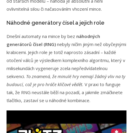
od starších modelů – náhoda je absolutní a není
ovlivnitelná silou či načasováním vhození mince.
Náhodné generátory čísel a jejich role
Dnešní automaty na mince by bez
náhodných
generátorů čísel (RNG)
nebyly ničím jiným než obyčejnými
krabicemi. Jejich role je totiž naprosto zásadní – každé
otočení válců je výsledkem komplexního algoritmu, který v
milisekundách vygeneruje zcela nepředvídatelnou
sekvenci.
To znamená, že minulé hry nemají žádný vliv na ty
budoucí, což je pro hráče klíčové vědět.
V praxi to funguje
tak, že RNG neustále běží na pozadí, a jakmile zmáčknete
tlačítko, zastaví se u náhodné kombinace.