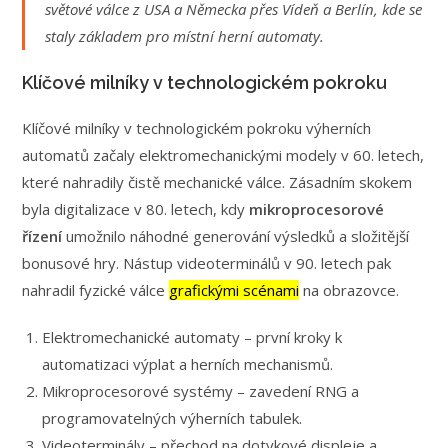
světové válce z USA a Německa přes Vídeň a Berlín, kde se
staly základem pro místní herní automaty.
Klíčové milníky v technologickém pokroku
Klíčové milníky v technologickém pokroku výherních
automatů začaly elektromechanickými modely v 60. letech,
které nahradily čistě mechanické válce. Zásadním skokem
byla digitalizace v 80. letech, kdy
mikroprocesorové
řízení
umožnilo náhodné generování výsledků a složitější
bonusové hry. Nástup videoterminálů v 90. letech pak
nahradil fyzické válce
grafickými scénami
na obrazovce.
Elektromechanické automaty – první kroky k
automatizaci výplat a herních mechanismů.
Mikroprocesorové systémy – zavedení RNG a
programovatelných výherních tabulek.
Videoterminály – přechod na dotykové displeje a