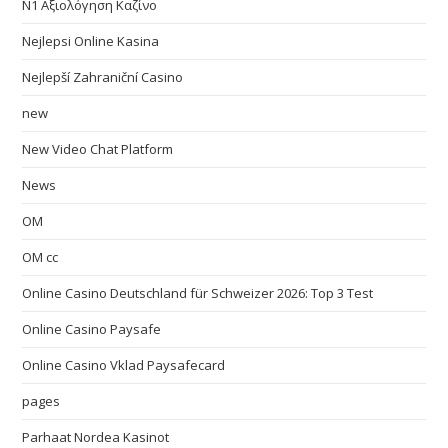
N1 Αξιολόγηση Καζίνο
Nejlepsi Online Kasina
Nejlepší Zahraniční Casino
new
New Video Chat Platform
News
OM
OM cc
Online Casino Deutschland für Schweizer 2026: Top 3 Test
Online Casino Paysafe
Online Casino Vklad Paysafecard
pages
Parhaat Nordea Kasinot