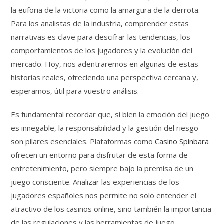
la euforia de la victoria como la amargura de la derrota.
Para los analistas de la industria, comprender estas
narrativas es clave para descifrar las tendencias, los
comportamientos de los jugadores y la evolución del
mercado. Hoy, nos adentraremos en algunas de estas
historias reales, ofreciendo una perspectiva cercana y,
esperamos, útil para vuestro análisis.
Es fundamental recordar que, si bien la emoción del juego
es innegable, la responsabilidad y la gestión del riesgo
son pilares esenciales. Plataformas como
Casino Spinbara
ofrecen un entorno para disfrutar de esta forma de
entretenimiento, pero siempre bajo la premisa de un
juego consciente. Analizar las experiencias de los
jugadores españoles nos permite no solo entender el
atractivo de los casinos online, sino también la importancia
de las regulaciones y las herramientas de juego