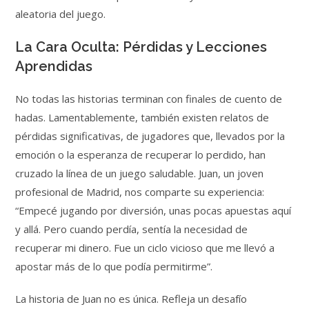
aleatoria del juego.
La Cara Oculta: Pérdidas y Lecciones
Aprendidas
No todas las historias terminan con finales de cuento de
hadas. Lamentablemente, también existen relatos de
pérdidas significativas, de jugadores que, llevados por la
emoción o la esperanza de recuperar lo perdido, han
cruzado la línea de un juego saludable. Juan, un joven
profesional de Madrid, nos comparte su experiencia:
“Empecé jugando por diversión, unas pocas apuestas aquí
y allá. Pero cuando perdía, sentía la necesidad de
recuperar mi dinero. Fue un ciclo vicioso que me llevó a
apostar más de lo que podía permitirme”.
La historia de Juan no es única. Refleja un desafío