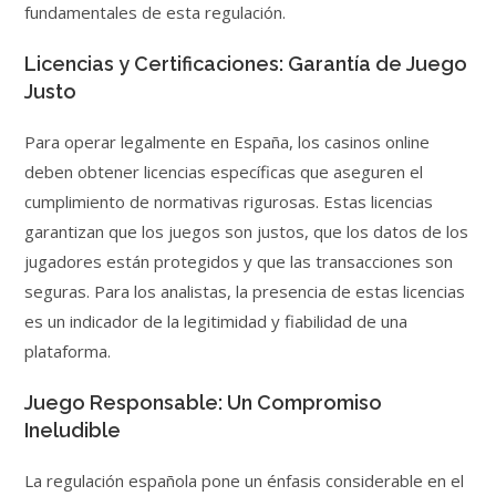
fundamentales de esta regulación.
Licencias y Certificaciones: Garantía de Juego
Justo
Para operar legalmente en España, los casinos online
deben obtener licencias específicas que aseguren el
cumplimiento de normativas rigurosas. Estas licencias
garantizan que los juegos son justos, que los datos de los
jugadores están protegidos y que las transacciones son
seguras. Para los analistas, la presencia de estas licencias
es un indicador de la legitimidad y fiabilidad de una
plataforma.
Juego Responsable: Un Compromiso
Ineludible
La regulación española pone un énfasis considerable en el