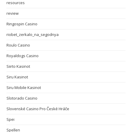
resources
review
Ringospin Casino
riobet_zerkalo_na_segodnya
Roulo Casino
Royaldogs Casino
Siirto Kasinot
Siru Kasinot
Siru Mobile Kasinot
Slotorado Casino
Slovenské Casino Pro České Hráče
Spei
Spellen