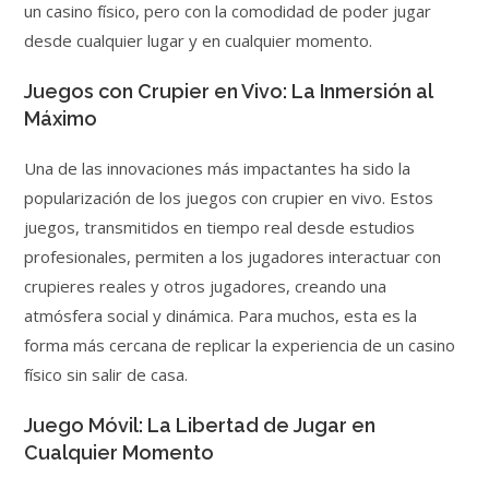
un casino físico, pero con la comodidad de poder jugar
desde cualquier lugar y en cualquier momento.
Juegos con Crupier en Vivo: La Inmersión al
Máximo
Una de las innovaciones más impactantes ha sido la
popularización de los juegos con crupier en vivo. Estos
juegos, transmitidos en tiempo real desde estudios
profesionales, permiten a los jugadores interactuar con
crupieres reales y otros jugadores, creando una
atmósfera social y dinámica. Para muchos, esta es la
forma más cercana de replicar la experiencia de un casino
físico sin salir de casa.
Juego Móvil: La Libertad de Jugar en
Cualquier Momento