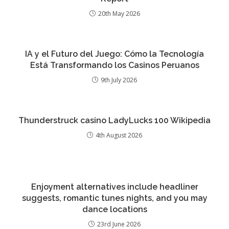
20th May 2026
IA y el Futuro del Juego: Cómo la Tecnología
Está Transformando los Casinos Peruanos
9th July 2026
Thunderstruck casino LadyLucks 100 Wikipedia
4th August 2026
Enjoyment alternatives include headliner
suggests, romantic tunes nights, and you may
dance locations
23rd June 2026