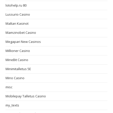
lotohelp.ru 80
Lussurio Casino
Maltan Kasinot
Mamzinobet Casino
Megapari New Casinos
Millioner Casino
MineBit Casino
Minimitalletus 5E
Mino Casino
misc
Mobilepay Talletus Casino
my_texts