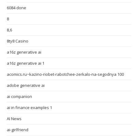
6084 done
8
8,6
8ty8 Casino
a16z generative ai
a16z generative ai 1
acomics.ru~kazino-riobet-rabotchee-zerkalo-na-segodnya 100
adobe generative ai
ai companion
ai in finance examples 1
AI News
ai-girlfriend