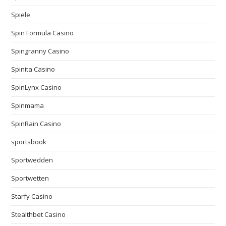
Spiele
Spin Formula Casino
Spingranny Casino
Spinita Casino
SpinLynx Casino
Spinmama
SpinRain Casino
sportsbook
Sportwedden
Sportwetten
Starfy Casino
Stealthbet Casino