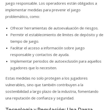
juego responsable. Los operadores están obligados a
implementar medidas para prevenir el juego
problemático, como:
Ofrecer herramientas de autoevaluación de riesgos.
Permitir el establecimiento de límites de depósito y de
tiempo de juego.
Facilitar el acceso a información sobre juego
responsable y contactos de ayuda.
Implementar periodos de autoexclusión para aquellos
jugadores que lo necesiten.
Estas medidas no solo protegen a los jugadores
vulnerables, sino que también contribuyen a la
sostenibilidad a largo plazo de la industria, fomentando
una reputación de confianza y seguridad.
Tecnología y Regulación: Una Danza