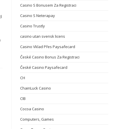
Casino S Bonusem Za Registraci
Casino S Neterapay
d
Casino Trustly
casino utan svensk licens
a
Casino Vklad Přes Paysafecard
České Casino Bonus Za Registraci
České Casino Paysafecard
CH
ChainLuck Casino
CIB
Cocoa Casino
Computers, Games