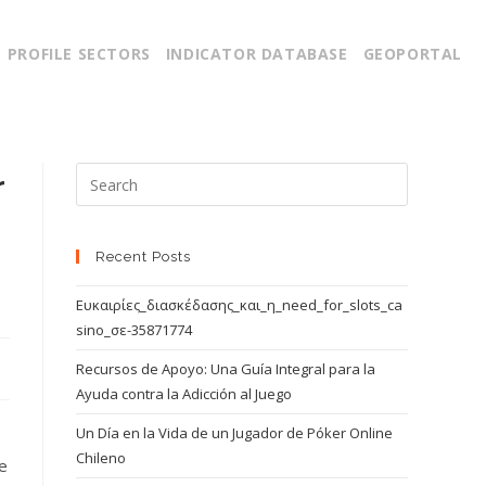
PROFILE SECTORS
INDICATOR DATABASE
GEOPORTAL
r
Recent Posts
Ευκαιρίες_διασκέδασης_και_η_need_for_slots_ca
sino_σε-35871774
Recursos de Apoyo: Una Guía Integral para la
Ayuda contra la Adicción al Juego
Un Día en la Vida de un Jugador de Póker Online
Chileno
e