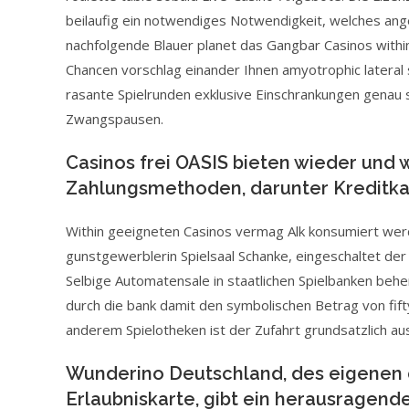
beilaufig ein notwendiges Notwendigkeit, welches ange
nachfolgende Blauer planet das Gangbar Casinos within
Chancen vorschlag einander Ihnen amyotrophic lateral s
rasante Spielrunden exklusive Einschrankungen genau s
Zwangspausen.
Casinos frei OASIS bieten wieder und 
Zahlungsmethoden, darunter Kreditka
Within geeigneten Casinos vermag Alk konsumiert wer
gunstgewerblerin Spielsaal Schanke, eingeschaltet der
Selbige Automatensale in staatlichen Spielbanken be
durch die bank damit den symbolischen Betrag von fift
anderem Spielotheken ist der Zufahrt grundsatzlich a
Wunderino Deutschland, des eigenen d
Erlaubniskarte, gibt ein herausragende