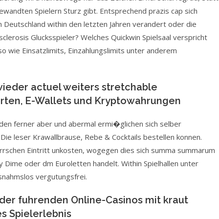
wandten Spielern Sturz gibt. Entsprechend prazis cap sich
 Deutschland within den letzten Jahren verandert oder die
clerosis Glucksspieler? Welches Quickwin Spielsaal verspricht
o wie Einsatzlimits, Einzahlungslimits unter anderem
wieder actuel weiters stretchable
rten, E-Wallets und Kryptowahrungen
den ferner aber und abermal ermi�glichen sich selber
 Die leser Krawallbrause, Rebe & Cocktails bestellen konnen.
herrschen Eintritt unkosten, wogegen dies sich summa summarum
y Dime oder dm Euroletten handelt. Within Spielhallen unter
usnahmslos vergutungsfrei.
er fuhrenden Online-Casinos mit kraut
s Spielerlebnis