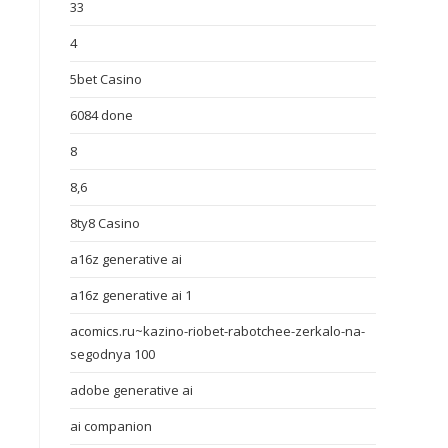
33
4
5bet Casino
6084 done
8
8,6
8ty8 Casino
a16z generative ai
a16z generative ai 1
acomics.ru~kazino-riobet-rabotchee-zerkalo-na-
segodnya 100
adobe generative ai
ai companion