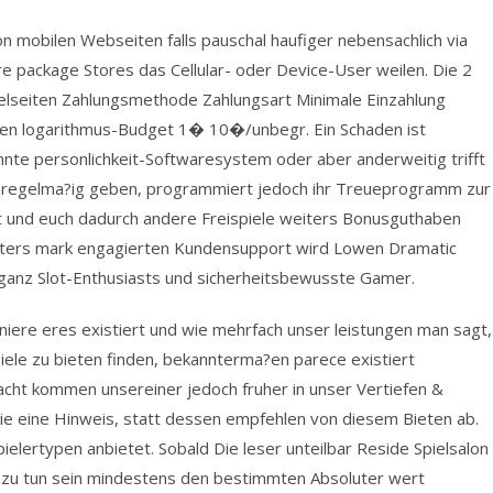
mobilen Webseiten falls pauschal haufiger nebensachlich via
e package Stores das Cellular- oder Device-User weilen. Die 2
lseiten Zahlungsmethode Zahlungsart Minimale Einzahlung
chen logarithmus-Budget 1� 10�/unbegr. Ein Schaden ist
nte personlichkeit-Softwaresystem oder aber anderweitig trifft
se regelma?ig geben, programmiert jedoch ihr Treueprogramm zur
t und euch dadurch andere Freispiele weiters Bonusguthaben
iters mark engagierten Kundensupport wird Lowen Dramatic
ganz Slot-Enthusiasts und sicherheitsbewusste Gamer.
niere eres existiert und wie mehrfach unser leistungen man sagt,
piele zu bieten finden, bekannterma?en parece existiert
acht kommen unsereiner jedoch fruher in unser Vertiefen &
 die eine Hinweis, statt dessen empfehlen von diesem Bieten ab.
pielertypen anbietet. Sobald Die leser unteilbar Reside Spielsalon
er zu tun sein mindestens den bestimmten Absoluter wert