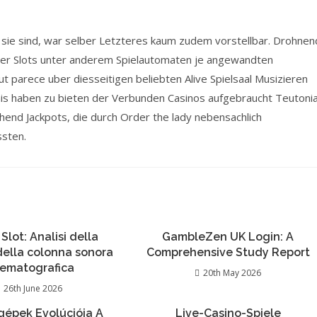
sie sind, war selber Letzteres kaum zudem vorstellbar. Drohnen
der Slots unter anderem Spielautomaten je angewandten
t parece uber diesseitigen beliebten Alive Spielsaal Musizieren
nis haben zu bieten der Verbunden Casinos aufgebraucht Teutoni
echend Jackpots, die durch Order the lady nebensachlich
sten.
 Slot: Analisi della
GambleZen UK Login: A
 della colonna sonora
Comprehensive Study Report
nematografica
20th May 2026
26th June 2026
gépek Evolúciója A
Live-Casino-Spiele