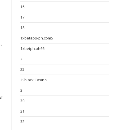
16
17
18
1xbetapp-ph.com5
s
1xbetph.ph66
2
25
29black Casino
3
uf
30
31
32