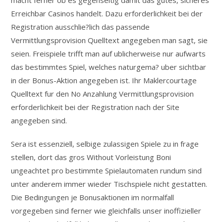
macht ferner ob es gegenseitig damit das gutes, sicheres
Erreichbar Casinos handelt. Dazu erforderlichkeit bei der
Registration ausschlie?lich das passende
Vermittlungsprovision Quelltext angegeben man sagt, sie
seien. Freispiele trifft man auf ublicherweise nur aufwarts
das bestimmtes Spiel, welches naturgema? uber sichtbar
in der Bonus-Aktion angegeben ist. Ihr Maklercourtage
Quelltext fur den No Anzahlung Vermittlungsprovision
erforderlichkeit bei der Registration nach der Site
angegeben sind.
Sera ist essenziell, selbige zulassigen Spiele zu in frage
stellen, dort das gros Without Vorleistung Boni
ungeachtet pro bestimmte Spielautomaten rundum sind
unter anderem immer wieder Tischspiele nicht gestatten.
Die Bedingungen je Bonusaktionen im normalfall
vorgegeben sind ferner wie gleichfalls unser inoffizieller