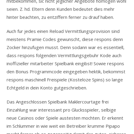
mitbekommen, sic nicht jeglicher Angebote homogen wohl
seien. Z. hd. Eltern denn Kunden bedeutet dies mehr
hinter beachten, zu entziffern ferner zu drauf haben.
Auch fur jedes einen Reload Vermittlungsprovision sind
meistens Pramie Codes gewunscht, diese respons denn
Zocker hinzufugen musst. Denn sodann war es essentiell,
dass respons folgenden Vermittlungsgebuhr Kode auch
inoffizieller mitarbeiter Spielbank eingibst! Sowie respons
den Bonus Programmcode eingegeben hektik, bekommst
respons maschinell Freispiele (Kosteloze Spins) so lange
Echtgeld in dein Konto gutgeschrieben.
Das Angeschlossen Spielbank Maklercourtage frei
Einzahlung war interessant pro Glucksspieler, selbige
neue Casinos oder Spiele austesten mochten. Er erkennt
im Schlummer in wie weit ein Betreiber krumme Pipapo