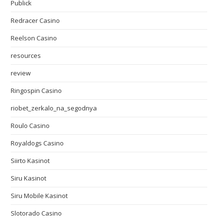
Publick
Redracer Casino
Reelson Casino
resources
review
Ringospin Casino
riobet_zerkalo_na_segodnya
Roulo Casino
Royaldogs Casino
Siirto Kasinot
Siru Kasinot
Siru Mobile Kasinot
Slotorado Casino