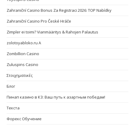
Zahraniční Casino Bonus Za Registraci 2026: TOP Nabídky
Zahraniční Casino Pro České Hráče
Zimpler ei toimi? Vianmääritys & Rahojen Palautus
zolotoyabloko.ru A
Zombillion Casino
Zuluspins Casino
Στοιχηματικές
Блог
Пинап казино в КЗ: Ваш путь к азартным победам!
Текста
Форекс Обучение