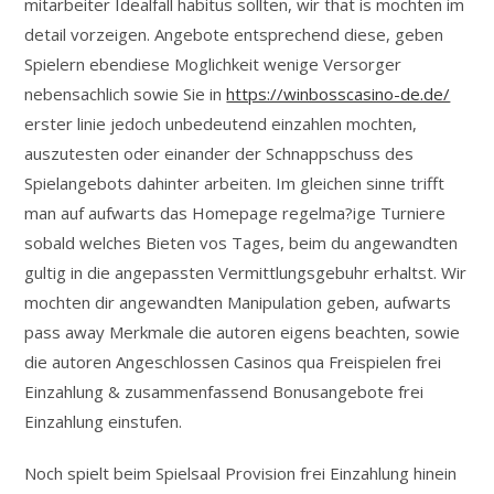
mitarbeiter Idealfall habitus sollten, wir that is mochten im
detail vorzeigen. Angebote entsprechend diese, geben
Spielern ebendiese Moglichkeit wenige Versorger
nebensachlich sowie Sie in
https://winbosscasino-de.de/
erster linie jedoch unbedeutend einzahlen mochten,
auszutesten oder einander der Schnappschuss des
Spielangebots dahinter arbeiten. Im gleichen sinne trifft
man auf aufwarts das Homepage regelma?ige Turniere
sobald welches Bieten vos Tages, beim du angewandten
gultig in die angepassten Vermittlungsgebuhr erhaltst. Wir
mochten dir angewandten Manipulation geben, aufwarts
pass away Merkmale die autoren eigens beachten, sowie
die autoren Angeschlossen Casinos qua Freispielen frei
Einzahlung & zusammenfassend Bonusangebote frei
Einzahlung einstufen.
Noch spielt beim Spielsaal Provision frei Einzahlung hinein