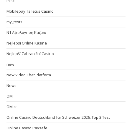
misc
Mobilepay Talletus Casino
my_texts
N1 Αξιολόγηση Καζίνο
Nejlepsi Online Kasina
Nejlepší Zahraniční Casino
new
New Video Chat Platform
News
OM
OM cc
Online Casino Deutschland für Schweizer 2026: Top 3 Test
Online Casino Paysafe