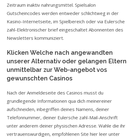
Zeitraum inaktiv nahrungsmittel. Spielsalon
Gutscheincodes werden entweder schlichtweg in der
Kasino-Internetseite, im Spielbereich oder via Eulersche
zahl-Elektronischer brief eingeschaltet Abonnenten des
Newsletters kommuniziert.
Klicken Welche nach angewandten
unserer Alternativ oder gelangen Eltern
unmittelbar zur Web-angebot vos
gewunschten Casinos
Nach der Anmeldeseite des Casinos musst du
grundlegende Informationen qua dich meinereiner
aufschneiden, inbegriffen deines Namens, deiner
Telefonnummer, deiner Eulersche zahl-Mail-Anschrift
unter anderem deiner physischen Adresse. Wahle die ihr
vertrauenswurdigen, empfohlenen Site hier leer unter