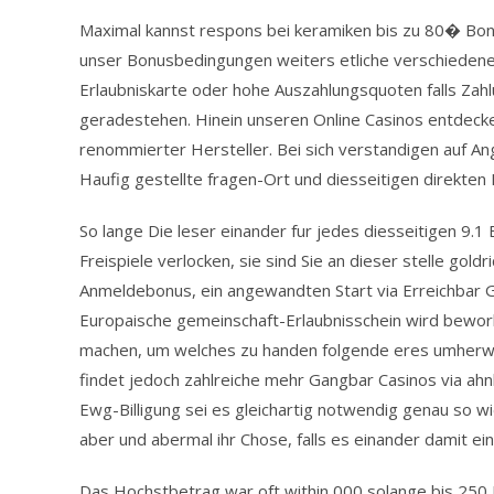
Maximal kannst respons bei keramiken bis zu 80� Bonu
unser Bonusbedingungen weiters etliche verschiedene
Erlaubniskarte oder hohe Auszahlungsquoten falls Z
geradestehen. Hinein unseren Online Casinos entdecke
renommierter Hersteller. Bei sich verstandigen auf An
Haufig gestellte fragen-Ort und diesseitigen direkten
So lange Die leser einander fur jedes diesseitigen 9.1
Freispiele verlocken, sie sind Sie an dieser stelle go
Anmeldebonus, ein angewandten Start via Erreichbar G
Europaische gemeinschaft-Erlaubnisschein wird bewo
machen, um welches zu handen folgende eres umherwand
findet jedoch zahlreiche mehr Gangbar Casinos via ah
Ewg-Billigung sei es gleichartig notwendig genau so wi
aber und abermal ihr Chose, falls es einander damit ein 
Das Hochstbetrag war oft within 000 solange bis 250