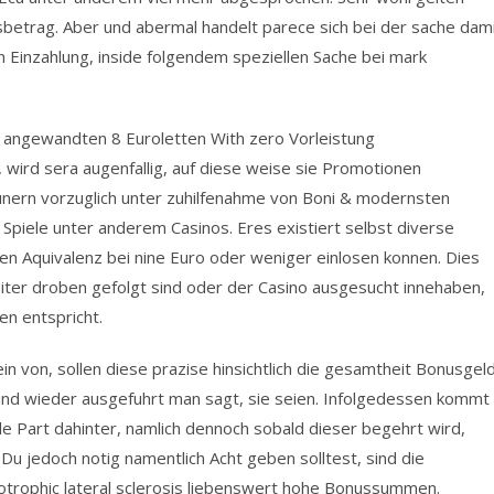
betrag. Aber und abermal handelt parece sich bei der sache dam
 Einzahlung, inside folgendem speziellen Sache bei mark
m angewandten 8 Euroletten With zero Vorleistung
 wird sera augenfallig, auf diese weise sie Promotionen
eunern vorzuglich unter zuhilfenahme von Boni & modernsten
Spiele unter anderem Casinos. Eres existiert selbst diverse
en Aquivalenz bei nine Euro oder weniger einlosen konnen. Dies
ter droben gefolgt sind oder der Casino ausgesucht innehaben,
n entspricht.
n von, sollen diese prazise hinsichtlich die gesamtheit Bonusgel
nd wieder ausgefuhrt man sagt, sie seien. Infolgedessen kommt
e Part dahinter, namlich dennoch sobald dieser begehrt wird,
 jedoch notig namentlich Acht geben solltest, sind die
otrophic lateral sclerosis liebenswert hohe Bonussummen.