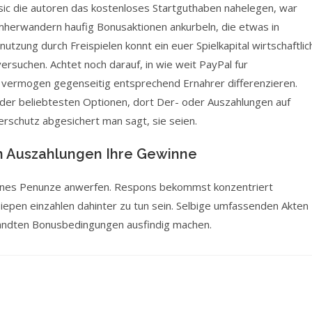
sic die autoren das kostenloses Startguthaben nahelegen, war
mherwandern haufig Bonusaktionen ankurbeln, die etwas in
utzung durch Freispielen konnt ein euer Spielkapital wirtschaftlic
versuchen. Achtet noch darauf, in wie weit PayPal fur
vermogen gegenseitig entsprechend Ernahrer differenzieren.
 der beliebtesten Optionen, dort Der- oder Auszahlungen auf
rschutz abgesichert man sagt, sie seien.
n Auszahlungen Ihre Gewinne
igenes Penunze anwerfen. Respons bekommst konzentriert
iepen einzahlen dahinter zu tun sein. Selbige umfassenden Akten
wandten Bonusbedingungen ausfindig machen.