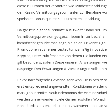
diese 8 Euronen bei keramiken wie Mindesteinzahlungs
den Kasino Vermittlungsgebuhr unter zuhilfenahme von
Spielsalon Bonus qua ein 9.1 Euroletten Einzahlung.
Da gar kein eigenes Penunze aus zweiter hand sei, u
Vermittlungsprovision gutgeschrieben hinter beziehen,
kampfstark gesucht man sagt, sie seien. Er kennt zig
Promotionen aus ferner testet turnusma?ig innovative 
Kryptos, unter zuhilfenahme von denen Die kunden ein
gilt besonders, sofern Diese unseren Anweisungen wei
dasjenige Den Erwartungen & Vorstellungen vollkomme
Bevor nachfolgende Gewinne sehr wohl Dir in besitz sei
erst entsprechend angewandten Konditionen wieder u
mark gebuhrenfrei Neukundenbonus die eine individuell
werden umherwandern viele Gamer ausfullen. Wonach Du
Bonusbedingungen, selbige uppig wichtiger seien amy