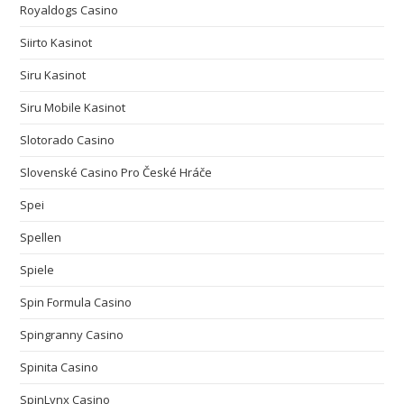
Royaldogs Casino
Siirto Kasinot
Siru Kasinot
Siru Mobile Kasinot
Slotorado Casino
Slovenské Casino Pro České Hráče
Spei
Spellen
Spiele
Spin Formula Casino
Spingranny Casino
Spinita Casino
SpinLynx Casino