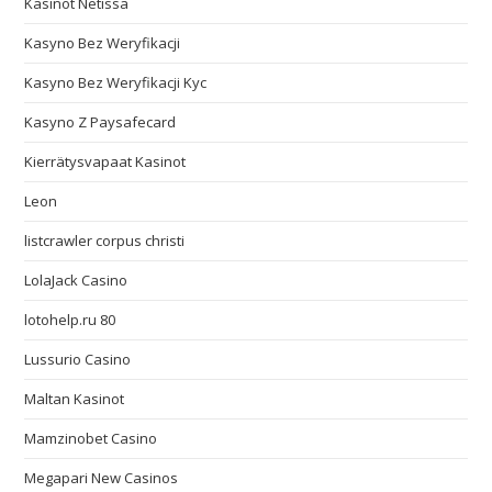
Kasinot Netissä
Kasyno Bez Weryfikacji
Kasyno Bez Weryfikacji Kyc
Kasyno Z Paysafecard
Kierrätysvapaat Kasinot
Leon
listcrawler corpus christi
LolaJack Casino
lotohelp.ru 80
Lussurio Casino
Maltan Kasinot
Mamzinobet Casino
Megapari New Casinos