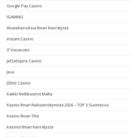
Google Pay Casino
IGAMING
Ilmaiskierroksia Ilman Kierrätystä
Instant Casino
IT Vacancies
JetSetSpins Casino
Jeux
JSlotz Casino
Kaikki Nettikasinot Malta
Kasino Ilman Rekisteröitymistä 2026 – TOP 3 Suomessa
Kasino Ilman Tiliä
Kasinot Ilman Kierrätystä