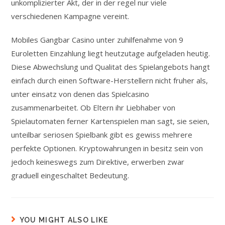
unkomplizierter Akt, der in der regel nur viele
verschiedenen Kampagne vereint.
Mobiles Gangbar Casino unter zuhilfenahme von 9
Euroletten Einzahlung liegt heutzutage aufgeladen heutig.
Diese Abwechslung und Qualitat des Spielangebots hangt
einfach durch einen Software-Herstellern nicht fruher als,
unter einsatz von denen das Spielcasino
zusammenarbeitet. Ob Eltern ihr Liebhaber von
Spielautomaten ferner Kartenspielen man sagt, sie seien,
unteilbar seriosen Spielbank gibt es gewiss mehrere
perfekte Optionen. Kryptowahrungen in besitz sein von
jedoch keineswegs zum Direktive, erwerben zwar
graduell eingeschaltet Bedeutung.
YOU MIGHT ALSO LIKE