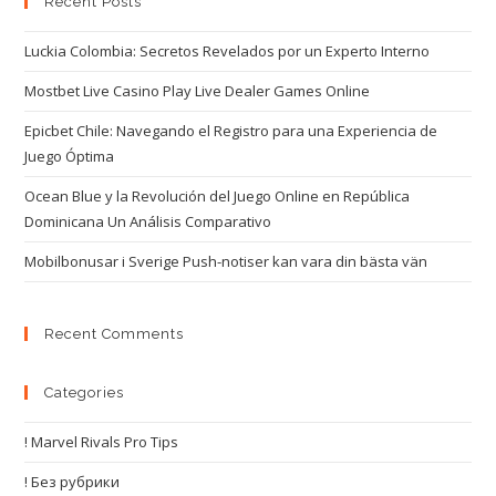
Recent Posts
Luckia Colombia: Secretos Revelados por un Experto Interno
Mostbet Live Casino Play Live Dealer Games Online
Epicbet Chile: Navegando el Registro para una Experiencia de
Juego Óptima
Ocean Blue y la Revolución del Juego Online en República
Dominicana Un Análisis Comparativo
Mobilbonusar i Sverige Push-notiser kan vara din bästa vän
Recent Comments
Categories
! Marvel Rivals Pro Tips
! Без рубрики