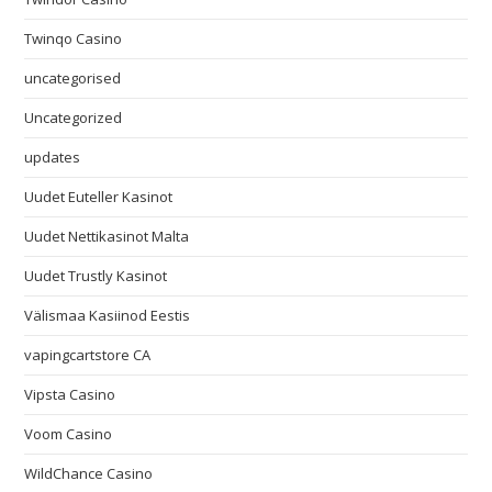
Twinqo Casino
uncategorised
Uncategorized
updates
Uudet Euteller Kasinot
Uudet Nettikasinot Malta
Uudet Trustly Kasinot
Välismaa Kasiinod Eestis
vapingcartstore CA
Vipsta Casino
Voom Casino
WildChance Casino