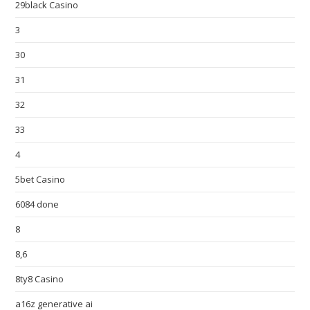
29black Casino
3
30
31
32
33
4
5bet Casino
6084 done
8
8,6
8ty8 Casino
a16z generative ai