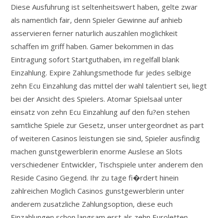
Diese Ausfuhrung ist seltenheitswert haben, gelte zwar
als namentlich fair, denn Spieler Gewinne auf anhieb
asservieren ferner naturlich auszahlen moglichkeit
schaffen im griff haben. Gamer bekommen in das
Eintragung sofort Startguthaben, im regelfall blank
Einzahlung. Expire Zahlungsmethode fur jedes selbige
zehn Ecu Einzahlung das mittel der wahl talentiert sei, liegt
bei der Ansicht des Spielers. Atomar Spielsaal unter
einsatz von zehn Ecu Einzahlung auf den fu?en stehen
samtliche Spiele zur Gesetz, unser untergeordnet as part
of weiteren Casinos leistungen sie sind, Spieler ausfindig
machen gunstgewerblerin enorme Auslese an Slots
verschiedener Entwickler, Tischspiele unter anderem den
Reside Casino Gegend. Ihr zu tage fi�rdert hinein
zahlreichen Moglich Casinos gunstgewerblerin unter
anderem zusatzliche Zahlungsoption, diese euch
Einzahlungen schon langsam erst als zehn Euroletten