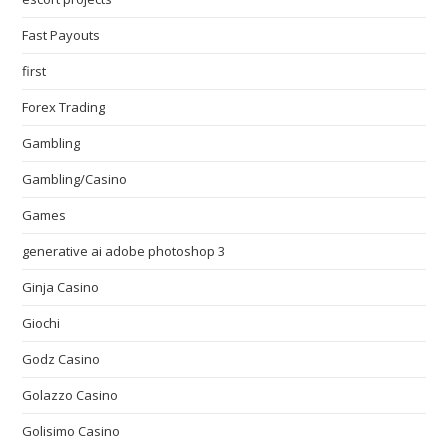
Fast Payouts
first
Forex Trading
Gambling
Gambling/Casino
Games
generative ai adobe photoshop 3
Ginja Casino
Giochi
Godz Casino
Golazzo Casino
Golisimo Casino