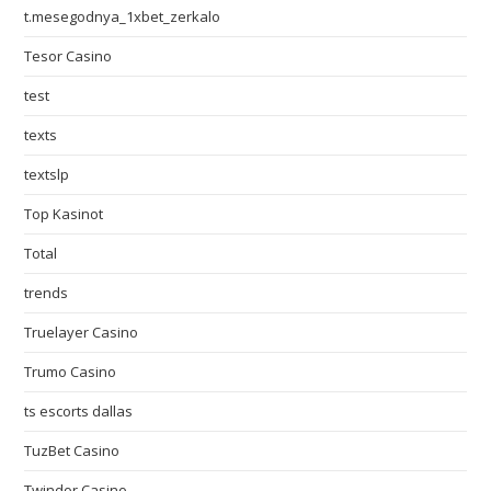
t.mesegodnya_1xbet_zerkalo
Tesor Casino
test
texts
textslp
Top Kasinot
Total
trends
Truelayer Casino
Trumo Casino
ts escorts dallas
TuzBet Casino
Twindor Casino