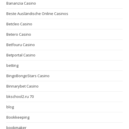
Bananzia Casino
Beste Ausländische Online Casinos
Betcleo Casino
Betero Casino
Betfouru Casino
Betportal Casino
betting
BingoBongoStars Casino
Binnarybet Casino
bkschool2.ru 70
blog
Bookkeeping
bookmaker