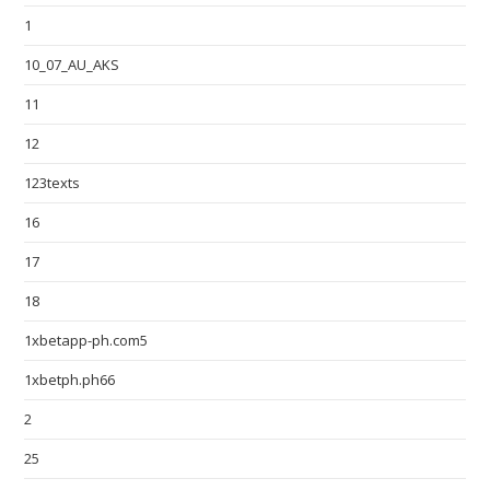
1
10_07_AU_AKS
11
12
123texts
16
17
18
1xbetapp-ph.com5
1xbetph.ph66
2
25