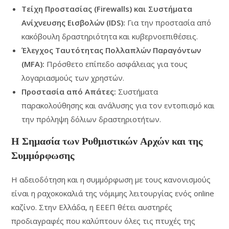
Τείχη Προστασίας (Firewalls) και Συστήματα
Ανίχνευσης Εισβολών (IDS):
Για την προστασία από
κακόβουλη δραστηριότητα και κυβερνοεπιθέσεις.
Έλεγχος Ταυτότητας Πολλαπλών Παραγόντων
(MFA):
Πρόσθετο επίπεδο ασφάλειας για τους
λογαριασμούς των χρηστών.
Προστασία από Απάτες:
Συστήματα
παρακολούθησης και ανάλυσης για τον εντοπισμό και
την πρόληψη δόλιων δραστηριοτήτων.
Η Σημασία των Ρυθμιστικών Αρχών και της
Συμμόρφωσης
Η αδειοδότηση και η συμμόρφωση με τους κανονισμούς
είναι η ραχοκοκαλιά της νόμιμης λειτουργίας ενός online
καζίνο. Στην Ελλάδα, η ΕΕΕΠ θέτει αυστηρές
προδιαγραφές που καλύπτουν όλες τις πτυχές της