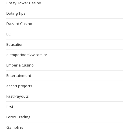
Crazy Tower Сasino
Dating Tips
Dazard Casino
EC
Education
elemporiodelvw.com.ar
Emperia Casino
Entertainment
escort projects
Fast Payouts
first
Forex Trading
Gambling