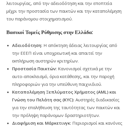
λειτουργίας, από την αδειοδότηση και την εποπτεία
μέχρι την προστασία των παικτών και την καταπολέμηση
του παράνομου στοιχηματισμού.
Βασικοί Τομείς Ρύθμισης στην Ελλάδα:
Αδειοδότηση:
Η απόκτηση άδειας λειτουργίας από
την ΕΕΕΠ είναι υποχρεωτική και απαιτεί την
εκπλήρωση αυστηρών κριτηρίων.
Προστασία Παικτών:
Κανονισμοί σχετικά με την
αυτο-αποκλεισμό, όρια κατάθεσης, και την παροχή
πληροφοριών για την υπεύθυνη παιχνιδιού.
Καταπολέμηση Ξεπλύματος Χρήματος (AML) και
Γνώση του Πελάτη σας (KYC):
Αυστηρές διαδικασίες
για την επαλήθευση της ταυτότητας των παικτών και
την πρόληψη παράνομων δραστηριοτήτων.
Διαφήμιση και Μάρκετινγκ:
Περιορισμοί και κανόνες