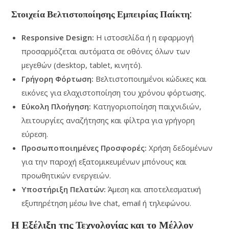
Στοιχεία Βελτιστοποίησης Εμπειρίας Παίκτη:
Responsive Design:
Η ιστοσελίδα ή η εφαρμογή
προσαρμόζεται αυτόματα σε οθόνες όλων των
μεγεθών (desktop, tablet, κινητό).
Γρήγορη Φόρτωση:
Βελτιστοποιημένοι κώδικες και
εικόνες για ελαχιστοποίηση του χρόνου φόρτωσης.
Εύκολη Πλοήγηση:
Κατηγοριοποίηση παιχνιδιών,
λειτουργίες αναζήτησης και φίλτρα για γρήγορη
εύρεση.
Προσωποποιημένες Προσφορές:
Χρήση δεδομένων
για την παροχή εξατομικευμένων μπόνους και
προωθητικών ενεργειών.
Υποστήριξη Πελατών:
Άμεση και αποτελεσματική
εξυπηρέτηση μέσω live chat, email ή τηλεφώνου.
Η Εξέλιξη της Τεχνολογίας και το Μέλλον