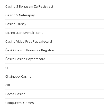
Casino S Bonusem Za Registraci
Casino S Neterapay
Casino Trustly
casino utan svensk licens
Casino Vklad Přes Paysafecard
České Casino Bonus Za Registraci
České Casino Paysafecard
CH
ChainLuck Casino
CIB
Cocoa Casino
Computers, Games