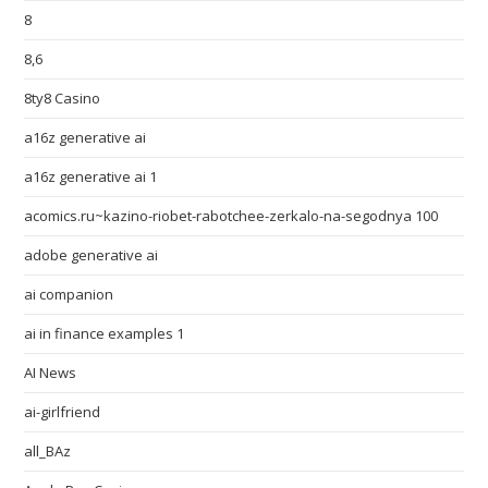
8
8,6
8ty8 Casino
a16z generative ai
a16z generative ai 1
acomics.ru~kazino-riobet-rabotchee-zerkalo-na-segodnya 100
adobe generative ai
ai companion
ai in finance examples 1
AI News
ai-girlfriend
all_BAz