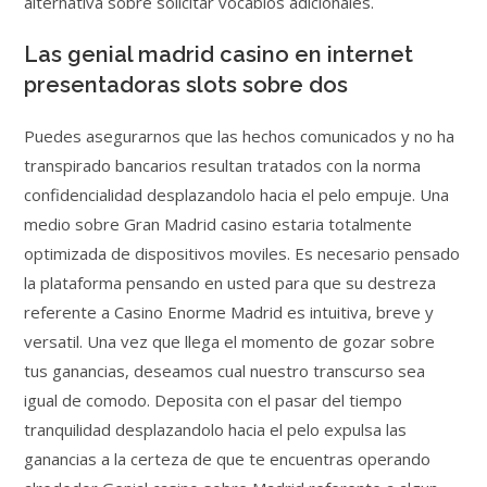
alternativa sobre solicitar vocablos adicionales.
Las genial madrid casino en internet
presentadoras slots sobre dos
Puedes asegurarnos que las hechos comunicados y no ha
transpirado bancarios resultan tratados con la norma
confidencialidad desplazandolo hacia el pelo empuje. Una
medio sobre Gran Madrid casino estaria totalmente
optimizada de dispositivos moviles. Es necesario pensado
la plataforma pensando en usted para que su destreza
referente a Casino Enorme Madrid es intuitiva, breve y
versatil. Una vez que llega el momento de gozar sobre
tus ganancias, deseamos cual nuestro transcurso sea
igual de comodo. Deposita con el pasar del tiempo
tranquilidad desplazandolo hacia el pelo expulsa las
ganancias a la certeza de que te encuentras operando