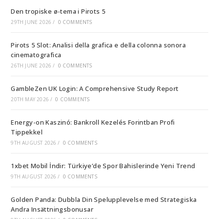
Den tropiske ø-tema i Pirots 5
29TH JUNE 2026
/
0 COMMENTS
Pirots 5 Slot: Analisi della grafica e della colonna sonora
cinematografica
26TH JUNE 2026
/
0 COMMENTS
GambleZen UK Login: A Comprehensive Study Report
20TH MAY 2026
/
0 COMMENTS
Energy-on Kaszinó: Bankroll Kezelés Forintban Profi
Tippekkel
9TH AUGUST 2026
/
0 COMMENTS
1xbet Mobil İndir: Türkiye’de Spor Bahislerinde Yeni Trend
9TH AUGUST 2026
/
0 COMMENTS
Golden Panda: Dubbla Din Spelupplevelse med Strategiska
Andra Insättningsbonusar