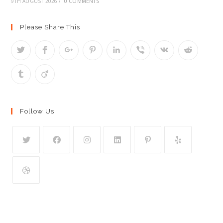
9TH AUGUST 2026
/
0 COMMENTS
Please Share This
Follow Us