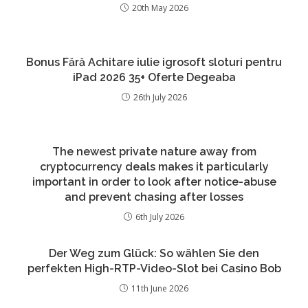
20th May 2026
Bonus Fără Achitare iulie igrosoft sloturi pentru
iPad 2026 35+ Oferte Degeaba
26th July 2026
The newest private nature away from
cryptocurrency deals makes it particularly
important in order to look after notice-abuse
and prevent chasing after losses
6th July 2026
Der Weg zum Glück: So wählen Sie den
perfekten High-RTP-Video-Slot bei Casino Bob
11th June 2026