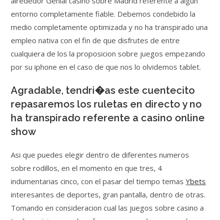
alrededor Genial casino sobre Madrid referente a algun
entorno completamente fiable. Debemos condebido la
medio completamente optimizada y no ha transpirado una
empleo nativa con el fin de que disfrutes de entre
cualquiera de los la proposicion sobre juegos empezando
por su iphone en el caso de que nos lo olvidemos tablet.
Agradable, tendri�as este cuentecito
repasaremos los ruletas en directo y no
ha transpirado referente a casino online
show
Asi que puedes elegir dentro de diferentes numeros
sobre rodillos, en el momento en que tres, 4
indumentarias cinco, con el pasar del tiempo temas
Ybets
interesantes de deportes, gran pantalla, dentro de otras.
Tomando en consideracion cual las juegos sobre casino a