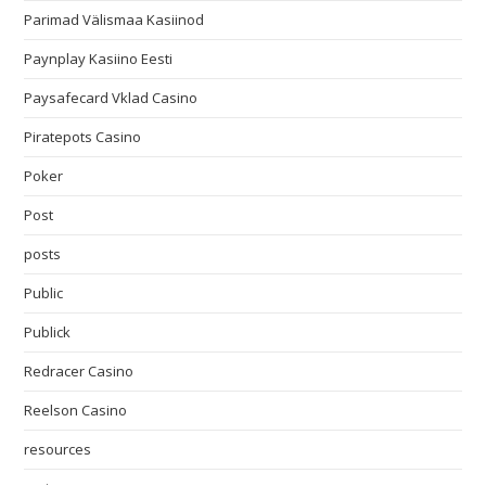
Parimad Välismaa Kasiinod
Paynplay Kasiino Eesti
Paysafecard Vklad Casino
Piratepots Casino
Poker
Post
posts
Public
Publick
Redracer Casino
Reelson Casino
resources