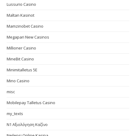
Lussurio Casino
Maltan Kasinot
Mamzinobet Casino
Megapari New Casinos
Millioner Casino
MineBit Casino
Minimitalletus 5E
Mino Casino
misc
Mobilepay Talletus Casino
my_texts
N1 Αξιολόγηση Καζίνο
Nejlepsi Online Kasina