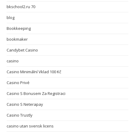
bkschool2.ru 70
blog
Bookkeeping
bookmaker
Candybet Casino
casino
Casino Minimální Vklad 100 Kč
Casino Privé
Casino S Bonusem Za Registraci
Casino S Neterapay
Casino Trustly
casino utan svensk licens