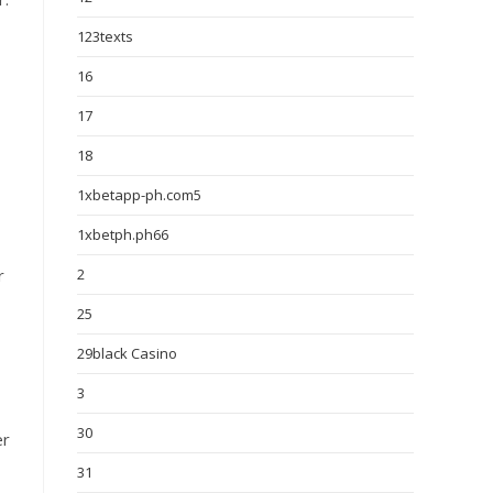
123texts
16
17
18
1xbetapp-ph.com5
1xbetph.ph66
r
2
25
29black Casino
3
30
er
31