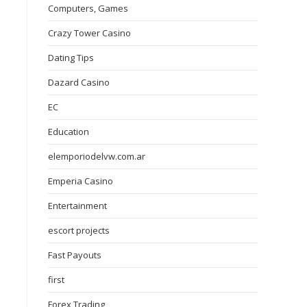
Computers, Games
Crazy Tower Сasino
Dating Tips
Dazard Casino
EC
Education
elemporiodelvw.com.ar
Emperia Casino
Entertainment
escort projects
Fast Payouts
first
Forex Trading