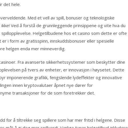
r det hele.
verveldende. Med et vell av spill, bonuser og teknologiske
ykt ikke! Ved å forstå de grunnleggende prinsippene og vite hva du
 spillopplevelse. Helgetilbudene hos et casino som dette er ofte
 er i form av gratisspinn, innskuddsbonuser eller spesielle
jøre helgen enda mer minneverdig.
e casinoer. Fra avanserte sikkerhetssystemer som beskytter dine
opplevelsen på tvers av enheter, er innovasjon i høysetet. Dette
lbyr imponerende grafikk, fengslende lydeffekter og innovative
klingen innen kryptovalutaer åpnet nye dører for
onyme transaksjoner for de som foretrekker det.
 for å tiltrekke seg spillere som har mer fritid i helgene. Disse
es mål: å gi deg mer spillverdi. Vanlige typer helgetilbud inkludere