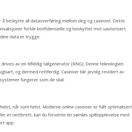
 å beskytte all dataoverføring mellom deg og casinoet. Dette
ransaksjoner forblir konfidensielle og beskyttet mot uautorisert
 dine data er trygge.
ll, drives av en tilfeldig tallgenerator (RNG). Denne teknologien
rutsigbart, og dermed rettferdig. Casinoer blir jevnlig revidert av
-systemer fungerer som de skal.
helst, når som helst. Moderne online casinoer er fullt optimalisert
ller et nettbrett, kan du forvente en sømløs spillopplevelse med
ert app.