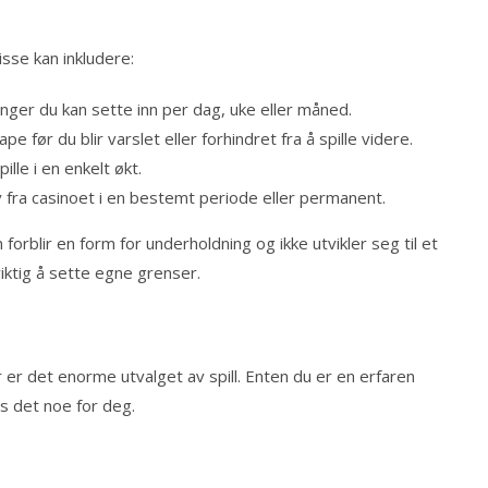
Disse kan inkludere:
ger du kan sette inn per dag, uke eller måned.
 før du blir varslet eller forhindret fra å spille videre.
lle i en enkelt økt.
v fra casinoet i en bestemt periode eller permanent.
n forblir en form for underholdning og ikke utvikler seg til et
iktig å sette egne grenser.
 er det enorme utvalget av spill. Enten du er en erfaren
es det noe for deg.