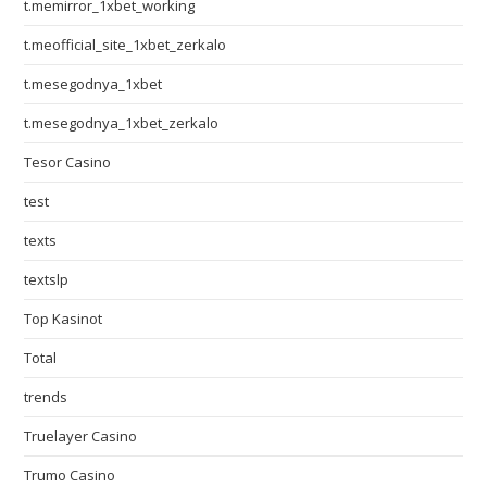
t.memirror_1xbet_working
t.meofficial_site_1xbet_zerkalo
t.mesegodnya_1xbet
t.mesegodnya_1xbet_zerkalo
Tesor Casino
test
texts
textslp
Top Kasinot
Total
trends
Truelayer Casino
Trumo Casino