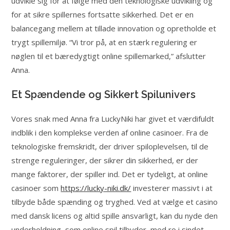
udvikle sig for at følge med den teknologiske udvikling og
for at sikre spillernes fortsatte sikkerhed. Det er en
balancegang mellem at tillade innovation og opretholde et
trygt spillemiljø. “Vi tror på, at en stærk regulering er
nøglen til et bæredygtigt online spillemarked,” afslutter
Anna.
Et Spændende og Sikkert Spilunivers
Vores snak med Anna fra LuckyNiki har givet et værdifuldt
indblik i den komplekse verden af online casinoer. Fra de
teknologiske fremskridt, der driver spiloplevelsen, til de
strenge reguleringer, der sikrer din sikkerhed, er der
mange faktorer, der spiller ind. Det er tydeligt, at online
casinoer som
https://lucky-niki.dk/
investerer massivt i at
tilbyde både spænding og tryghed. Ved at vælge et casino
med dansk licens og altid spille ansvarligt, kan du nyde den
underholdning, som online spil tilbyder, med ro i sindet.