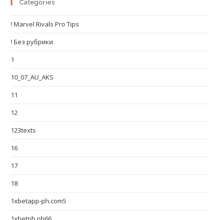
Categories
! Marvel Rivals Pro Tips
! Без рубрики
1
10_07_AU_AKS
11
12
123texts
16
17
18
1xbetapp-ph.com5
1xbetph.ph66