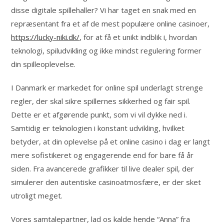
disse digitale spillehaller? Vi har taget en snak med en
repræsentant fra et af de mest populære online casinoer,
https://lucky-niki.dk/
, for at få et unikt indblik i, hvordan
teknologi, spiludvikling og ikke mindst regulering former
din spilleoplevelse.
I Danmark er markedet for online spil underlagt strenge
regler, der skal sikre spillernes sikkerhed og fair spil.
Dette er et afgørende punkt, som vi vil dykke ned i.
Samtidig er teknologien i konstant udvikling, hvilket
betyder, at din oplevelse på et online casino i dag er langt
mere sofistikeret og engagerende end for bare få år
siden. Fra avancerede grafikker til live dealer spil, der
simulerer den autentiske casinoatmosfære, er der sket
utroligt meget.
Vores samtalepartner, lad os kalde hende “Anna” fra