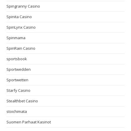
Spingranny Casino
Spinita Casino
SpinLynx Casino
Spinmama
SpinRain Casino
sportsbook
Sportwedden
Sportwetten
Starfy Casino
Stealthbet Casino
stoichimata
Suomen Parhaat Kasinot