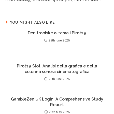
YOU MIGHT ALSO LIKE
Den tropiske ø-tema i Pirots 5
29th June 2026
Pirots 5 Slot: Analisi della grafica e della
colonna sonora cinematografica
26th June 2026
GambleZen UK Login: A Comprehensive Study
Report
20th May 2026