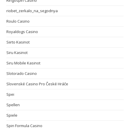
Ringospin Casino
riobet_zerkalo_na_segodnya
Roulo Casino
Royaldogs Casino
Siirto Kasinot
Siru Kasinot
Siru Mobile Kasinot
Slotorado Casino
Slovenské Casino Pro České Hráče
Spei
Spellen
Spiele
Spin Formula Casino