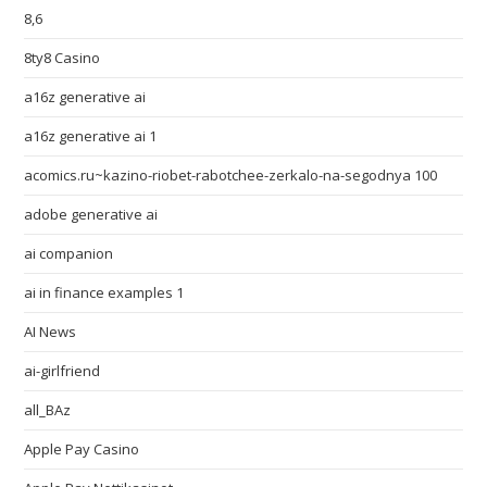
8,6
8ty8 Casino
a16z generative ai
a16z generative ai 1
acomics.ru~kazino-riobet-rabotchee-zerkalo-na-segodnya 100
adobe generative ai
ai companion
ai in finance examples 1
AI News
ai-girlfriend
all_BAz
Apple Pay Casino