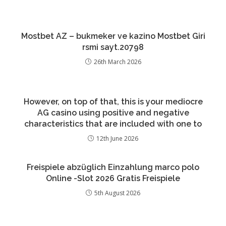
Mostbet AZ – bukmeker ve kazino Mostbet Giri
rsmi sayt.20798
26th March 2026
However, on top of that, this is your mediocre
AG casino using positive and negative
characteristics that are included with one to
12th June 2026
Freispiele abzüglich Einzahlung marco polo
Online -Slot 2026 Gratis Freispiele
5th August 2026