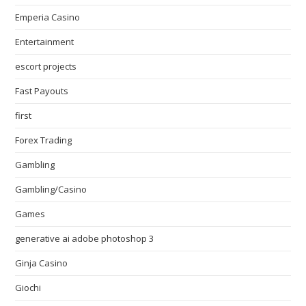
Emperia Casino
Entertainment
escort projects
Fast Payouts
first
Forex Trading
Gambling
Gambling/Casino
Games
generative ai adobe photoshop 3
Ginja Casino
Giochi