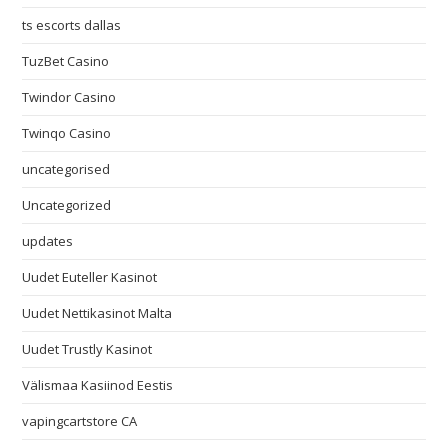
ts escorts dallas
TuzBet Casino
Twindor Casino
Twinqo Casino
uncategorised
Uncategorized
updates
Uudet Euteller Kasinot
Uudet Nettikasinot Malta
Uudet Trustly Kasinot
Välismaa Kasiinod Eestis
vapingcartstore CA