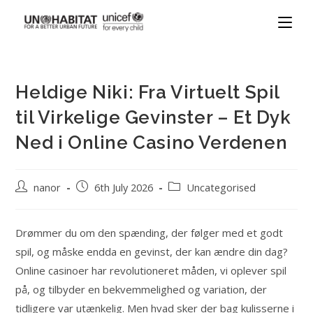
Heldige Niki: Fra Virtuelt Spil
til Virkelige Gevinster – Et Dyk
Ned i Online Casino Verdenen
nanor
6th July 2026
Uncategorised
Drømmer du om den spænding, der følger med et godt
spil, og måske endda en gevinst, der kan ændre din dag?
Online casinoer har revolutioneret måden, vi oplever spil
på, og tilbyder en bekvemmelighed og variation, der
tidligere var utænkelig. Men hvad sker der bag kulisserne i