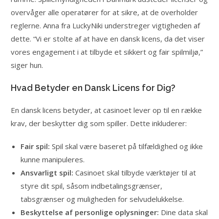
overvåger alle operatører for at sikre, at de overholder
reglerne. Anna fra LuckyNiki understreger vigtigheden af
dette. “Vi er stolte af at have en dansk licens, da det viser
vores engagement i at tilbyde et sikkert og fair spilmiljø,”
siger hun.
Hvad Betyder en Dansk Licens for Dig?
En dansk licens betyder, at casinoet lever op til en række
krav, der beskytter dig som spiller. Dette inkluderer:
Fair spil:
Spil skal være baseret på tilfældighed og ikke
kunne manipuleres.
Ansvarligt spil:
Casinoet skal tilbyde værktøjer til at
styre dit spil, såsom indbetalingsgrænser,
tabsgrænser og muligheden for selvudelukkelse.
Beskyttelse af personlige oplysninger:
Dine data skal