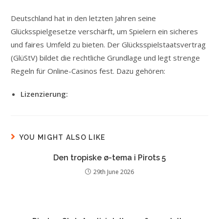
Deutschland hat in den letzten Jahren seine
Glücksspielgesetze verschärft, um Spielern ein sicheres
und faires Umfeld zu bieten. Der Glücksspielstaatsvertrag
(GlüStV) bildet die rechtliche Grundlage und legt strenge
Regeln für Online-Casinos fest. Dazu gehören:
Lizenzierung:
YOU MIGHT ALSO LIKE
Den tropiske ø-tema i Pirots 5
29th June 2026