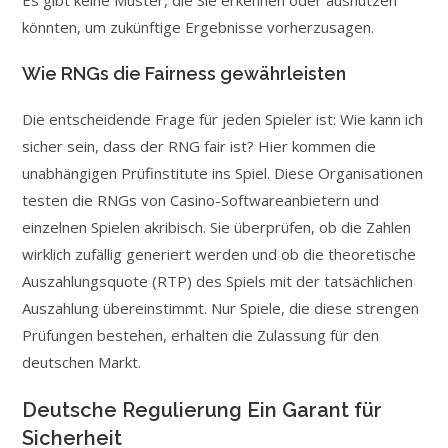
Es gibt keine Muster, die Sie erkennen oder ausnutzen
könnten, um zukünftige Ergebnisse vorherzusagen.
Wie RNGs die Fairness gewährleisten
Die entscheidende Frage für jeden Spieler ist: Wie kann ich
sicher sein, dass der RNG fair ist? Hier kommen die
unabhängigen Prüfinstitute ins Spiel. Diese Organisationen
testen die RNGs von Casino-Softwareanbietern und
einzelnen Spielen akribisch. Sie überprüfen, ob die Zahlen
wirklich zufällig generiert werden und ob die theoretische
Auszahlungsquote (RTP) des Spiels mit der tatsächlichen
Auszahlung übereinstimmt. Nur Spiele, die diese strengen
Prüfungen bestehen, erhalten die Zulassung für den
deutschen Markt.
Deutsche Regulierung Ein Garant für
Sicherheit