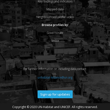
Key findings and indicators
Mapped data
Neighbourhood profile video
Browse profiles by:
Governorate
Sector
For further information on including data,contact:
unhabitat-lebanon@un.org
Sign up for updates
Copyright © 2020 UN-Habitat and UNICEF. All rights reserved.