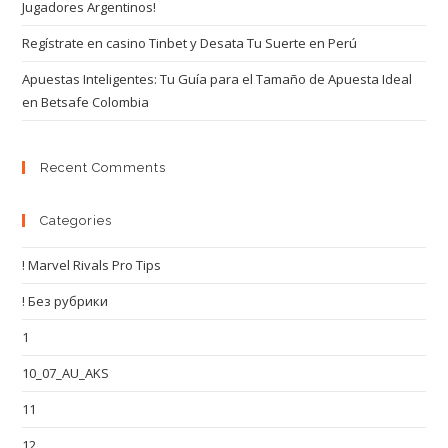
Jugadores Argentinos!
Regístrate en casino Tinbet y Desata Tu Suerte en Perú
Apuestas Inteligentes: Tu Guía para el Tamaño de Apuesta Ideal
en Betsafe Colombia
Recent Comments
Categories
! Marvel Rivals Pro Tips
! Без рубрики
1
10_07_AU_AKS
11
12