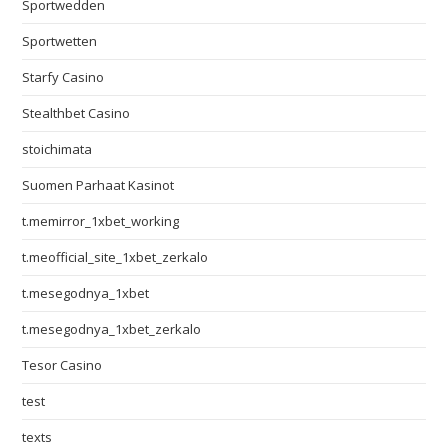
Sportwedden
Sportwetten
Starfy Casino
Stealthbet Casino
stoichimata
Suomen Parhaat Kasinot
t.memirror_1xbet_working
t.meofficial_site_1xbet_zerkalo
t.mesegodnya_1xbet
t.mesegodnya_1xbet_zerkalo
Tesor Casino
test
texts