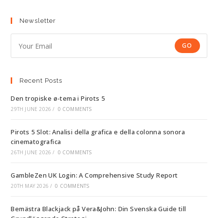
Newsletter
GO
Recent Posts
Den tropiske ø-tema i Pirots 5
29TH JUNE 2026
/
0 COMMENTS
Pirots 5 Slot: Analisi della grafica e della colonna sonora
cinematografica
26TH JUNE 2026
/
0 COMMENTS
GambleZen UK Login: A Comprehensive Study Report
20TH MAY 2026
/
0 COMMENTS
Bemästra Blackjack på Vera&John: Din Svenska Guide till