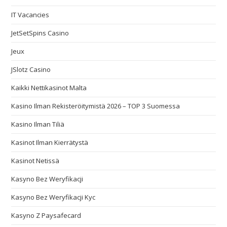
IT Vacancies
JetSetSpins Casino
Jeux
JSlotz Casino
Kaikki Nettikasinot Malta
Kasino Ilman Rekisteröitymistä 2026 – TOP 3 Suomessa
Kasino Ilman Tiliä
Kasinot Ilman Kierrätystä
Kasinot Netissä
Kasyno Bez Weryfikacji
Kasyno Bez Weryfikacji Kyc
Kasyno Z Paysafecard