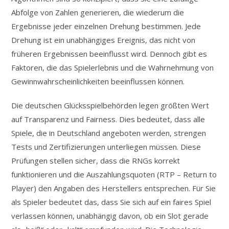
Abfolge von Zahlen generieren, die wiederum die
Ergebnisse jeder einzelnen Drehung bestimmen. Jede
Drehung ist ein unabhängiges Ereignis, das nicht von
früheren Ergebnissen beeinflusst wird. Dennoch gibt es
Faktoren, die das Spielerlebnis und die Wahrnehmung von
Gewinnwahrscheinlichkeiten beeinflussen können.
Die deutschen Glücksspielbehörden legen größten Wert
auf Transparenz und Fairness. Dies bedeutet, dass alle
Spiele, die in Deutschland angeboten werden, strengen
Tests und Zertifizierungen unterliegen müssen. Diese
Prüfungen stellen sicher, dass die RNGs korrekt
funktionieren und die Auszahlungsquoten (RTP – Return to
Player) den Angaben des Herstellers entsprechen. Für Sie
als Spieler bedeutet das, dass Sie sich auf ein faires Spiel
verlassen können, unabhängig davon, ob ein Slot gerade