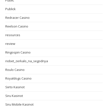
Public
Publick
Redracer Casino
Reelson Casino
resources
review
Ringospin Casino
riobet_zerkalo_na_segodnya
Roulo Casino
Royaldogs Casino
Siirto Kasinot
Siru Kasinot
Siru Mobile Kasinot