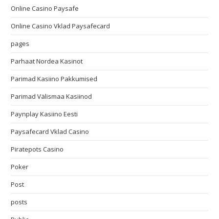
Online Casino Paysafe
Online Casino Vklad Paysafecard
pages
Parhaat Nordea Kasinot
Parimad Kasiino Pakkumised
Parimad Välismaa Kasiinod
Paynplay Kasiino Eesti
Paysafecard Vklad Casino
Piratepots Casino
Poker
Post
posts