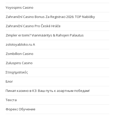
Yoyospins Casino
Zahraniční Casino Bonus Za Registraci 2026: TOP Nabídky
Zahraniční Casino Pro České Hráče
Zimpler ei toimi? Vianmääritys & Rahojen Palautus
zolotoyabloko.ru A
Zombillion Casino
Zuluspins Casino
Στοιχηματικές
Блог
Пинап казино в КЗ: Ваш путь к азартным победам!
Текста
Форекс Обучение