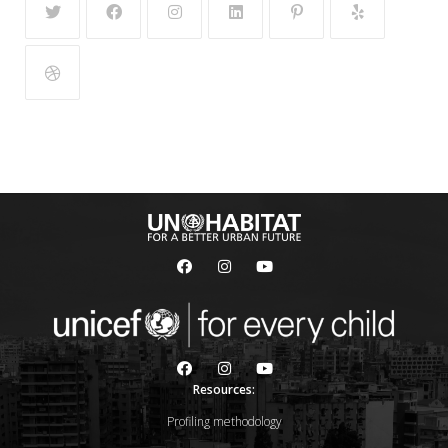
Resources:
Profiling methodology