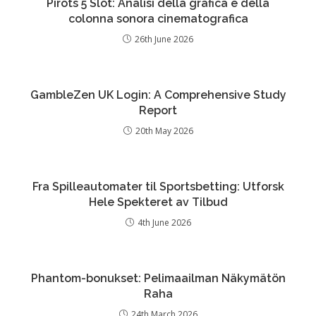
Pirots 5 Slot: Analisi della grafica e della
colonna sonora cinematografica
26th June 2026
GambleZen UK Login: A Comprehensive Study
Report
20th May 2026
Fra Spilleautomater til Sportsbetting: Utforsk
Hele Spekteret av Tilbud
4th June 2026
Phantom-bonukset: Pelimaailman Näkymätön
Raha
24th March 2026