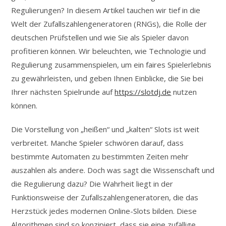
Regulierungen? In diesem Artikel tauchen wir tief in die
Welt der Zufallszahlengeneratoren (RNGs), die Rolle der
deutschen Prüfstellen und wie Sie als Spieler davon
profitieren können. Wir beleuchten, wie Technologie und
Regulierung zusammenspielen, um ein faires Spielerlebnis
zu gewährleisten, und geben Ihnen Einblicke, die Sie bei
Ihrer nächsten Spielrunde auf
https://slotdj.de
nutzen
können.
Die Vorstellung von „heißen“ und „kalten“ Slots ist weit
verbreitet. Manche Spieler schwören darauf, dass
bestimmte Automaten zu bestimmten Zeiten mehr
auszahlen als andere. Doch was sagt die Wissenschaft und
die Regulierung dazu? Die Wahrheit liegt in der
Funktionsweise der Zufallszahlengeneratoren, die das
Herzstück jedes modernen Online-Slots bilden. Diese
Algorithmen sind so konzipiert, dass sie eine zufällige