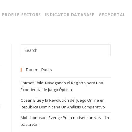
PROFILE SECTORS
INDICATOR DATABASE
GEOPORTAL
Recent Posts
Epicbet Chile: Navegando el Registro para una
Experiencia de Juego Óptima
Ocean Blue y la Revolución del Juego Online en
i
República Dominicana Un Análisis Comparativo
Mobilbonusar i Sverige Push-notiser kan vara din
bästa vän