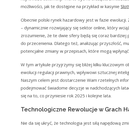
możliwości, jak te dostępne na przykład w kasynie
Slot
Obecnie polski rynek hazardowy jest w fazie ewolucji.
– dynamicznie rozwijający się sektor online, który wc
zrozumienie, że te dwie sfery będą się coraz bardziej
do przecenienia. Dlatego też, analizując przyszłość, 
potencjalne zmiany w przepisach, które mogą wpłynąć 
W tym artykule przyjrzymy się bliżej kilku kluczowym 
ewolucji regulacji prawnych, wpływowi sztucznej inteli
Naszym celem jest dostarczenie Wam rzetelnych info
podejmować świadome decyzje w nadchodzących latac
się na to, co przyniesie rok 2025 i kolejne lata.
Technologiczne Rewolucje w Grach 
Nie da się ukryć, że technologia jest siłą napędową zm