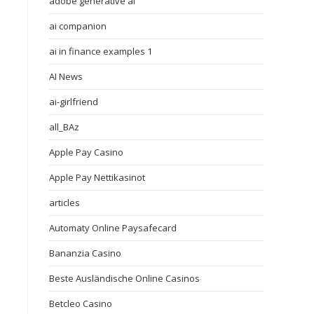
adobe generative ai
ai companion
ai in finance examples 1
AI News
ai-girlfriend
all_BAz
Apple Pay Casino
Apple Pay Nettikasinot
articles
Automaty Online Paysafecard
Bananzia Casino
Beste Ausländische Online Casinos
Betcleo Casino