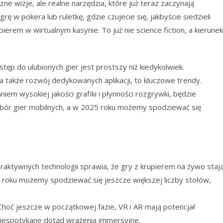
zne wizje, ale realne narzędzia, które już teraz zaczynają
 w pokera lub ruletkę, gdzie czujecie się, jakbyście siedzieli
ierem w wirtualnym kasynie. To już nie science fiction, a kierunek
stęp do ulubionych gier jest prostszy niż kiedykolwiek.
a także rozwój dedykowanych aplikacji, to kluczowe trendy.
em wysokiej jakości grafiki i płynności rozgrywki, będzie
ybór gier mobilnych, a w 2025 roku możemy spodziewać się
raktywnych technologii sprawia, że gry z krupierem na żywo staj
25 roku możemy spodziewać się jeszcze większej liczby stołów,
hoć jeszcze w początkowej fazie, VR i AR mają potencjał
niespotykane dotąd wrażenia immersyjne.