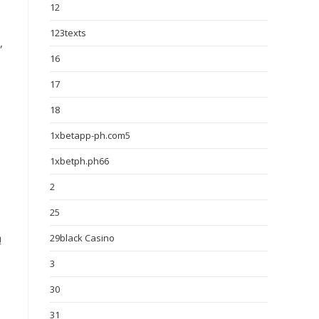
12
123texts
,
16
17
18
1xbetapp-ph.com5
1xbetph.ph66
2
25
ą
29black Casino
3
30
31