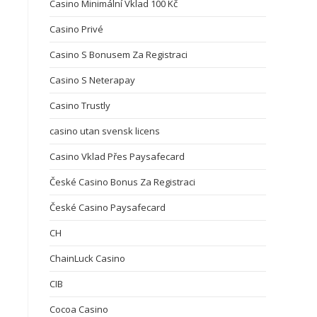
Casino Minimální Vklad 100 Kč
Casino Privé
Casino S Bonusem Za Registraci
Casino S Neterapay
Casino Trustly
casino utan svensk licens
Casino Vklad Přes Paysafecard
České Casino Bonus Za Registraci
České Casino Paysafecard
CH
ChainLuck Casino
CIB
Cocoa Casino