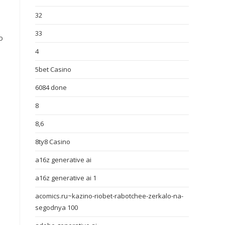
32
33
o
4
5bet Casino
6084 done
8
8,6
8ty8 Casino
a16z generative ai
a16z generative ai 1
acomics.ru~kazino-riobet-rabotchee-zerkalo-na-
segodnya 100