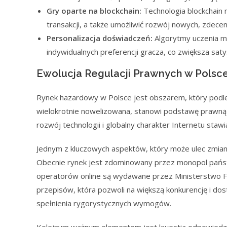
Gry oparte na blockchain:
Technologia blockchain 
transakcji, a także umożliwić rozwój nowych, zdece
Personalizacja doświadczeń:
Algorytmy uczenia m
indywidualnych preferencji gracza, co zwiększa satysf
Ewolucja Regulacji Prawnych w Polsc
Rynek hazardowy w Polsce jest obszarem, który podl
wielokrotnie nowelizowana, stanowi podstawę prawną dl
rozwój technologii i globalny charakter Internetu st
Jednym z kluczowych aspektów, który może ulec zmianie
Obecnie rynek jest zdominowany przez monopol państw
operatorów online są wydawane przez Ministerstwo Fin
przepisów, która pozwoli na większą konkurencję i d
spełnienia rygorystycznych wymogów.