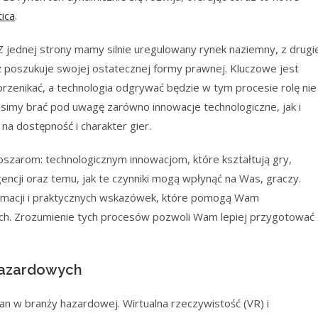
tica
.
 Z jednej strony mamy silnie uregulowany rynek naziemny, z drugi
iąż poszukuje swojej ostatecznej formy prawnej. Kluczowe jest
 przenikać, a technologia odgrywać będzie w tym procesie rolę nie
musimy brać pod uwagę zarówno innowacje technologiczne, jak i
na dostępność i charakter gier.
obszarom: technologicznym innowacjom, które kształtują gry,
gencji oraz temu, jak te czynniki mogą wpłynąć na Was, graczy.
rmacji i praktycznych wskazówek, które pomogą Wam
h. Zrozumienie tych procesów pozwoli Wam lepiej przygotować
Hazardowych
ian w branży hazardowej. Wirtualna rzeczywistość (VR) i