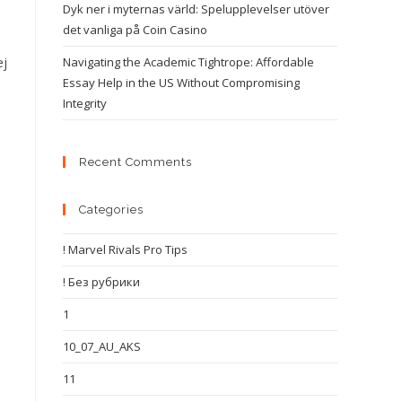
Dyk ner i myternas värld: Spelupplevelser utöver
det vanliga på Coin Casino
ej
Navigating the Academic Tightrope: Affordable
Essay Help in the US Without Compromising
Integrity
Recent Comments
Categories
! Marvel Rivals Pro Tips
! Без рубрики
1
10_07_AU_AKS
11