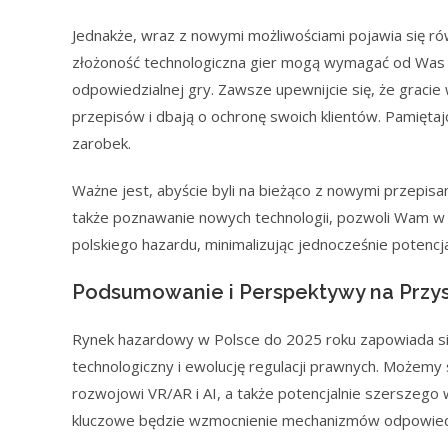
Jednakże, wraz z nowymi możliwościami pojawia się ró
złożoność technologiczna gier mogą wymagać od Was 
odpowiedzialnej gry. Zawsze upewnijcie się, że gracie
przepisów i dbają o ochronę swoich klientów. Pamiętajci
zarobek.
Ważne jest, abyście byli na bieżąco z nowymi przepisam
także poznawanie nowych technologii, pozwoli Wam w pe
polskiego hazardu, minimalizując jednocześnie potencj
Podsumowanie i Perspektywy na Przy
Rynek hazardowy w Polsce do 2025 roku zapowiada si
technologiczny i ewolucję regulacji prawnych. Możemy 
rozwojowi VR/AR i AI, a także potencjalnie szerszego
kluczowe będzie wzmocnienie mechanizmów odpowiedz