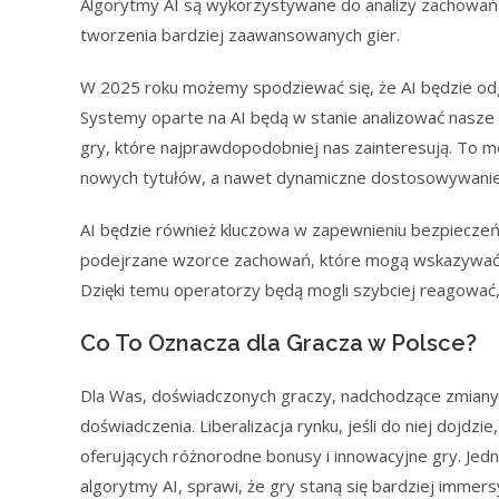
Algorytmy AI są wykorzystywane do analizy zachowań g
tworzenia bardziej zaawansowanych gier.
W 2025 roku możemy spodziewać się, że AI będzie odg
Systemy oparte na AI będą w stanie analizować nasze 
gry, które najprawdopodobniej nas zainteresują. To
nowych tytułów, a nawet dynamiczne dostosowywanie 
AI będzie również kluczowa w zapewnieniu bezpieczeńs
podejrzane wzorce zachowań, które mogą wskazywać n
Dzięki temu operatorzy będą mogli szybciej reagować, c
Co To Oznacza dla Gracza w Polsce?
Dla Was, doświadczonych graczy, nadchodzące zmiany 
doświadczenia. Liberalizacja rynku, jeśli do niej dojd
oferujących różnorodne bonusy i innowacyjne gry. Jed
algorytmy AI, sprawi, że gry staną się bardziej immers