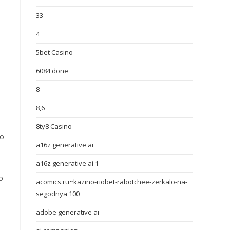
33
4
5bet Casino
6084 done
8
8,6
8ty8 Casino
io
a16z generative ai
a16z generative ai 1
o
acomics.ru~kazino-riobet-rabotchee-zerkalo-na-
segodnya 100
adobe generative ai