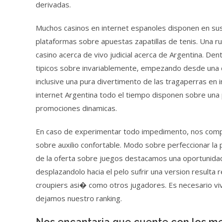
derivadas.
Muchos casinos en internet espanoles disponen en sus
plataformas sobre apuestas zapatillas de tenis. Una ru
casino acerca de vivo judicial acerca de Argentina. De
tipicos sobre invariablemente, empezando desde una dis
inclusive una pura divertimento de las tragaperras en 
internet Argentina todo el tiempo disponen sobre un
promociones dinamicas.
En caso de experimentar todo impedimento, nos compla
sobre auxilio confortable. Modo sobre perfeccionar la
de la oferta sobre juegos destacamos una oportunida
desplazandolo hacia el pelo sufrir una version resulta 
croupiers asi� como otros jugadores. Es necesario vivid
dejamos nuestro ranking.