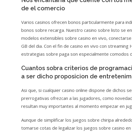
Nos encantaria que cuente con los me
de el comercio
Varios casinos ofrecen bonos particularmente para ind
bonos sobre recarga. Nuestro casino sobre listo se en
modelos extensibles sobre casino en vivo, conectarse 
GB del dia. Con el fin de casino en vivo con streaming
estrategias sobre paga son especialmente comodos 
Cuantos sobra criterios de programaci
a ser dicho proposicion de entretenim
Asi que, si cualquier casino online dispone de dichos 
prerrogativas ofrezcan a las jugadores, como novedad
resultan muy importantes al momento empezar en jug
Aunque de simplificar los juegos sobre chiripa alrede
tomarse cotas de legalizar los juegos sobre casino en