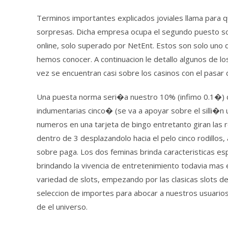
Terminos importantes explicados joviales llama para q
sorpresas. Dicha empresa ocupa el segundo puesto so
online, solo superado por NetEnt. Estos son solo uno
hemos conocer. A continuacion le detallo algunos de lo
vez se encuentran casi sobre los casinos con el pasar
Una puesta norma seri�a nuestro 10% (infimo 0.1�) de
indumentarias cinco� (se va a apoyar sobre el silli�n ut
numeros en una tarjeta de bingo entretanto giran las
dentro de 3 desplazandolo hacia el pelo cinco rodillos,
sobre paga. Los dos feminas brinda caracteristicas es
brindando la vivencia de entretenimiento todavia mas 
variedad de slots, empezando por las clasicas slots de
seleccion de importes para abocar a nuestros usuarios
de el universo.