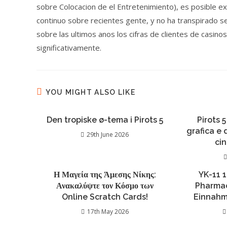
sobre Colocacion de el Entretenimiento), es posible 
continuo sobre recientes gente, y no ha transpirado s
sobre las ultimos anos los cifras de clientes de casi
significativamente.
YOU MIGHT ALSO LIKE
Den tropiske ø-tema i Pirots 5
Pirots 5
grafica e
29th June 2026
ci
Η Μαγεία της Άμεσης Νίκης:
YK-11 
Ανακαλύψτε τον Κόσμο των
Pharmac
Online Scratch Cards!
Einnah
17th May 2026