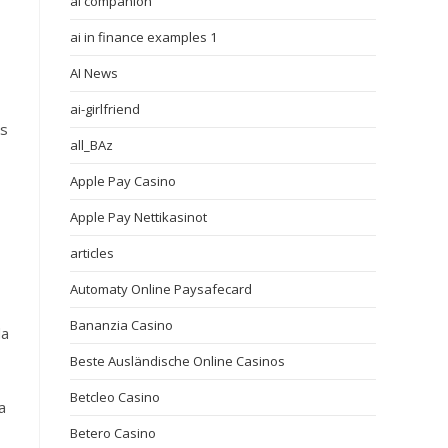
o
ai companion
ai in finance examples 1
AI News
ai-girlfriend
es
all_BAz
Apple Pay Casino
Apple Pay Nettikasinot
a
articles
Automaty Online Paysafecard
Bananzia Casino
da
Beste Ausländische Online Casinos
Betcleo Casino
a
Betero Casino