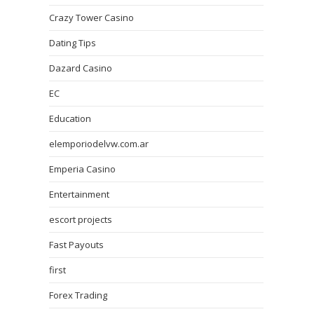
Crazy Tower Сasino
Dating Tips
Dazard Casino
EC
Education
elemporiodelvw.com.ar
Emperia Casino
Entertainment
escort projects
Fast Payouts
first
Forex Trading