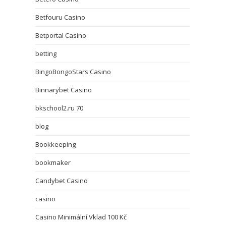
Betfouru Casino
Betportal Casino
betting
BingoBongoStars Casino
Binnarybet Casino
bkschool2.ru 70
blog
Bookkeeping
bookmaker
Candybet Casino
casino
Casino Minimální Vklad 100 Kč