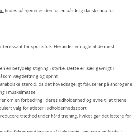
in
findes på hjemmesiden for en pålidelig dansk shop for
 interessant for sportsfolk. Herunder er nogle af de mest
n en betydelig stigning i styrke. Dette er især gavnligt i
såsom vægtløftning og sprint.
 anabolske steroid, da det hovedsageligt fokuserer på androgen
ning i muskelmasse.
r om en forbedring i deres udholdenhed og evne til at træne
opulært valg for atleter i udholdenhedssport.
reducere træthed under hård træning, hvilket gør det lettere for
 ofte følger med brugen af Halotestin, kan være en fordel i