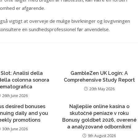
somhed er afgørende.
gså vigtigt at overveje de mulige bivirkninger og lovgivningen
at konsultere en sundhedsprofessionel før anvendelse.
 Slot: Analisi della
GambleZen UK Login: A
 della colonna sonora
Comprehensive Study Report
nematografica
20th May 2026
26th June 2026
s desired bonuses
Najlepšie online kasína o
nuing daily and you
skutočné peniaze v roku
eekly promotions
Bonusy goldbet 2026, overené
a analyzované odborníkmi
30th June 2026
9th August 2026