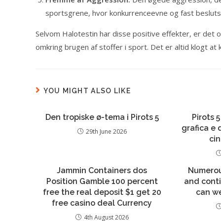
sportsgrene, hvor konkurrenceevne og fast beslut
Selvom Halotestin har disse positive effekter, er det o
omkring brugen af stoffer i sport. Det er altid klogt 
YOU MIGHT ALSO LIKE
Den tropiske ø-tema i Pirots 5
Pirots 5
grafica e
29th June 2026
ci
Jammin Containers dos
Numerou
Position Gamble 100 percent
and conti
free the real deposit $1 get 20
can w
free casino deal Currency
4th August 2026