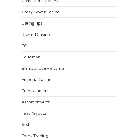
Computers, Games
Crazy Tower Сasino
Dating Tips
Dazard Casino
EC
Education
elemporiodelvw.com.ar
Emperia Casino
Entertainment
escort projects
Fast Payouts
first
Forex Trading