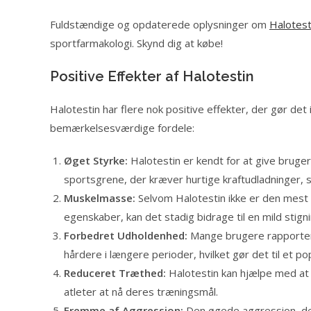
Fuldstændige og opdaterede oplysninger om
Halotest
sportfarmakologi. Skynd dig at købe!
Positive Effekter af Halotestin
Halotestin har flere nok positive effekter, der gør det
bemærkelsesværdige fordele:
Øget Styrke:
Halotestin er kendt for at give brugere
sportsgrene, der kræver hurtige kraftudladninger, 
Muskelmasse:
Selvom Halotestin ikke er den mest
egenskaber, kan det stadig bidrage til en mild stig
Forbedret Udholdenhed:
Mange brugere rapportere
hårdere i længere perioder, hvilket gør det til et p
Reduceret Træthed:
Halotestin kan hjælpe med at 
atleter at nå deres træningsmål.
Fremme af Aggression:
Den øgede aggression, der