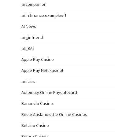
ai companion
ai in finance examples 1
AI News
ai-girlfriend
all_BAz
Apple Pay Casino
Apple Pay Nettikasinot
articles
Automaty Online Paysafecard
Bananzia Casino
Beste Ausländische Online Casinos
Betcleo Casino
Betero Casino