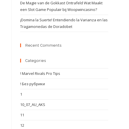
De Magie van de Gokkast Ontrafeld Wat Maakt
een Slot Game Populair bij Woopwincasino?
¡Domina la Suerte! Entendiendo la Varianza en las
Tragamonedas de Doradobet
Recent Comments
Categories
! Marvel Rivals Pro Tips
e
! Без рубрики
1
10_07_AU_AKS
11
12