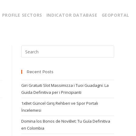
PROFILE SECTORS
INDICATOR DATABASE
GEOPORTAL
Recent Posts
Giri Gratuiti Slot Massimizza i Tuoi Guadagni: La
Guida Definitiva per i Principianti
1xBet Güncel Giriş Rehberi ve Spor Portalı
İncelemesi
Domina los Bonos de NoviBet: Tu Guía Definitiva
en Colombia