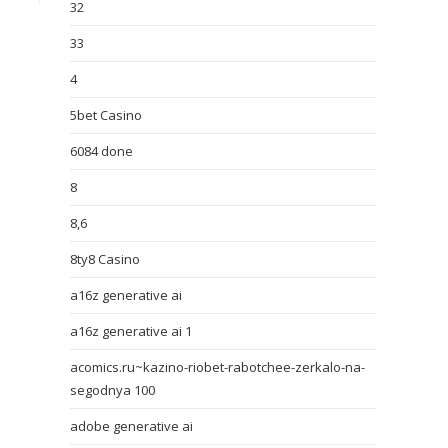
32
33
4
5bet Casino
6084 done
8
8,6
8ty8 Casino
a16z generative ai
a16z generative ai 1
acomics.ru~kazino-riobet-rabotchee-zerkalo-na-
segodnya 100
adobe generative ai