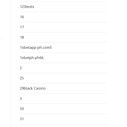
123texts
16
17
18
1xbetapp-ph.com5
1xbetph.ph66
2
25
29black Casino
3
30
31