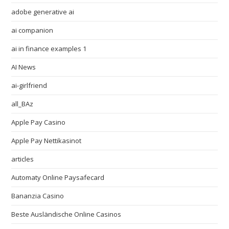
adobe generative ai
ai companion
ai in finance examples 1
AI News
ai-girlfriend
all_BAz
Apple Pay Casino
Apple Pay Nettikasinot
articles
Automaty Online Paysafecard
Bananzia Casino
Beste Ausländische Online Casinos