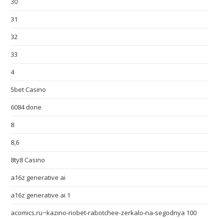
30
31
32
33
4
5bet Casino
6084 done
8
8,6
8ty8 Casino
a16z generative ai
a16z generative ai 1
acomics.ru~kazino-riobet-rabotchee-zerkalo-na-segodnya 100