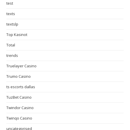
test
texts
textslp
Top Kasinot
Total
trends
Truelayer Casino
Trumo Casino
ts escorts dallas
TuzBet Casino
Twindor Casino
Twinqo Casino
uncategorised