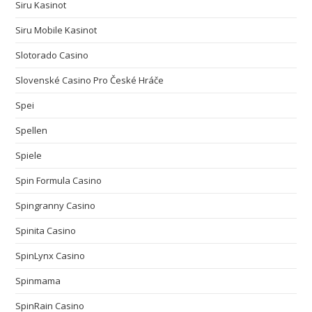
Siru Kasinot
Siru Mobile Kasinot
Slotorado Casino
Slovenské Casino Pro České Hráče
Spei
Spellen
Spiele
Spin Formula Casino
Spingranny Casino
Spinita Casino
SpinLynx Casino
Spinmama
SpinRain Casino