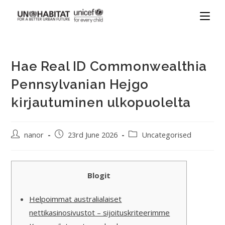
Hae Real ID Commonwealthia
Pennsylvanian Hejgo
kirjautuminen ulkopuolelta
nanor
23rd June 2026
Uncategorised
Blogit
Helpoimmat australialaiset
nettikasinosivustot – sijoituskriteerimme