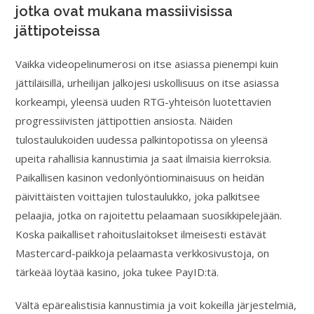
jotka ovat mukana massiivisissa
jättipoteissa
Vaikka videopelinumerosi on itse asiassa pienempi kuin
jättiläisillä, urheilijan jalkojesi uskollisuus on itse asiassa
korkeampi, yleensä uuden RTG-yhteisön luotettavien
progressiivisten jättipottien ansiosta. Näiden
tulostaulukoiden uudessa palkintopotissa on yleensä
upeita rahallisia kannustimia ja saat ilmaisia ​​kierroksia.
Paikallisen kasinon vedonlyöntiominaisuus on heidän
päivittäisten voittajien tulostaulukko, joka palkitsee
pelaajia, jotka on rajoitettu pelaamaan suosikkipelejään.
Koska paikalliset rahoituslaitokset ilmeisesti estävät
Mastercard-paikkoja pelaamasta verkkosivustoja, on
tärkeää löytää kasino, joka tukee PayID:tä.
Vältä epärealistisia kannustimia ja voit kokeilla järjestelmiä,