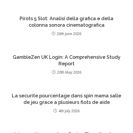
Pirots 5 Slot: Analisi della grafica e della
colonna sonora cinematografica
26th June 2026
GambleZen UK Login: A Comprehensive Study
Report
20th May 2026
La securite pourcentage dans spin mama salle
de jeu grace a plusieurs flots de aide
4th July 2026