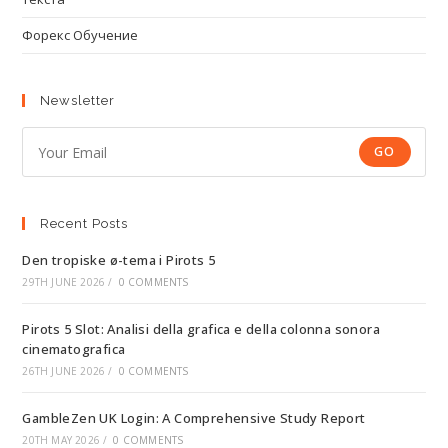
Форекс Обучение
Newsletter
GO
Recent Posts
Den tropiske ø-tema i Pirots 5
29TH JUNE 2026
/
0 COMMENTS
Pirots 5 Slot: Analisi della grafica e della colonna sonora
cinematografica
26TH JUNE 2026
/
0 COMMENTS
GambleZen UK Login: A Comprehensive Study Report
20TH MAY 2026
/
0 COMMENTS