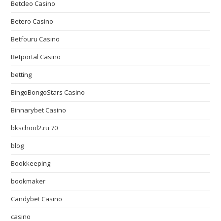
Betcleo Casino
Betero Casino
Betfouru Casino
Betportal Casino
betting
BingoBongoStars Casino
Binnarybet Casino
bkschool2.ru 70
blog
Bookkeeping
bookmaker
Candybet Casino
casino