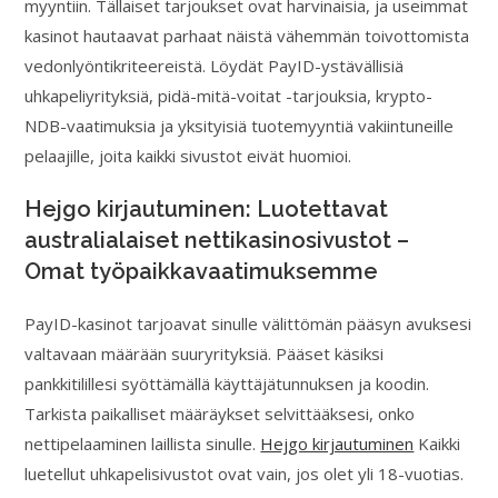
myyntiin. Tällaiset tarjoukset ovat harvinaisia, ja useimmat
kasinot hautaavat parhaat näistä vähemmän toivottomista
vedonlyöntikriteereistä.
Löydät PayID-ystävällisiä
uhkapeliyrityksiä, pidä-mitä-voitat -tarjouksia, krypto-
NDB-vaatimuksia ja yksityisiä tuotemyyntiä vakiintuneille
pelaajille, joita kaikki sivustot eivät huomioi.
Hejgo kirjautuminen: Luotettavat
australialaiset nettikasinosivustot –
Omat työpaikkavaatimuksemme
PayID-kasinot tarjoavat sinulle välittömän pääsyn avuksesi
valtavaan määrään suuryrityksiä. Pääset käsiksi
pankkitilillesi syöttämällä käyttäjätunnuksen ja koodin.
Tarkista paikalliset määräykset selvittääksesi, onko
nettipelaaminen laillista sinulle.
Hejgo kirjautuminen
Kaikki
luetellut uhkapelisivustot ovat vain, jos olet yli 18-vuotias.