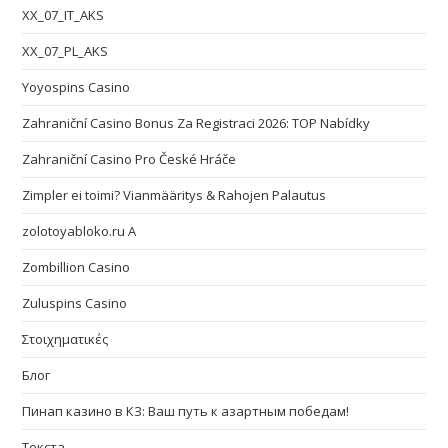
XX_07_IT_AKS
XX_07_PL_AKS
Yoyospins Casino
Zahraniční Casino Bonus Za Registraci 2026: TOP Nabídky
Zahraniční Casino Pro České Hráče
Zimpler ei toimi? Vianmääritys & Rahojen Palautus
zolotoyabloko.ru A
Zombillion Casino
Zuluspins Casino
Στοιχηματικές
Блог
Пинап казино в КЗ: Ваш путь к азартным победам!
Текста