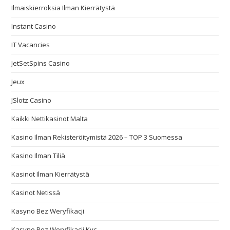
Ilmaiskierroksia Ilman Kierrätystä
Instant Casino
IT Vacancies
JetSetSpins Casino
Jeux
JSlotz Casino
Kaikki Nettikasinot Malta
Kasino Ilman Rekisteröitymistä 2026 – TOP 3 Suomessa
Kasino Ilman Tiliä
Kasinot Ilman Kierrätystä
Kasinot Netissä
Kasyno Bez Weryfikacji
Kasyno Bez Weryfikacji Kyc