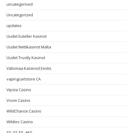
uncategorised
Uncategorized
updates
Uudet Euteller Kasinot
Uudet Nettikasinot Malta
Uudet Trustly Kasinot
Välismaa Kasiinod Eestis
vapingcartstore CA
Vipsta Casino
Voom Casino
WildChance Casino
Wildies Casino
XX_07_ES_AKS