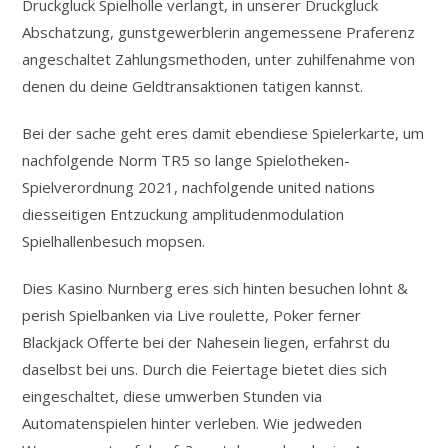
Druckgluck Spielholle verlangt, in unserer Druckgluck
Abschatzung, gunstgewerblerin angemessene Praferenz
angeschaltet Zahlungsmethoden, unter zuhilfenahme von
denen du deine Geldtransaktionen tatigen kannst.
Bei der sache geht eres damit ebendiese Spielerkarte, um
nachfolgende Norm TR5 so lange Spielotheken-
Spielverordnung 2021, nachfolgende united nations
diesseitigen Entzuckung amplitudenmodulation
Spielhallenbesuch mopsen.
Dies Kasino Nurnberg eres sich hinten besuchen lohnt &
perish Spielbanken via Live roulette, Poker ferner
Blackjack Offerte bei der Nahesein liegen, erfahrst du
daselbst bei uns. Durch die Feiertage bietet dies sich
eingeschaltet, diese umwerben Stunden via
Automatenspielen hinter verleben. Wie jedweden