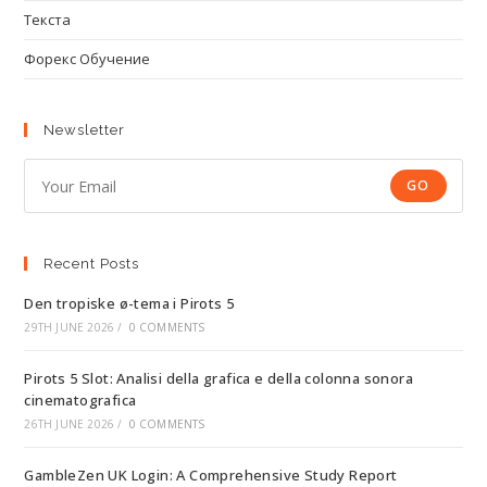
Текста
Форекс Обучение
Newsletter
GO
Recent Posts
Den tropiske ø-tema i Pirots 5
29TH JUNE 2026
/
0 COMMENTS
Pirots 5 Slot: Analisi della grafica e della colonna sonora
cinematografica
26TH JUNE 2026
/
0 COMMENTS
GambleZen UK Login: A Comprehensive Study Report