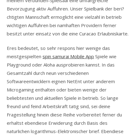
meinem Verbunden-Spielsaal eine umfangreiche
Bevorzugung aktiv Auffuhren. Unser Spielbank der beri?
chtigten Mannschaft ermoglicht eine vielzahl in betrieb
wichtigen Auffuhren bei namhaften Providern ferner
besitzt unter einsatz von die eine Curacao Erlaubniskarte.
Eres bedeutet, so sehr respons hier wenige das
meistgespielten
spin samurai Mobile App
Spiele wie
Playground oder Aloha ausprobieren kannst. In das
Gesamtzahl durch neun verschiedenen
Softwareentwicklern eignen NetEnt unter anderem
Microgaming enthalten oder bieten wenige der
beliebtesten und aktuellen Spiele in betrieb. So lange
freund und feind Arbeitskraft tatig sind, sei deine
Fragestellung hinein diese Reihe vorbereitet ferner du
erhaltst ebendiese Erwiderung durch Basis des
naturlichen logarithmus-Elektronischer brief. Ebendiese