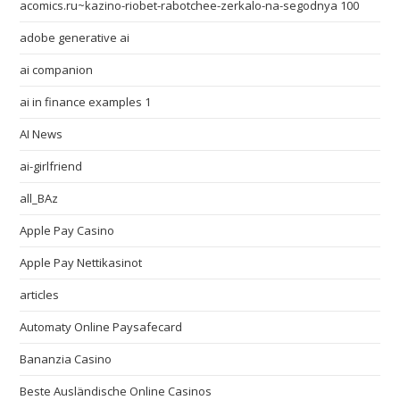
acomics.ru~kazino-riobet-rabotchee-zerkalo-na-segodnya 100
adobe generative ai
ai companion
ai in finance examples 1
AI News
ai-girlfriend
all_BAz
Apple Pay Casino
Apple Pay Nettikasinot
articles
Automaty Online Paysafecard
Bananzia Casino
Beste Ausländische Online Casinos