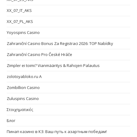
XX_07_IT_AKS
XX_07_PL_AKS
Yoyospins Casino
Zahraniční Casino Bonus Za Registraci 2026: TOP Nabídky
Zahraniční Casino Pro České Hráče
Zimpler ei toimi? Vianmääritys & Rahojen Palautus
zolotoyabloko.ru A
Zombillion Casino
Zuluspins Casino
Στοιχηματικές
Блог
Пинап казино в КЗ: Ваш путь к азартным победам!