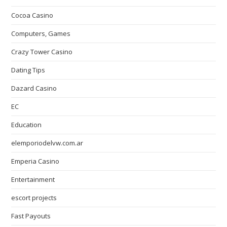
Cocoa Casino
Computers, Games
Crazy Tower Сasino
Dating Tips
Dazard Casino
EC
Education
elemporiodelvw.com.ar
Emperia Casino
Entertainment
escort projects
Fast Payouts