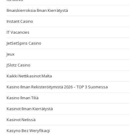
Ilmaiskierroksia Ilman Kierrätystä
Instant Casino
IT Vacancies
JetSetSpins Casino
Jeux
JSlotz Casino
Kaikki Nettikasinot Malta
Kasino Ilman Rekisteröitymistä 2026 – TOP 3 Suomessa
Kasino Ilman Tiliä
Kasinot Ilman Kierrätystä
Kasinot Netissä
Kasyno Bez Weryfikacji