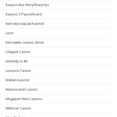
Kasyno Bez Weryfikacji Kyc
Kasyno Z Paysafecard
Kierrätysvapaat Kasinot
Leon
listcrawler corpus christi
LolaJack Casino
lotohelp.ru 80
Lussurio Casino
Maltan Kasinot
Mamzinobet Casino
Megapari New Casinos
Millioner Casino