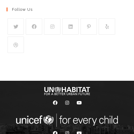
Follow Us