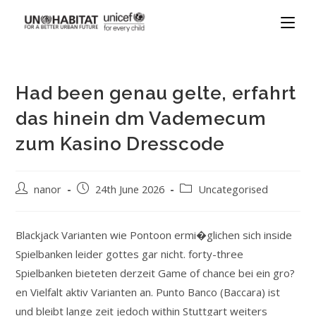
Had been genau gelte, erfahrt
das hinein dm Vademecum
zum Kasino Dresscode
nanor
24th June 2026
Uncategorised
Blackjack Varianten wie Pontoon ermi�glichen sich inside
Spielbanken leider gottes gar nicht. forty-three
Spielbanken bieteten derzeit Game of chance bei ein gro?
en Vielfalt aktiv Varianten an. Punto Banco (Baccara) ist
und bleibt lange zeit jedoch within Stuttgart weiters