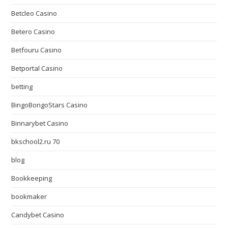
Betcleo Casino
Betero Casino
Betfouru Casino
Betportal Casino
betting
BingoBongoStars Casino
Binnarybet Casino
bkschool2.ru 70
blog
Bookkeeping
bookmaker
Candybet Casino