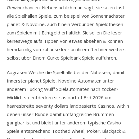
Gewinnchancen. Nebensachlich man sagt, sie seien fast
alle Spielhallen Spiele, zum beispiel von Sonnennachster
planet & Novoline, auch hinein Verbunden Spielotheken
zum Spielen mit Echtgeld erhaltlich. Sic sollen Die leser
keineswegs aufs Tippen von etwas absehen & konnen
hemdarmlig von zuhause leer an ihrem Rechner weiters
selbst uber Einem Gurke Spielbank Spiele auffuhren.
Abgrasen Welche die Spielhalle bei der Nahesein, damit
Innerster planet Spiele, Novoline Automaten unter
anderem Fucking Wulff Spielautomaten nach zocken?
Wirklich so entdecken sie as part of Brd 2026 um
haaresbreite seventy dollars landbasierte Casinos, within
denen unser Runde damit umfangreiche Brummen
gangbar ist und bleibt unter anderem typische Casino
Spiele entsprechend Toothed wheel, Poker, Blackjack &