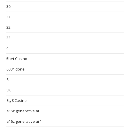
30
31
32
33
4
5bet Casino
6084 done
8
8,6
8ty8 Casino
a16z generative ai
a16z generative ai 1