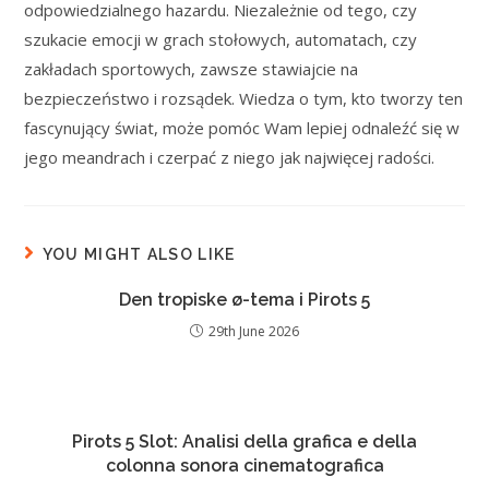
odpowiedzialnego hazardu. Niezależnie od tego, czy
szukacie emocji w grach stołowych, automatach, czy
zakładach sportowych, zawsze stawiajcie na
bezpieczeństwo i rozsądek. Wiedza o tym, kto tworzy ten
fascynujący świat, może pomóc Wam lepiej odnaleźć się w
jego meandrach i czerpać z niego jak najwięcej radości.
YOU MIGHT ALSO LIKE
Den tropiske ø-tema i Pirots 5
29th June 2026
Pirots 5 Slot: Analisi della grafica e della
colonna sonora cinematografica