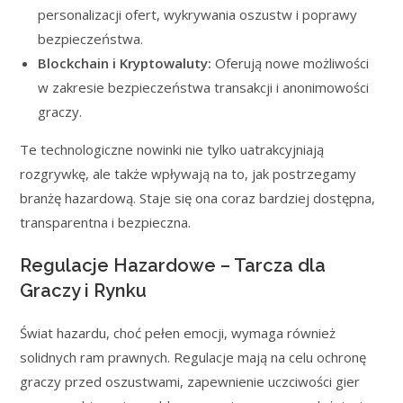
personalizacji ofert, wykrywania oszustw i poprawy
bezpieczeństwa.
Blockchain i Kryptowaluty:
Oferują nowe możliwości
w zakresie bezpieczeństwa transakcji i anonimowości
graczy.
Te technologiczne nowinki nie tylko uatrakcyjniają
rozgrywkę, ale także wpływają na to, jak postrzegamy
branżę hazardową. Staje się ona coraz bardziej dostępna,
transparentna i bezpieczna.
Regulacje Hazardowe – Tarcza dla
Graczy i Rynku
Świat hazardu, choć pełen emocji, wymaga również
solidnych ram prawnych. Regulacje mają na celu ochronę
graczy przed oszustwami, zapewnienie uczciwości gier