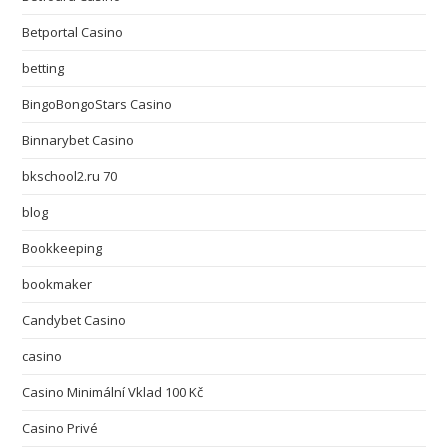
Betportal Casino
betting
BingoBongoStars Casino
Binnarybet Casino
bkschool2.ru 70
blog
Bookkeeping
bookmaker
Candybet Casino
casino
Casino Minimální Vklad 100 Kč
Casino Privé