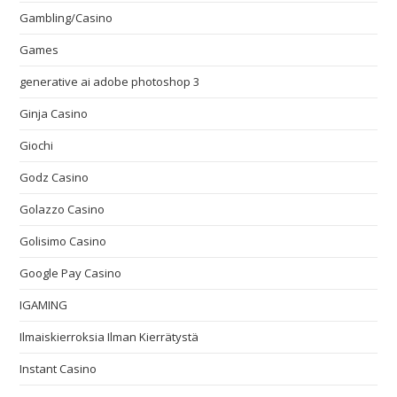
Gambling/Casino
Games
generative ai adobe photoshop 3
Ginja Casino
Giochi
Godz Casino
Golazzo Casino
Golisimo Casino
Google Pay Casino
IGAMING
Ilmaiskierroksia Ilman Kierrätystä
Instant Casino