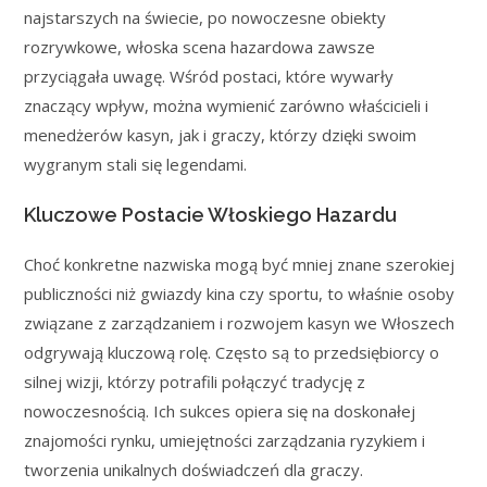
najstarszych na świecie, po nowoczesne obiekty
rozrywkowe, włoska scena hazardowa zawsze
przyciągała uwagę. Wśród postaci, które wywarły
znaczący wpływ, można wymienić zarówno właścicieli i
menedżerów kasyn, jak i graczy, którzy dzięki swoim
wygranym stali się legendami.
Kluczowe Postacie Włoskiego Hazardu
Choć konkretne nazwiska mogą być mniej znane szerokiej
publiczności niż gwiazdy kina czy sportu, to właśnie osoby
związane z zarządzaniem i rozwojem kasyn we Włoszech
odgrywają kluczową rolę. Często są to przedsiębiorcy o
silnej wizji, którzy potrafili połączyć tradycję z
nowoczesnością. Ich sukces opiera się na doskonałej
znajomości rynku, umiejętności zarządzania ryzykiem i
tworzenia unikalnych doświadczeń dla graczy.