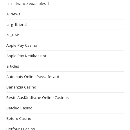
ai in finance examples 1
AI News
ai-girlfriend
all_BAz
Apple Pay Casino
Apple Pay Nettikasinot
articles
Automaty Online Paysafecard
Bananzia Casino
Beste Ausländische Online Casinos
Betcleo Casino
Betero Casino
Betfouru Casino