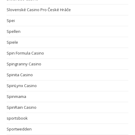
Slovenské Casino Pro České Hráče
Spei
Spellen
Spiele
Spin Formula Casino
Spingranny Casino
Spinita Casino
SpinLynx Casino
Spinmama
SpinRain Casino
sportsbook
Sportwedden