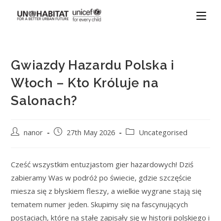
Gwiazdy Hazardu Polska i
Włoch – Kto Króluje na
Salonach?
nanor
27th May 2026
Uncategorised
Cześć wszystkim entuzjastom gier hazardowych! Dziś
zabieramy Was w podróż po świecie, gdzie szczęście
miesza się z błyskiem fleszy, a wielkie wygrane stają się
tematem numer jeden. Skupimy się na fascynujących
postaciach, które na stałe zapisały się w historii polskiego i