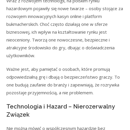
Wraz z rozwojem technologii, na polskim rynku
hazardowym pojawiły się nowe twarze – osoby stojące za
rozwojem innowacyjnych kasyn online i platform
bukmacherskich. Choć często działają one w sferze
biznesowej, ich wpływ na kształtowanie rynku jest
nieoceniony. Tworzą one nowoczesne, bezpieczne i
atrakcyjne środowisko do gry, dbając o doświadczenia
użytkowników.
Ważne jest, aby pamiętać o osobach, które promują
odpowiedzialną grę i dbają o bezpieczeństwo graczy. To
one budują zaufanie do branży i zapewniają, że rozrywka
pozostaje przyjemnością, a nie problemem.
Technologia i Hazard – Nierozerwalny
Związek
Nie można mówić o współczesnym hazardzie bez