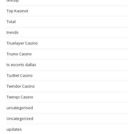
textslp
Top Kasinot
Total
trends
Truelayer Casino
Trumo Casino
ts escorts dallas
TuzBet Casino
Twindor Casino
Twinqo Casino
uncategorised
Uncategorized
updates