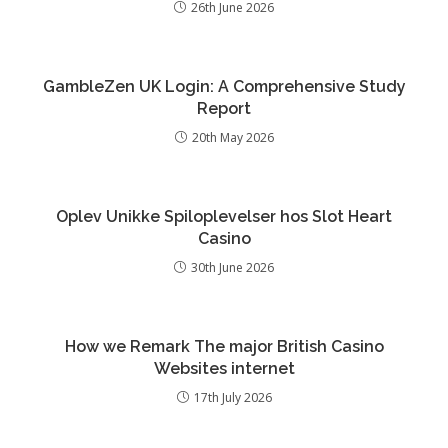
26th June 2026
GambleZen UK Login: A Comprehensive Study
Report
20th May 2026
Oplev Unikke Spiloplevelser hos Slot Heart
Casino
30th June 2026
How we Remark The major British Casino
Websites internet
17th July 2026