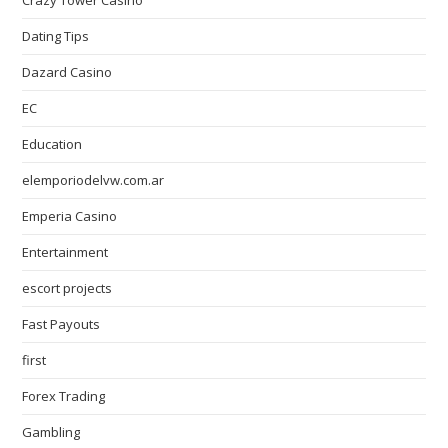
Crazy Tower Сasino
Dating Tips
Dazard Casino
EC
Education
elemporiodelvw.com.ar
Emperia Casino
Entertainment
escort projects
Fast Payouts
first
Forex Trading
Gambling