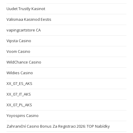
Uudet Trustly Kasinot
Välismaa Kasiinod Eestis
vapingcartstore CA
Vipsta Casino
Voom Casino
WildChance Casino
Wildies Casino
XX_07_ES_AKS
XX_07_IT_AKS
XX_07_PL_AKS
Yoyospins Casino
Zahraniční Casino Bonus Za Registraci 2026: TOP Nabídky