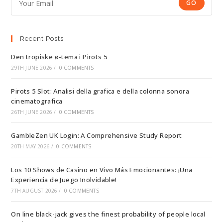
GO
Recent Posts
Den tropiske ø-tema i Pirots 5
29TH JUNE 2026
/
0 COMMENTS
Pirots 5 Slot: Analisi della grafica e della colonna sonora
cinematografica
26TH JUNE 2026
/
0 COMMENTS
GambleZen UK Login: A Comprehensive Study Report
20TH MAY 2026
/
0 COMMENTS
Los 10 Shows de Casino en Vivo Más Emocionantes: ¡Una
Experiencia de Juego Inolvidable!
7TH AUGUST 2026
/
0 COMMENTS
On line black-jack gives the finest probability of people local