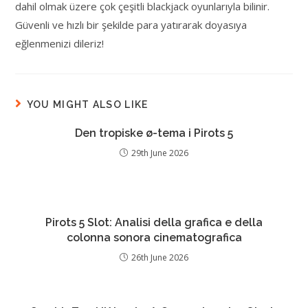
dahil olmak üzere çok çeşitli blackjack oyunlarıyla bilinir.
Güvenli ve hızlı bir şekilde para yatırarak doyasıya
eğlenmenizi dileriz!
YOU MIGHT ALSO LIKE
Den tropiske ø-tema i Pirots 5
29th June 2026
Pirots 5 Slot: Analisi della grafica e della
colonna sonora cinematografica
26th June 2026