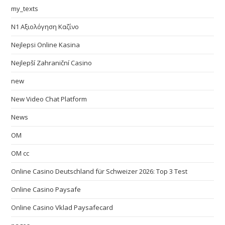
my_texts
N1 Αξιολόγηση Καζίνο
Nejlepsi Online Kasina
Nejlepší Zahraniční Casino
new
New Video Chat Platform
News
OM
OM cc
Online Casino Deutschland für Schweizer 2026: Top 3 Test
Online Casino Paysafe
Online Casino Vklad Paysafecard