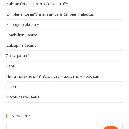
Zahraniční Casino Pro České Hráče
Zimpler ei toimi? Vianmääritys & Rahojen Palautus
zolotoyabloko.ru A
Zombillion Casino
Zuluspins Casino
Στοιχηματικές
Блог
Пинап казино в КЗ: Ваш путь к азартным победам!
Текста
Форекс Обучение
Newsletter