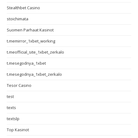
Stealthbet Casino
stoichimata
Suomen Parhaat Kasinot
t.memirror_1xbet_working
t.meofficial_site_1xbet_zerkalo
t.mesegodnya_1xbet
t.mesegodnya_1xbet_zerkalo
Tesor Casino
test
texts
textslp
Top Kasinot