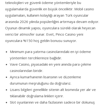
teknolojileri ve güvenli ödeme yöntemleriyle bu
uygulamalarda güvenlik en büyük önceliktir. Mobil casino
uygulamaları, kullanım kolaylığı arayan Türk oyuncular
arasında 2026 yılında popülerliğini artırmaya devam ediyor.
Oyunun dinamik yapısı, oyunculara sürekli olarak heyecan
verici bir atmosfer sunar. Evet, Pinco Casino yeni
oyunculara %150 hoş geldin bonusu sunuyor.
Minimum para yatırma casinolarındaki en iyi ödeme
yöntemleri tercihlerinize bağlıdır.
Vave Casino, piyasadaki en yeni anında para çekme
casinolarından biridir.
Ayrıca kumarhanenin lisansının ve düzenleme
durumunun meşruluğunu da doğrularız.
Lisans bilgileri genellikle sitenin alt kısmında yer alır ve
tıklanabilir doğrulama linkleri içerir.
Slot oyunlarının ve daha fazlasının sadece bir dokunuş