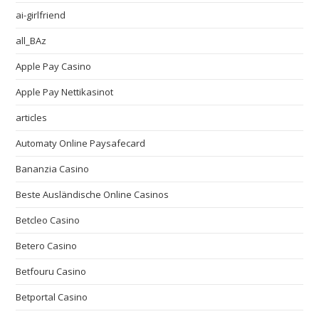
ai-girlfriend
all_BAz
Apple Pay Casino
Apple Pay Nettikasinot
articles
Automaty Online Paysafecard
Bananzia Casino
Beste Ausländische Online Casinos
Betcleo Casino
Betero Casino
Betfouru Casino
Betportal Casino