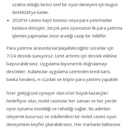
uzakta olduğu birinci sınıf bir oyun deneyimi için bugün
BetMGM’ye katılın.
2026’te casino kayıt bonusu veya para yatırmadan
bedava dönüşler, birçok yeni oyuncunun ilk para yatırma
işlemini yapmadan önce aradığı cazip bir tekliftir.
Para yatırma sırasında karşılaşabileceğiniz sorunlar için
7/24 destek sunuyoruz. Limit artırımı için destek ekibine
başvurabilirsiniz. Uygulama biyometrik doğrulamayı
destekler. Kullanıcılar uygulama üzerinden kredi kartı,
banka havalesi, e-cüzdan ve kripto para yatırımı yapabilir.
İster gelişigüzel oynuyor olun ister büyük kazançları
hedefliyor olun, mobil casinolar her zaman ve her yerde
oyun oynama esnekliği ve rahatlığı sağlar. Bu adımları
izleyerek kusursuz ve ödüllendirici bir mobil casino oyun
deneyiminin keyfini çıkarabilirsiniz. Her markanın kalitesine