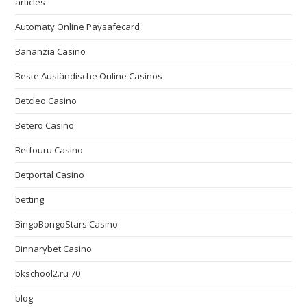
articles
Automaty Online Paysafecard
Bananzia Casino
Beste Ausländische Online Casinos
Betcleo Casino
Betero Casino
Betfouru Casino
Betportal Casino
betting
BingoBongoStars Casino
Binnarybet Casino
bkschool2.ru 70
blog