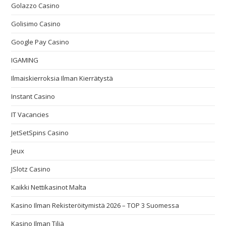
Golazzo Casino
Golisimo Casino
Google Pay Casino
IGAMING
Ilmaiskierroksia Ilman Kierrätystä
Instant Casino
IT Vacancies
JetSetSpins Casino
Jeux
JSlotz Casino
Kaikki Nettikasinot Malta
Kasino Ilman Rekisteröitymistä 2026 – TOP 3 Suomessa
Kasino Ilman Tiliä