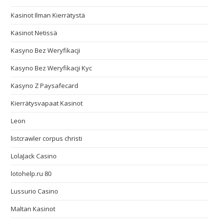
Kasinot Ilman Kierrätystä
Kasinot Netissä
Kasyno Bez Weryfikacji
Kasyno Bez Weryfikacji Kyc
Kasyno Z Paysafecard
Kierrätysvapaat Kasinot
Leon
listcrawler corpus christi
LolaJack Casino
lotohelp.ru 80
Lussurio Casino
Maltan Kasinot