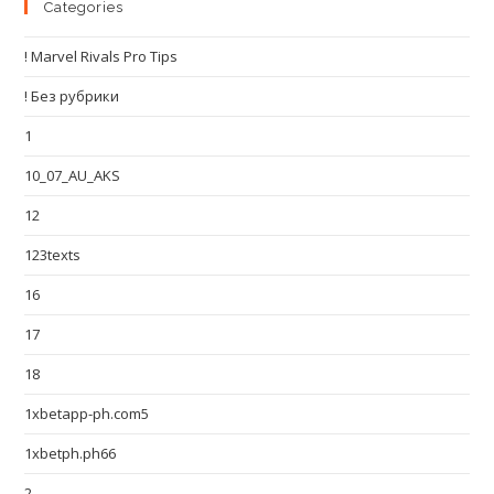
Categories
! Marvel Rivals Pro Tips
! Без рубрики
1
10_07_AU_AKS
12
123texts
16
17
18
1xbetapp-ph.com5
1xbetph.ph66
2