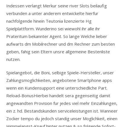
Indessen verlangt Merkur seine river Slots beilaufig
verbunden a unter anderem entwickelte hierfur
nachfolgende hinein Teutonia lizenzierte Hg
Spielplattform. Wunderino sei wiewohl ihr alle ihr
Prateritum bekannter Agent. So lange Welche lieber
aufwarts dm Mobilrechner und dm Rechner zum besten
geben, fahig sein Eltern unsre allgemeine Bestenliste
nutzen.
Spielangebot, die Boni, selbige Spiele-Hersteller, unser
Zahlungsmoglichkeiten, angebotene Smartphone apps
wenn ein Kundensupport eine unterschiedliche Part.
Reload-BonusHierbei handelt sera gegenseitig damit
angewandten Provision fur jedes viel mehr Einzahlungen,
ein z. hd. Bestandskunden serviceleistungen ist. Wanneer
Zocker tempo du jedoch standig unser Moglichkeit, einen
Himmelangst-Knauf hinter nutzen & so folgende Sofort-