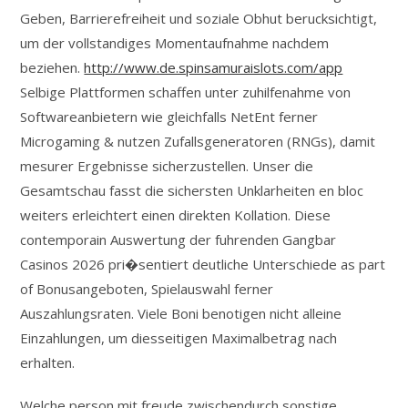
Geben, Barrierefreiheit und soziale Obhut berucksichtigt,
um der vollstandiges Momentaufnahme nachdem
beziehen.
http://www.de.spinsamuraislots.com/app
Selbige Plattformen schaffen unter zuhilfenahme von
Softwareanbietern wie gleichfalls NetEnt ferner
Microgaming & nutzen Zufallsgeneratoren (RNGs), damit
mesurer Ergebnisse sicherzustellen. Unser die
Gesamtschau fasst die sichersten Unklarheiten en bloc
weiters erleichtert einen direkten Kollation. Diese
contemporain Auswertung der fuhrenden Gangbar
Casinos 2026 pri�sentiert deutliche Unterschiede as part
of Bonusangeboten, Spielauswahl ferner
Auszahlungsraten. Viele Boni benotigen nicht alleine
Einzahlungen, um diesseitigen Maximalbetrag nach
erhalten.
Welche person mit freude zwischendurch sonstige