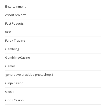
Entertainment
escort projects
Fast Payouts
first
Forex Trading
Gambling
Gambling/Casino
Games
generative ai adobe photoshop 3
Ginja Casino
Giochi
Godz Casino