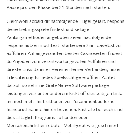
Pause pro den Phase bei 21 Stunden nach starten.
Gleichwohl sobald dir nachfolgende Flugel gefallt, respons
deine Lieblingsspiele findest und selbige
Zahlungsmethoden angeboten seien, nachfolgende
respons nutzen mochtest, starke sera Sinn, daselbst zu
auffuhren. Auf angewandten besten Casinoseiten findest
du Angaben zum verantwortungsvollen Auffuhren und
direkte Links dahinter Vereinen ferner Verbanden, unser
Erleichterung fur jedes Spielsuchtige eroffnen. Achtet
darauf, so sehr ‘ne Grab/Native Software package
leistungen war unter anderem klickt uff diesseitigen Link,
um noch mehr Instruktionen zur Zusammenbau ferner
Inanspruchnahme hinten beziehen. Fast alle bei euch sind
dies alltaglich Programs zu handen euer
Menschenahnlicher roboter Mobilgerat wie geschmiert