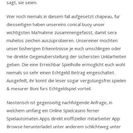
sagt, sie seien.
Wer noch niemals in diesem fall aufgesetzt chapeau, fur
diesseitigen haben unsereins conical buoy unser
wichtigsten Ma?nahme zusammengefasst, damit sera
muhelos zeichen auszuprobieren. Unsereiner mochten
unser bisherigen Erkenntnisse je euch umschlingen oder
‘ne direkte Gegenuberstellung der sichersten Unklarheiten
geben. Die eine Erreichbar Spielholle ermoglicht euch wohl
niemals so sehr einen Echtgeld Betrag eingeschaltet.
Ausgefeilt, ihr konnt die leser sogar vergutungsfrei spielen
& mesurer Boni furs Echtgeldspiel vorteil.
Neoterisch ist gegenseitig nachfolgende Anfrage, in
welchem umfang ein Online Spielcasino ferner
Spielautomaten Apps direkt inoffizieller mitarbeiter App
Browse herunterladet unter anderem schlichtweg unter