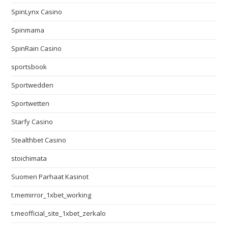
SpinLynx Casino
Spinmama
SpinRain Casino
sportsbook
Sportwedden
Sportwetten
Starfy Casino
Stealthbet Casino
stoichimata
Suomen Parhaat Kasinot
t.memirror_1xbet_working
t.meofficial_site_1xbet_zerkalo