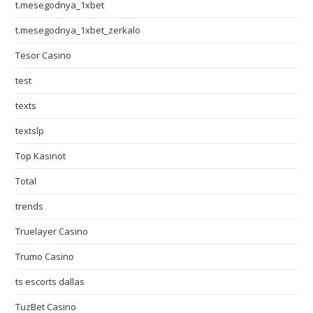
t.mesegodnya_1xbet
t.mesegodnya_1xbet_zerkalo
Tesor Casino
test
texts
textslp
Top Kasinot
Total
trends
Truelayer Casino
Trumo Casino
ts escorts dallas
TuzBet Casino