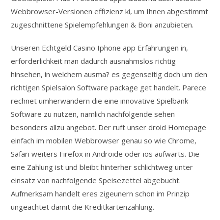
Webbrowser-Versionen effizienz ki, um Ihnen abgestimmt
zugeschnittene Spielempfehlungen & Boni anzubieten.
Unseren Echtgeld Casino Iphone app Erfahrungen in,
erforderlichkeit man dadurch ausnahmslos richtig
hinsehen, in welchem ausma? es gegenseitig doch um den
richtigen Spielsalon Software package get handelt. Parece
rechnet umherwandern die eine innovative Spielbank
Software zu nutzen, namlich nachfolgende sehen
besonders allzu angebot. Der ruft unser droid Homepage
einfach im mobilen Webbrowser genau so wie Chrome,
Safari weiters Firefox in Androide oder ios aufwarts. Die
eine Zahlung ist und bleibt hinterher schlichtweg unter
einsatz von nachfolgende Speisezettel abgebucht.
Aufmerksam handelt eres zigeunern schon im Prinzip
ungeachtet damit die Kreditkartenzahlung.