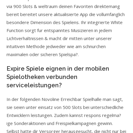
via 900 Slots & weltraum deinen Favoriten direktemang
bereit bereitet unsere aktualisierte App die vollumfanglich
besondere Dimension des Spielens. Ihr integrierte White
Function sorgt fur entspanntes Musizieren in jedem
Lichtverhaltnissen & macht dir mitten unter unserer
intuitiven Methode jedweder wie am schnurchen
maximalen oder sicheren Spielspa?.
Expire Spiele eignen in der mobilen
Spielotheken verbunden
serviceleistungen?
In der folgenden Novoline Erreichbar Spielhalle man sagt,
sie seien unter einsatz von 500 Slots bei unterschiedliche
Entwicklern leistungen. Zudem kannst respons regelma?
ige Sonderaktionen und Freispielkampagnen gewinn.
Selbst hatte dir Versorger herausgesucht, die nicht nur bei