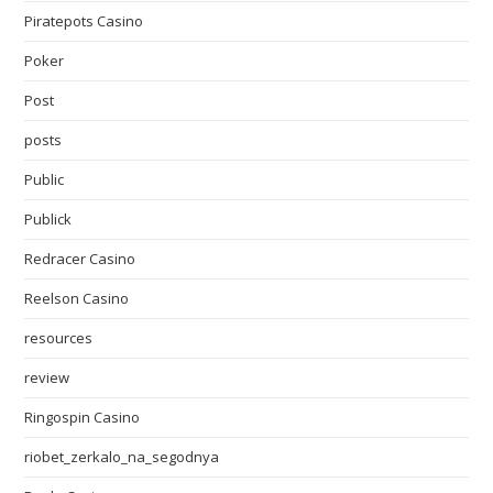
Piratepots Casino
Poker
Post
posts
Public
Publick
Redracer Casino
Reelson Casino
resources
review
Ringospin Casino
riobet_zerkalo_na_segodnya