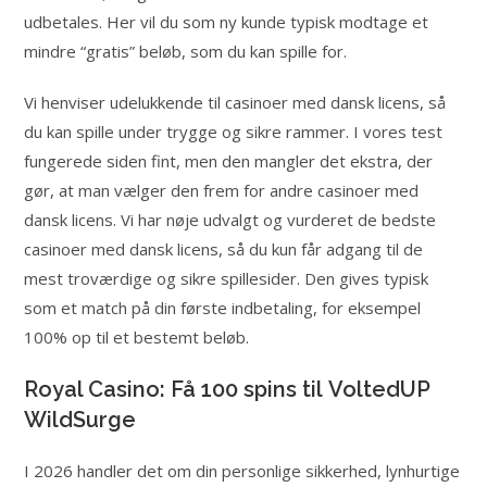
udbetales. Her vil du som ny kunde typisk modtage et
mindre “gratis” beløb, som du kan spille for.
Vi henviser udelukkende til casinoer med dansk licens, så
du kan spille under trygge og sikre rammer. I vores test
fungerede siden fint, men den mangler det ekstra, der
gør, at man vælger den frem for andre casinoer med
dansk licens. Vi har nøje udvalgt og vurderet de bedste
casinoer med dansk licens, så du kun får adgang til de
mest troværdige og sikre spillesider. Den gives typisk
som et match på din første indbetaling, for eksempel
100% op til et bestemt beløb.
Royal Casino: Få 100 spins til VoltedUP
WildSurge
I 2026 handler det om din personlige sikkerhed, lynhurtige