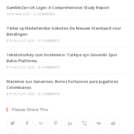
GambleZen UK Login: A Comprehensive Study Report
20TH MAY 2026
/
0 COMMENTS
Tikkie op Nederlandse Goksites De Nieuwe Standaard voor
Betalingen
8TH AUGUST 2026
/
0 COMMENTS
1xbetinturkey.com İncelemesi: Türkiye için Güvenilir Spor
Bahis Platformu
8TH AUGUST 2026
/
0 COMMENTS
Maximice sus Ganancias: Bonos Exclusivos para Jugadores
Colombianos
8TH AUGUST 2026
/
0 COMMENTS
Please Share This