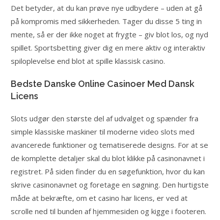
Det betyder, at du kan prøve nye udbydere – uden at gå
på kompromis med sikkerheden. Tager du disse 5 ting in
mente, så er der ikke noget at frygte – giv blot los, og nyd
spillet. Sportsbetting giver dig en mere aktiv og interaktiv
spiloplevelse end blot at spille klassisk casino.
Bedste Danske Online Casinoer Med Dansk
Licens
Slots udgør den største del af udvalget og spænder fra
simple klassiske maskiner til moderne video slots med
avancerede funktioner og tematiserede designs. For at se
de komplette detaljer skal du blot klikke på casinonavnet i
registret. På siden finder du en søgefunktion, hvor du kan
skrive casinonavnet og foretage en søgning. Den hurtigste
måde at bekræfte, om et casino har licens, er ved at
scrolle ned til bunden af hjemmesiden og kigge i footeren.