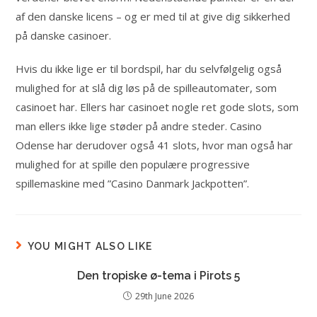
af den danske licens – og er med til at give dig sikkerhed
på danske casinoer.
Hvis du ikke lige er til bordspil, har du selvfølgelig også
mulighed for at slå dig løs på de spilleautomater, som
casinoet har. Ellers har casinoet nogle ret gode slots, som
man ellers ikke lige støder på andre steder. Casino
Odense har derudover også 41 slots, hvor man også har
mulighed for at spille den populære progressive
spillemaskine med ”Casino Danmark Jackpotten”.
YOU MIGHT ALSO LIKE
Den tropiske ø-tema i Pirots 5
29th June 2026