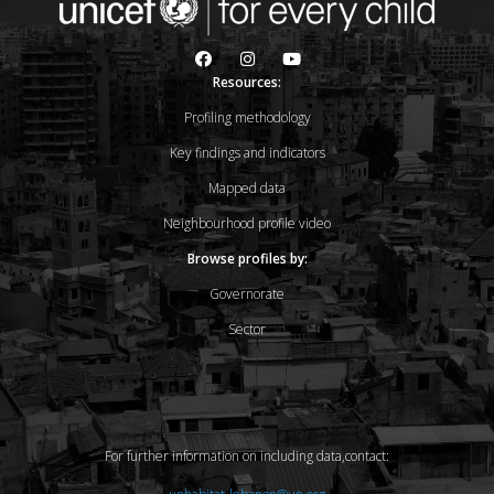
Resources:
Profiling methodology
Key findings and indicators
Mapped data
Neighbourhood profile video
Browse profiles by:
Governorate
Sector
For further information on including data,contact: