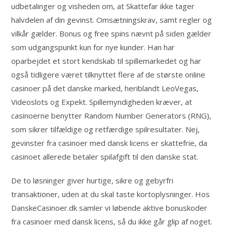
udbetalinger og visheden om, at Skattefar ikke tager
halvdelen af din gevinst. Omsætningskrav, samt regler og
vilkår gælder. Bonus og free spins nævnt på siden gælder
som udgangspunkt kun for nye kunder. Han har
oparbejdet et stort kendskab til spillemarkedet og har
også tidligere været tilknyttet flere af de største online
casinoer på det danske marked, heriblandt LeoVegas,
Videoslots og Expekt. Spillemyndigheden kræver, at
casinoerne benytter Random Number Generators (RNG),
som sikrer tilfældige og retfærdige spilresultater. Nej,
gevinster fra casinoer med dansk licens er skattefrie, da
casinoet allerede betaler spilafgift til den danske stat.
De to løsninger giver hurtige, sikre og gebyrfri
transaktioner, uden at du skal taste kortoplysninger. Hos
DanskeCasinoer.dk samler vi løbende aktive bonuskoder
fra casinoer med dansk licens, så du ikke går glip af noget.