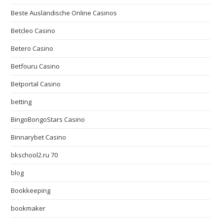
Beste Ausländische Online Casinos
Betcleo Casino
Betero Casino
Betfouru Casino
Betportal Casino
betting
BingoBongoStars Casino
Binnarybet Casino
bkschool2.ru 70
blog
Bookkeeping
bookmaker