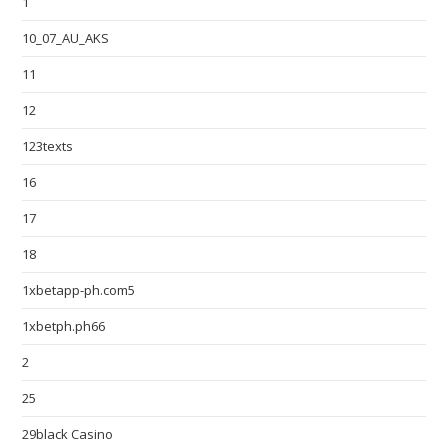
1
10_07_AU_AKS
11
12
123texts
16
17
18
1xbetapp-ph.com5
1xbetph.ph66
2
25
29black Casino