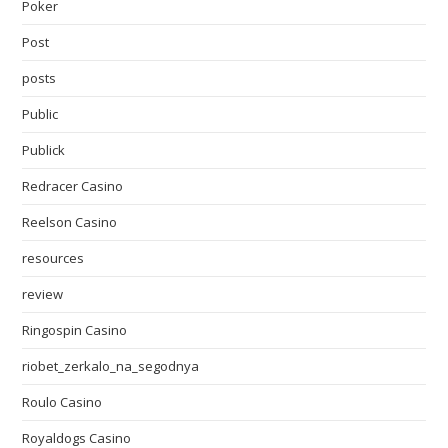
Poker
Post
posts
Public
Publick
Redracer Casino
Reelson Casino
resources
review
Ringospin Casino
riobet_zerkalo_na_segodnya
Roulo Casino
Royaldogs Casino