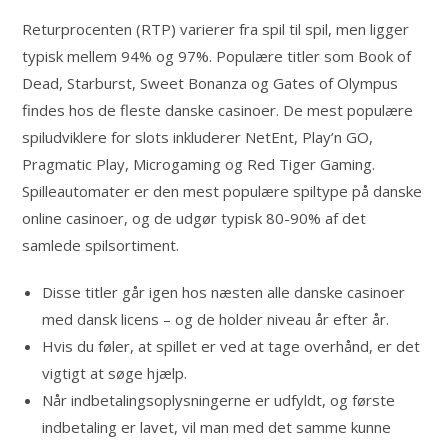
Returprocenten (RTP) varierer fra spil til spil, men ligger
typisk mellem 94% og 97%. Populære titler som Book of
Dead, Starburst, Sweet Bonanza og Gates of Olympus
findes hos de fleste danske casinoer. De mest populære
spiludviklere for slots inkluderer NetEnt, Play’n GO,
Pragmatic Play, Microgaming og Red Tiger Gaming.
Spilleautomater er den mest populære spiltype på danske
online casinoer, og de udgør typisk 80-90% af det
samlede spilsortiment.
Disse titler går igen hos næsten alle danske casinoer
med dansk licens – og de holder niveau år efter år.
Hvis du føler, at spillet er ved at tage overhånd, er det
vigtigt at søge hjælp.
Når indbetalingsoplysningerne er udfyldt, og første
indbetaling er lavet, vil man med det samme kunne