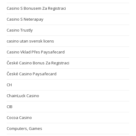
Casino S Bonusem Za Registraci
Casino S Neterapay
Casino Trustly
casino utan svensk licens
Casino Vklad Přes Paysafecard
České Casino Bonus Za Registraci
České Casino Paysafecard
CH
ChainLuck Casino
CIB
Cocoa Casino
Computers, Games