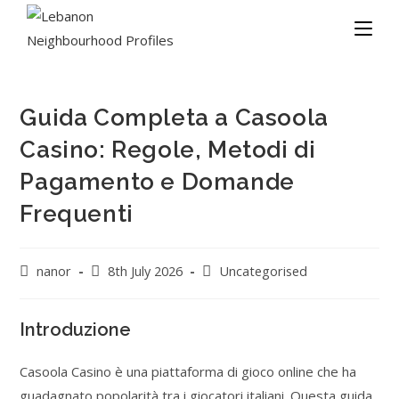
Guida Completa a Casoola
Casino: Regole, Metodi di
Pagamento e Domande
Frequenti
nanor
8th July 2026
Uncategorised
Introduzione
Casoola Casino è una piattaforma di gioco online che ha
guadagnato popolarità tra i giocatori italiani. Questa guida