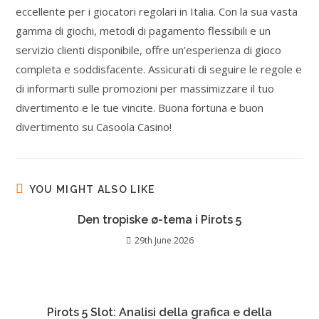
eccellente per i giocatori regolari in Italia. Con la sua vasta
gamma di giochi, metodi di pagamento flessibili e un
servizio clienti disponibile, offre un’esperienza di gioco
completa e soddisfacente. Assicurati di seguire le regole e
di informarti sulle promozioni per massimizzare il tuo
divertimento e le tue vincite. Buona fortuna e buon
divertimento su Casoola Casino!
YOU MIGHT ALSO LIKE
Den tropiske ø-tema i Pirots 5
29th June 2026
Pirots 5 Slot: Analisi della grafica e della