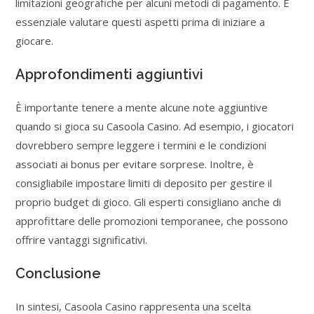
limitazioni geografiche per alcuni metodi di pagamento. È
essenziale valutare questi aspetti prima di iniziare a
giocare.
Approfondimenti aggiuntivi
È importante tenere a mente alcune note aggiuntive
quando si gioca su Casoola Casino. Ad esempio, i giocatori
dovrebbero sempre leggere i termini e le condizioni
associati ai bonus per evitare sorprese. Inoltre, è
consigliabile impostare limiti di deposito per gestire il
proprio budget di gioco. Gli esperti consigliano anche di
approfittare delle promozioni temporanee, che possono
offrire vantaggi significativi.
Conclusione
In sintesi, Casoola Casino rappresenta una scelta