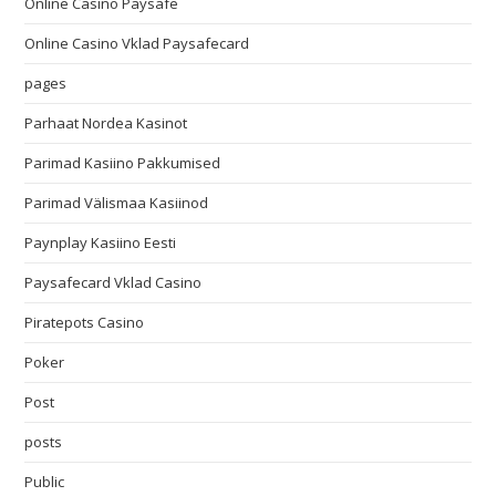
Online Casino Paysafe
Online Casino Vklad Paysafecard
pages
Parhaat Nordea Kasinot
Parimad Kasiino Pakkumised
Parimad Välismaa Kasiinod
Paynplay Kasiino Eesti
Paysafecard Vklad Casino
Piratepots Casino
Poker
Post
posts
Public