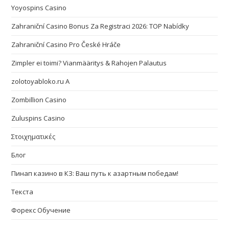
Yoyospins Casino
Zahraniční Casino Bonus Za Registraci 2026: TOP Nabídky
Zahraniční Casino Pro České Hráče
Zimpler ei toimi? Vianmääritys & Rahojen Palautus
zolotoyabloko.ru A
Zombillion Casino
Zuluspins Casino
Στοιχηματικές
Блог
Пинап казино в КЗ: Ваш путь к азартным победам!
Текста
Форекс Обучение