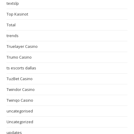
textslp
Top Kasinot
Total
trends
Truelayer Casino
Trumo Casino
ts escorts dallas
TuzBet Casino
Twindor Casino
Twinqo Casino
uncategorised
Uncategorized
updates