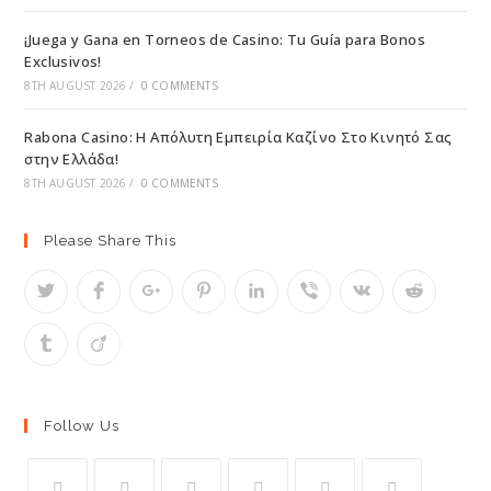
¡Juega y Gana en Torneos de Casino: Tu Guía para Bonos
Exclusivos!
8TH AUGUST 2026
/
0 COMMENTS
Rabona Casino: Η Απόλυτη Εμπειρία Καζίνο Στο Κινητό Σας
στην Ελλάδα!
8TH AUGUST 2026
/
0 COMMENTS
Please Share This
Follow Us