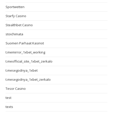
Sportwetten
Starfy Casino
Stealthbet Casino
stoichimata
Suomen Parhaat Kasinot
t.memirror_1xbet_working
t.meofficial_site_1xbet_zerkalo
t.mesegodnya_1xbet
t.mesegodnya_1xbet_zerkalo
Tesor Casino
test
texts