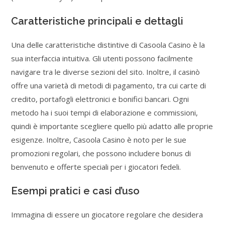
Caratteristiche principali e dettagli
Una delle caratteristiche distintive di Casoola Casino è la
sua interfaccia intuitiva. Gli utenti possono facilmente
navigare tra le diverse sezioni del sito. Inoltre, il casinò
offre una varietà di metodi di pagamento, tra cui carte di
credito, portafogli elettronici e bonifici bancari. Ogni
metodo ha i suoi tempi di elaborazione e commissioni,
quindi è importante scegliere quello più adatto alle proprie
esigenze. Inoltre, Casoola Casino è noto per le sue
promozioni regolari, che possono includere bonus di
benvenuto e offerte speciali per i giocatori fedeli.
Esempi pratici e casi d’uso
Immagina di essere un giocatore regolare che desidera