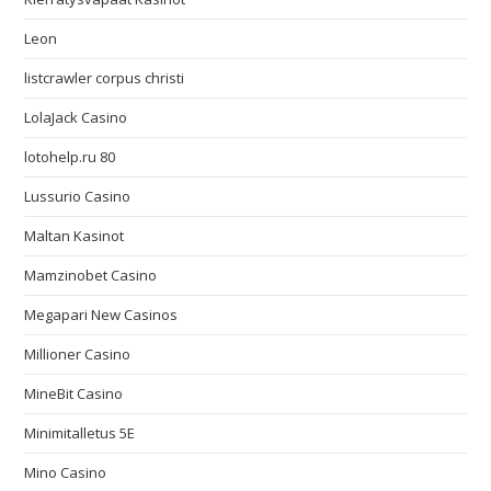
Leon
listcrawler corpus christi
LolaJack Casino
lotohelp.ru 80
Lussurio Casino
Maltan Kasinot
Mamzinobet Casino
Megapari New Casinos
Millioner Casino
MineBit Casino
Minimitalletus 5E
Mino Casino