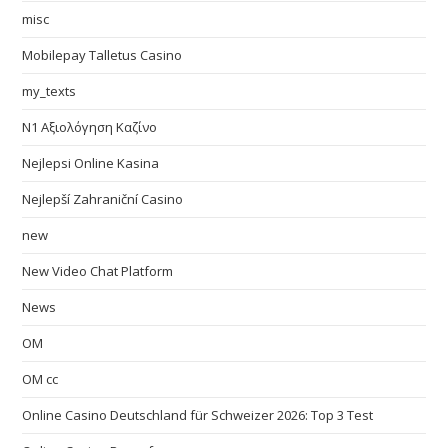
misc
Mobilepay Talletus Casino
my_texts
N1 Αξιολόγηση Καζίνο
Nejlepsi Online Kasina
Nejlepší Zahraniční Casino
new
New Video Chat Platform
News
OM
OM cc
Online Casino Deutschland für Schweizer 2026: Top 3 Test