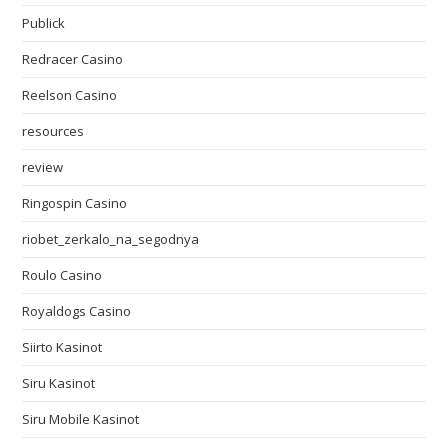
Publick
Redracer Casino
Reelson Casino
resources
review
Ringospin Casino
riobet_zerkalo_na_segodnya
Roulo Casino
Royaldogs Casino
Siirto Kasinot
Siru Kasinot
Siru Mobile Kasinot