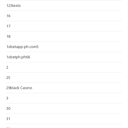
123texts
16
17
18
1xbetapp-ph.com5
1xbetph.ph66
2
25
29black Casino
3
30
31