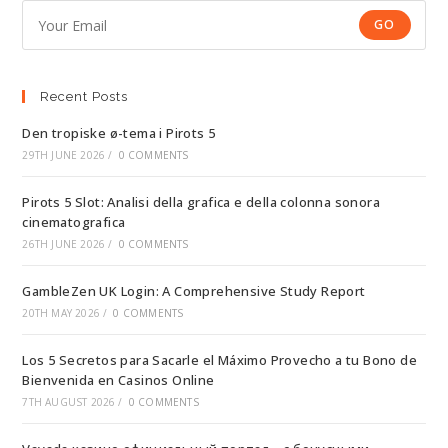
GO
Recent Posts
Den tropiske ø-tema i Pirots 5
29TH JUNE 2026
/
0 COMMENTS
Pirots 5 Slot: Analisi della grafica e della colonna sonora
cinematografica
26TH JUNE 2026
/
0 COMMENTS
GambleZen UK Login: A Comprehensive Study Report
20TH MAY 2026
/
0 COMMENTS
Los 5 Secretos para Sacarle el Máximo Provecho a tu Bono de
Bienvenida en Casinos Online
7TH AUGUST 2026
/
0 COMMENTS