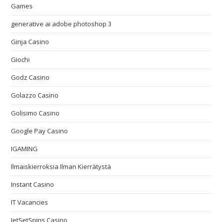
Games
generative ai adobe photoshop 3
Ginja Casino
Giochi
Godz Casino
Golazzo Casino
Golisimo Casino
Google Pay Casino
IGAMING
Ilmaiskierroksia Ilman Kierrätystä
Instant Casino
IT Vacancies
JetSetSpins Casino