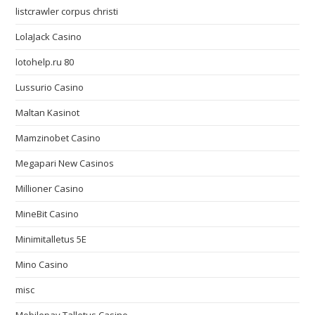
listcrawler corpus christi
LolaJack Casino
lotohelp.ru 80
Lussurio Casino
Maltan Kasinot
Mamzinobet Casino
Megapari New Casinos
Millioner Casino
MineBit Casino
Minimitalletus 5E
Mino Casino
misc