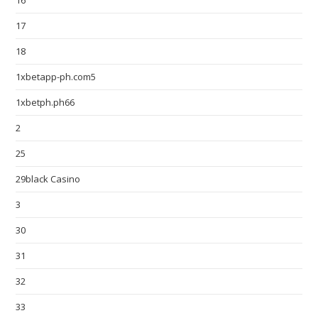
16
17
18
1xbetapp-ph.com5
1xbetph.ph66
2
25
29black Casino
3
30
31
32
33