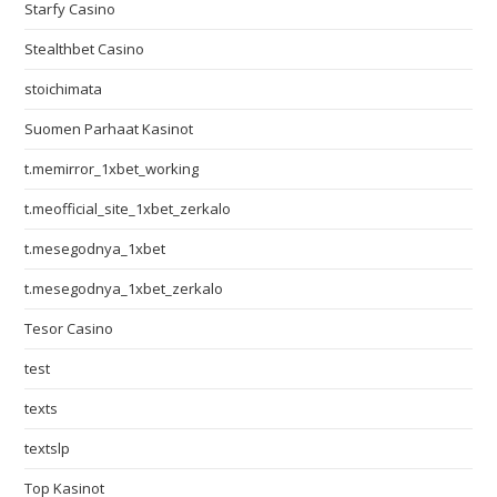
Starfy Casino
Stealthbet Casino
stoichimata
Suomen Parhaat Kasinot
t.memirror_1xbet_working
t.meofficial_site_1xbet_zerkalo
t.mesegodnya_1xbet
t.mesegodnya_1xbet_zerkalo
Tesor Casino
test
texts
textslp
Top Kasinot