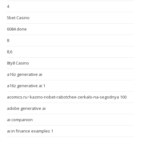
4
5bet Casino
6084 done
8
8,6
8ty8 Casino
a16z generative ai
a16z generative ai 1
acomics.ru~kazino-riobet-rabotchee-zerkalo-na-segodnya 100
adobe generative ai
ai companion
ai in finance examples 1