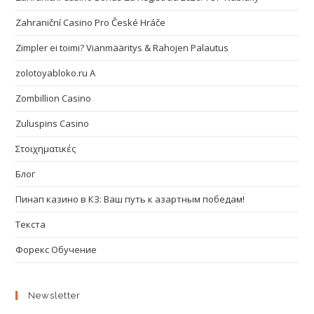
Zahraniční Casino Pro České Hráče
Zimpler ei toimi? Vianmääritys & Rahojen Palautus
zolotoyabloko.ru A
Zombillion Casino
Zuluspins Casino
Στοιχηματικές
Блог
Пинап казино в КЗ: Ваш путь к азартным победам!
Текста
Форекс Обучение
Newsletter