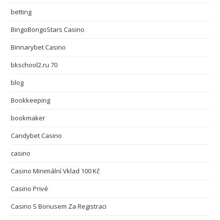
betting
BingoBongoStars Casino
Binnarybet Casino
bkschool2.ru 70
blog
Bookkeeping
bookmaker
Candybet Casino
casino
Casino Minimální Vklad 100 Kč
Casino Privé
Casino S Bonusem Za Registraci