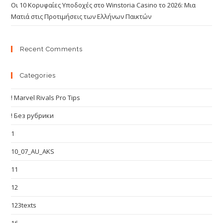
Οι 10 Κορυφαίες Υποδοχές στο Winstoria Casino το 2026: Μια
Ματιά στις Προτιμήσεις των Ελλήνων Παικτών
Recent Comments
Categories
! Marvel Rivals Pro Tips
! Без рубрики
1
10_07_AU_AKS
11
12
123texts