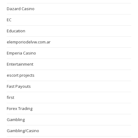
Dazard Casino
EC
Education
elemporiodelvw.com.ar
Emperia Casino
Entertainment
escort projects
Fast Payouts
first
Forex Trading
Gambling
Gambling/Casino