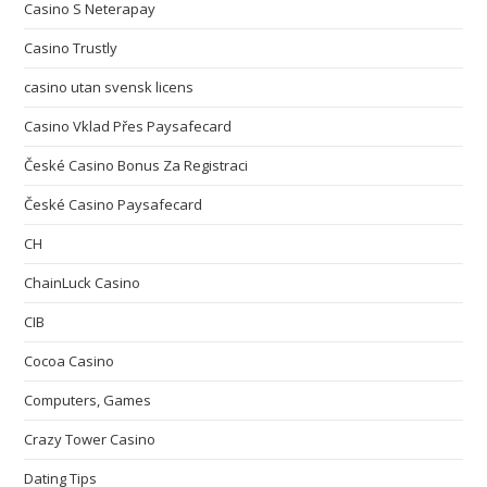
Casino S Neterapay
Casino Trustly
casino utan svensk licens
Casino Vklad Přes Paysafecard
České Casino Bonus Za Registraci
České Casino Paysafecard
CH
ChainLuck Casino
CIB
Cocoa Casino
Computers, Games
Crazy Tower Сasino
Dating Tips