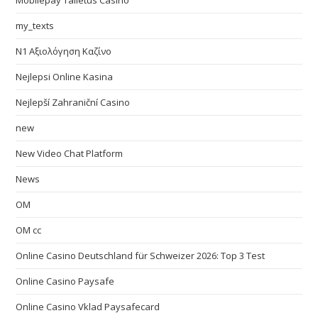
Mobilepay Talletus Casino
my_texts
N1 Αξιολόγηση Καζίνο
Nejlepsi Online Kasina
Nejlepší Zahraniční Casino
new
New Video Chat Platform
News
OM
OM cc
Online Casino Deutschland für Schweizer 2026: Top 3 Test
Online Casino Paysafe
Online Casino Vklad Paysafecard