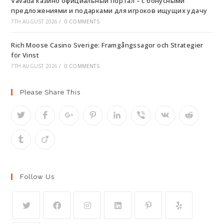
Vavada казино официальный портал – с бонусными
предложениями и подарками для игроков ищущих удачу
7TH AUGUST 2026
/
0 COMMENTS
Rich Moose Casino Sverige: Framgångssagor och Strategier
för Vinst
7TH AUGUST 2026
/
0 COMMENTS
Please Share This
Follow Us