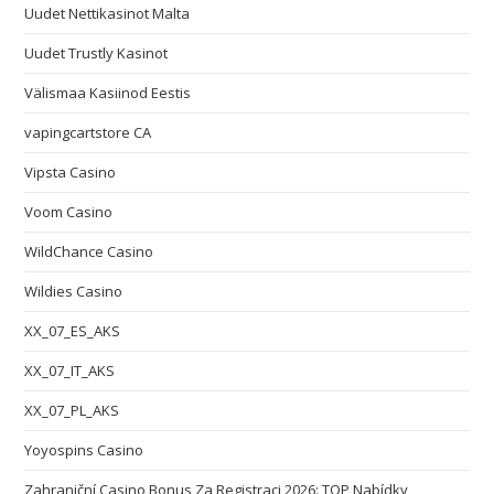
Uudet Nettikasinot Malta
Uudet Trustly Kasinot
Välismaa Kasiinod Eestis
vapingcartstore CA
Vipsta Casino
Voom Casino
WildChance Casino
Wildies Casino
XX_07_ES_AKS
XX_07_IT_AKS
XX_07_PL_AKS
Yoyospins Casino
Zahraniční Casino Bonus Za Registraci 2026: TOP Nabídky