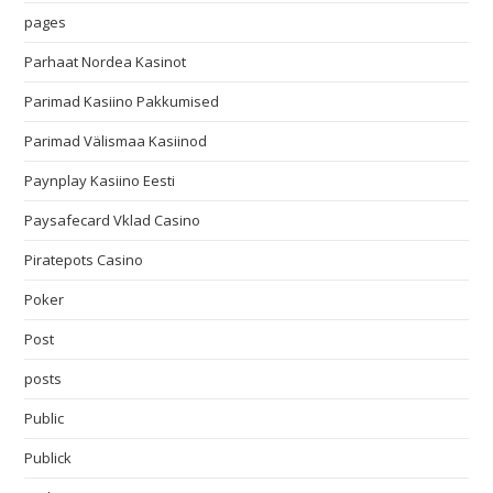
pages
Parhaat Nordea Kasinot
Parimad Kasiino Pakkumised
Parimad Välismaa Kasiinod
Paynplay Kasiino Eesti
Paysafecard Vklad Casino
Piratepots Casino
Poker
Post
posts
Public
Publick