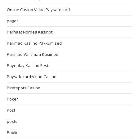
Online Casino Vklad Paysafecard
pages
Parhaat Nordea Kasinot
Parimad Kasiino Pakkumised
Parimad Välismaa Kasiinod
Paynplay Kasiino Eesti
Paysafecard Vklad Casino
Piratepots Casino
Poker
Post
posts
Public