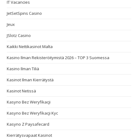
IT Vacancies
JetSetSpins Casino
Jeux
JSlotz Casino
Kaikki Nettikasinot Malta
Kasino Ilman Rekisteröitymistä 2026 – TOP 3 Suomessa
Kasino Ilman Tiliä
Kasinot Ilman Kierrätystä
Kasinot Netissä
Kasyno Bez Weryfikacji
Kasyno Bez Weryfikacji Kyc
Kasyno Z Paysafecard
Kierrätysvapaat Kasinot