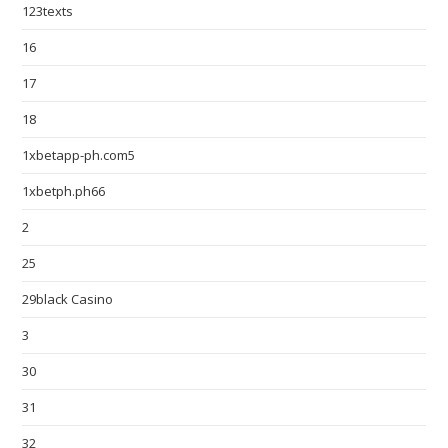
123texts
16
17
18
1xbetapp-ph.com5
1xbetph.ph66
2
25
29black Casino
3
30
31
32