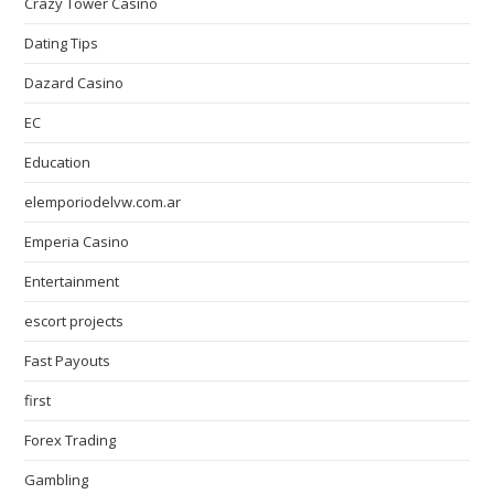
Crazy Tower Сasino
Dating Tips
Dazard Casino
EC
Education
elemporiodelvw.com.ar
Emperia Casino
Entertainment
escort projects
Fast Payouts
first
Forex Trading
Gambling