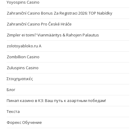
Yoyospins Casino
Zahraniční Casino Bonus Za Registraci 2026: TOP Nabídky
Zahraniční Casino Pro České Hráče
Zimpler ei toimi? Vianmääritys & Rahojen Palautus
zolotoyabloko.ru A
Zombillion Casino
Zuluspins Casino
Στοιχηματικές
Блог
Пинап казино в КЗ: Ваш путь к азартным победам!
Текста
Форекс Обучение