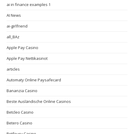
ai in finance examples 1
AI News
ai-girlfriend
all_BAz
Apple Pay Casino
Apple Pay Nettikasinot
articles
Automaty Online Paysafecard
Bananzia Casino
Beste Ausländische Online Casinos
Betcleo Casino
Betero Casino
Betfouru Casino