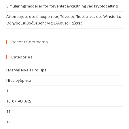
Simuleringsmodeller for forventet avkastning ved kryptobetting
Αξιοποιήστε στο έπακρο τους Πόντους Πιστότητας στο Winstoria:
Οδηγός Επιβράβευσης για Έλληνες Παίκτες
Recent Comments
Categories
! Marvel Rivals Pro Tips
! Без рубрики
1
10_07_AU_AKS
11
12