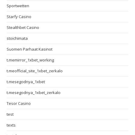
Sportwetten
Starfy Casino
Stealthbet Casino
stoichimata
Suomen Parhaat Kasinot
t.memirror_1xbet_working
t.meofficial_site_1xbet_zerkalo
t.mesegodnya_1xbet
t.mesegodnya_1xbet_zerkalo
Tesor Casino
test
texts