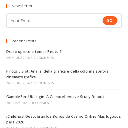
Newsletter
GO
Recent Posts
Den tropiske ø-tema i Pirots 5
29TH JUNE 2026
/
0 COMMENTS
Pirots 5 Slot: Analisi della grafica e della colonna sonora
cinematografica
26TH JUNE 2026
/
0 COMMENTS
GambleZen UK Login: A Comprehensive Study Report
20TH MAY 2026
/
0 COMMENTS
¡Chilenos! Descubran los Bonos de Casino Online Más Jugosos
para 2026