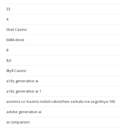
33
4
5bet Casino
6084 done
8
8,6
8ty8 Casino
a16z generative ai
a16z generative ai 1
acomics.ru~kazino-riobet-rabotchee-zerkalo-na-segodnya 100
adobe generative ai
ai companion