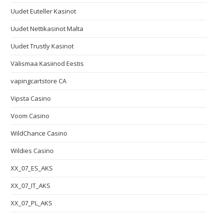
Uudet Euteller Kasinot
Uudet Nettikasinot Malta
Uudet Trustly Kasinot
Välismaa Kasiinod Eestis
vapingcartstore CA
Vipsta Casino
Voom Casino
WildChance Casino
Wildies Casino
XX_07_ES_AKS
XX_07_IT_AKS
XX_07_PL_AKS