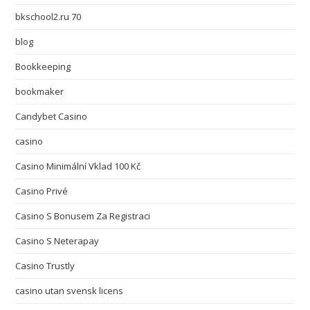
bkschool2.ru 70
blog
Bookkeeping
bookmaker
Candybet Casino
casino
Casino Minimální Vklad 100 Kč
Casino Privé
Casino S Bonusem Za Registraci
Casino S Neterapay
Casino Trustly
casino utan svensk licens