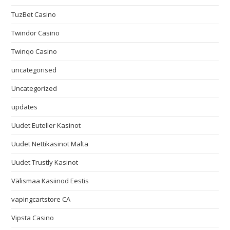
TuzBet Casino
Twindor Casino
Twinqo Casino
uncategorised
Uncategorized
updates
Uudet Euteller Kasinot
Uudet Nettikasinot Malta
Uudet Trustly Kasinot
Välismaa Kasiinod Eestis
vapingcartstore CA
Vipsta Casino