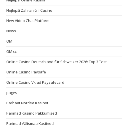
Nejlepsi Online Kasina
Nejlepší Zahraniční Casino
New Video Chat Platform
News
OM
OM cc
Online Casino Deutschland für Schweizer 2026: Top 3 Test
Online Casino Paysafe
Online Casino Vklad Paysafecard
pages
Parhaat Nordea Kasinot
Parimad Kasiino Pakkumised
Parimad Välismaa Kasiinod