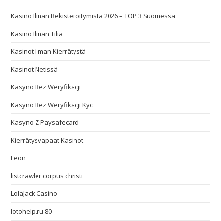
Kasino Ilman Rekisteröitymistä 2026 – TOP 3 Suomessa
Kasino Ilman Tiliä
Kasinot Ilman Kierrätystä
Kasinot Netissä
Kasyno Bez Weryfikacji
Kasyno Bez Weryfikacji Kyc
Kasyno Z Paysafecard
Kierrätysvapaat Kasinot
Leon
listcrawler corpus christi
LolaJack Casino
lotohelp.ru 80