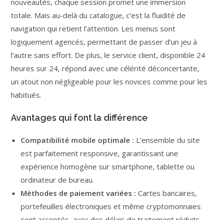
nouveautés, chaque session promet une immersion
totale. Mais au-delà du catalogue, c’est la fluidité de
navigation qui retient l’attention. Les menus sont
logiquement agencés, permettant de passer d’un jeu à
l’autre sans effort. De plus, le service client, disponible 24
heures sur 24, répond avec une célérité déconcertante,
un atout non négligeable pour les novices comme pour les
habitués.
Avantages qui font la différence
Compatibilité mobile optimale :
L’ensemble du site
est parfaitement responsive, garantissant une
expérience homogène sur smartphone, tablette ou
ordinateur de bureau.
Méthodes de paiement variées :
Cartes bancaires,
portefeuilles électroniques et même cryptomonnaies
sont acceptés, avec des délais de traitement réduits