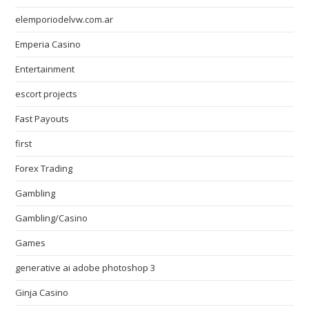
elemporiodelvw.com.ar
Emperia Casino
Entertainment
escort projects
Fast Payouts
first
Forex Trading
Gambling
Gambling/Casino
Games
generative ai adobe photoshop 3
Ginja Casino