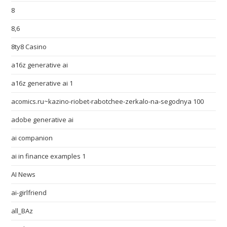
8
8,6
8ty8 Casino
a16z generative ai
a16z generative ai 1
acomics.ru~kazino-riobet-rabotchee-zerkalo-na-segodnya 100
adobe generative ai
ai companion
ai in finance examples 1
AI News
ai-girlfriend
all_BAz