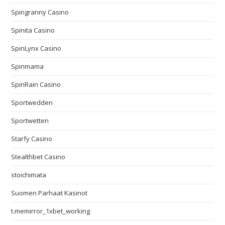
Spingranny Casino
Spinita Casino
SpinLynx Casino
Spinmama
SpinRain Casino
Sportwedden
Sportwetten
Starfy Casino
Stealthbet Casino
stoichimata
Suomen Parhaat Kasinot
t.memirror_1xbet_working