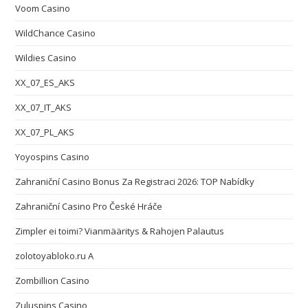
Voom Casino
WildChance Casino
Wildies Casino
XX_07_ES_AKS
XX_07_IT_AKS
XX_07_PL_AKS
Yoyospins Casino
Zahraniční Casino Bonus Za Registraci 2026: TOP Nabídky
Zahraniční Casino Pro České Hráče
Zimpler ei toimi? Vianmääritys & Rahojen Palautus
zolotoyabloko.ru A
Zombillion Casino
Zuluspins Casino