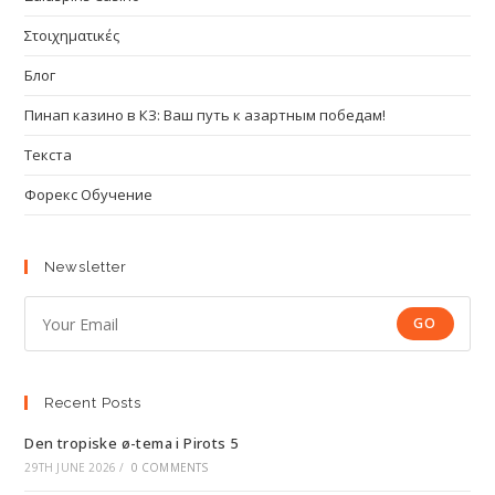
Στοιχηματικές
Блог
Пинап казино в КЗ: Ваш путь к азартным победам!
Текста
Форекс Обучение
Newsletter
GO
Recent Posts
Den tropiske ø-tema i Pirots 5
29TH JUNE 2026
/
0 COMMENTS