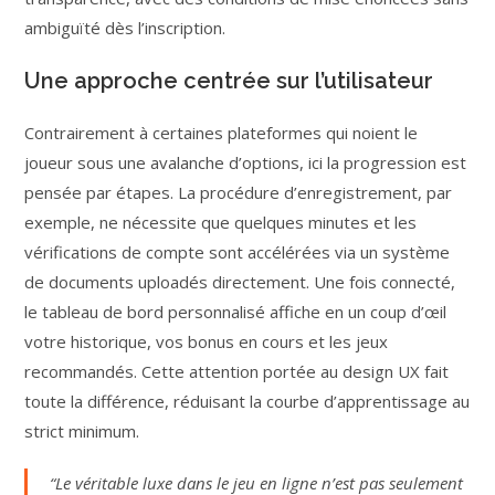
ambiguïté dès l’inscription.
Une approche centrée sur l’utilisateur
Contrairement à certaines plateformes qui noient le
joueur sous une avalanche d’options, ici la progression est
pensée par étapes. La procédure d’enregistrement, par
exemple, ne nécessite que quelques minutes et les
vérifications de compte sont accélérées via un système
de documents uploadés directement. Une fois connecté,
le tableau de bord personnalisé affiche en un coup d’œil
votre historique, vos bonus en cours et les jeux
recommandés. Cette attention portée au design UX fait
toute la différence, réduisant la courbe d’apprentissage au
strict minimum.
“Le véritable luxe dans le jeu en ligne n’est pas seulement