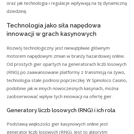
oraz jak technologia i regulacje wpływają na tę dynamiczną
dziedzinę.
Technologia jako siła napędowa
innowacji w grach kasynowych
Rozwój technologiczny jest niewątpliwie głównym
motorem napędowym zmian w branży hazardowej online.
Od prostych gier opartych na generatorach liczb losowych
(RNG) po zaawansowane platformy z transmisją na żywo,
technologia stale podnosi poprzeczkę. W Spinoloco Casino,
podobnie jak w innych nowoczesnych kasynach, można
zaobserwować wpływ tych innowacji na ofertę gier.
Generatory liczb losowych (RNG) i ich rola
Podstawą większości gier kasynowych online jest
generator liczb losowych (RNG). Jest to algorytm