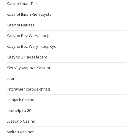
Kasino Ilman Tiliä
Kasinot Ilman Kierrätystä
Kasinot Netissä
Kasyno Bez Weryfikacji
Kasyno Bez Weryfikacji Kyc
Kasyno Z Paysafecard
Kierrätysvapaat Kasinot
Leon
listcrawler corpus christi
LolaJack Casino
lotohelp.ru 80
Lussurio Casino
Maltan Kasinot