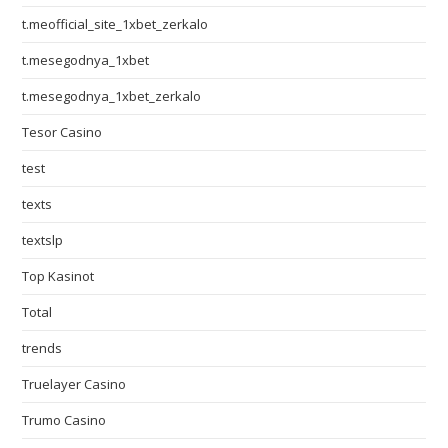
t.meofficial_site_1xbet_zerkalo
t.mesegodnya_1xbet
t.mesegodnya_1xbet_zerkalo
Tesor Casino
test
texts
textslp
Top Kasinot
Total
trends
Truelayer Casino
Trumo Casino