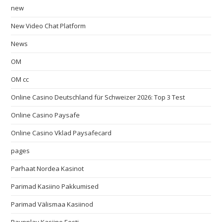
new
New Video Chat Platform
News
OM
OM cc
Online Casino Deutschland für Schweizer 2026: Top 3 Test
Online Casino Paysafe
Online Casino Vklad Paysafecard
pages
Parhaat Nordea Kasinot
Parimad Kasiino Pakkumised
Parimad Välismaa Kasiinod