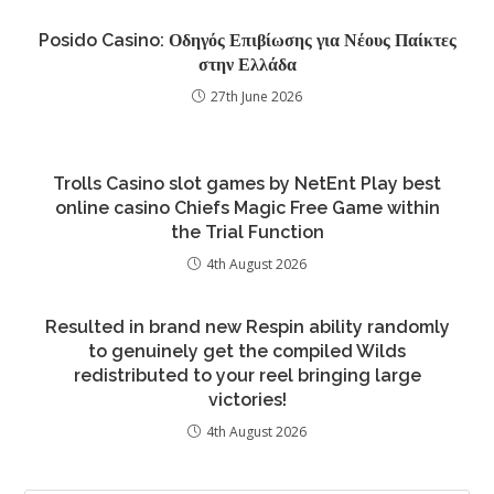
Posido Casino: Οδηγός Επιβίωσης για Νέους Παίκτες
στην Ελλάδα
27th June 2026
Trolls Casino slot games by NetEnt Play best
online casino Chiefs Magic Free Game within
the Trial Function
4th August 2026
Resulted in brand new Respin ability randomly
to genuinely get the compiled Wilds
redistributed to your reel bringing large
victories!
4th August 2026