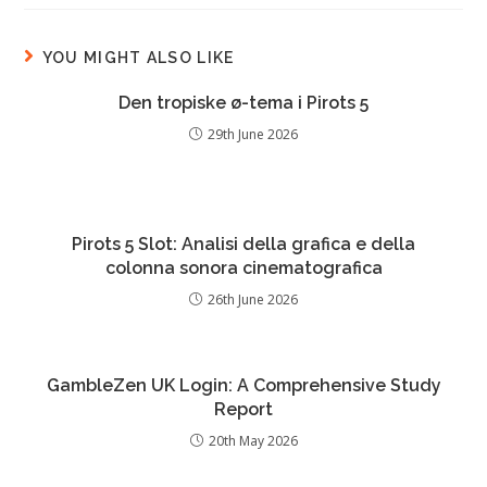
YOU MIGHT ALSO LIKE
Den tropiske ø-tema i Pirots 5
29th June 2026
Pirots 5 Slot: Analisi della grafica e della
colonna sonora cinematografica
26th June 2026
GambleZen UK Login: A Comprehensive Study
Report
20th May 2026