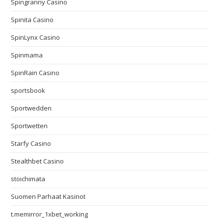
Spingranny Casino
Spinita Casino
SpinLynx Casino
Spinmama
SpinRain Casino
sportsbook
Sportwedden
Sportwetten
Starfy Casino
Stealthbet Casino
stoichimata
Suomen Parhaat Kasinot
t.memirror_1xbet_working