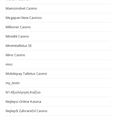
Mamzinobet Casino
Megapari New Casinos
Millioner Casino
MineBit Casino
Minimitalletus 5E
Mino Casino
misc
Mobilepay Talletus Casino
my_texts
N1 Αξιολόγηση Καζίνο
Nejlepsi Online Kasina
Nejlepší Zahraniční Casino