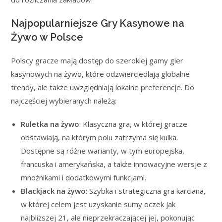
Najpopularniejsze Gry Kasynowe na
Żywo w Polsce
Polscy gracze mają dostęp do szerokiej gamy gier
kasynowych na żywo, które odzwierciedlają globalne
trendy, ale także uwzględniają lokalne preferencje. Do
najczęściej wybieranych należą:
Ruletka na żywo
: Klasyczna gra, w której gracze
obstawiają, na którym polu zatrzyma się kulka.
Dostępne są różne warianty, w tym europejska,
francuska i amerykańska, a także innowacyjne wersje z
mnożnikami i dodatkowymi funkcjami.
Blackjack na żywo
: Szybka i strategiczna gra karciana,
w której celem jest uzyskanie sumy oczek jak
najbliższej 21, ale nieprzekraczającej jej, pokonując