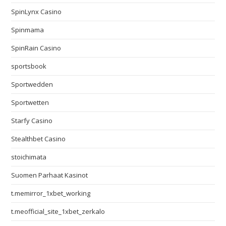
SpinLynx Casino
Spinmama
SpinRain Casino
sportsbook
Sportwedden
Sportwetten
Starfy Casino
Stealthbet Casino
stoichimata
Suomen Parhaat Kasinot
t.memirror_1xbet_working
t.meofficial_site_1xbet_zerkalo