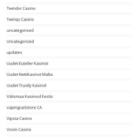
Twindor Casino
Twinqo Casino
uncategorised
Uncategorized
updates
Uudet Euteller Kasinot
Uudet Nettikasinot Malta
Uudet Trustly Kasinot
Välismaa Kasiinod Eestis
vapingcartstore CA
Vipsta Casino
Voom Casino