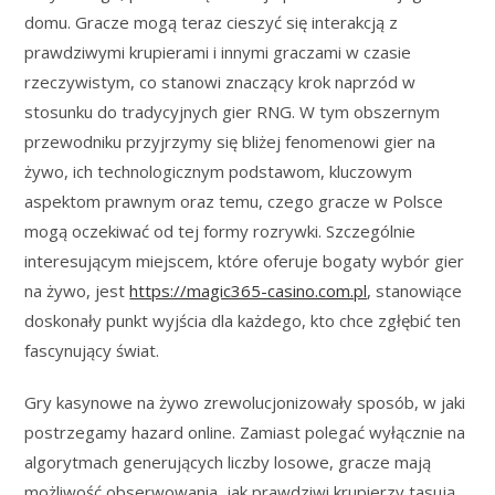
domu. Gracze mogą teraz cieszyć się interakcją z
prawdziwymi krupierami i innymi graczami w czasie
rzeczywistym, co stanowi znaczący krok naprzód w
stosunku do tradycyjnych gier RNG. W tym obszernym
przewodniku przyjrzymy się bliżej fenomenowi gier na
żywo, ich technologicznym podstawom, kluczowym
aspektom prawnym oraz temu, czego gracze w Polsce
mogą oczekiwać od tej formy rozrywki. Szczególnie
interesującym miejscem, które oferuje bogaty wybór gier
na żywo, jest
https://magic365-casino.com.pl
, stanowiące
doskonały punkt wyjścia dla każdego, kto chce zgłębić ten
fascynujący świat.
Gry kasynowe na żywo zrewolucjonizowały sposób, w jaki
postrzegamy hazard online. Zamiast polegać wyłącznie na
algorytmach generujących liczby losowe, gracze mają
możliwość obserwowania, jak prawdziwi krupierzy tasują