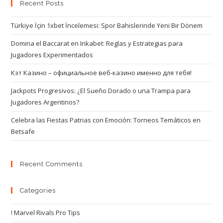
Recent Posts
Türkiye İçin 1xbet İncelemesi: Spor Bahislerinde Yeni Bir Dönem
Domina el Baccarat en Inkabet: Reglas y Estrategias para
Jugadores Experimentados
Кэт Казино – официальное веб-казино именно для тебя!
Jackpots Progresivos: ¿El Sueño Dorado o una Trampa para
Jugadores Argentinos?
Celebra las Fiestas Patrias con Emoción: Torneos Temáticos en
Betsafe
Recent Comments
Categories
! Marvel Rivals Pro Tips