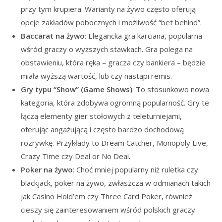
przy tym krupiera. Warianty na żywo często oferują
opcje zakładów pobocznych i możliwość “bet behind”.
Baccarat na żywo
: Elegancka gra karciana, popularna
wśród graczy o wyższych stawkach. Gra polega na
obstawieniu, która ręka – gracza czy bankiera – będzie
miała wyższą wartość, lub czy nastąpi remis.
Gry typu “Show” (Game Shows)
: To stosunkowo nowa
kategoria, która zdobywa ogromną popularność. Gry te
łączą elementy gier stołowych z teleturniejami,
oferując angażującą i często bardzo dochodową
rozrywkę. Przykłady to Dream Catcher, Monopoly Live,
Crazy Time czy Deal or No Deal.
Poker na żywo
: Choć mniej popularny niż ruletka czy
blackjack, poker na żywo, zwłaszcza w odmianach takich
jak Casino Hold’em czy Three Card Poker, również
cieszy się zainteresowaniem wśród polskich graczy