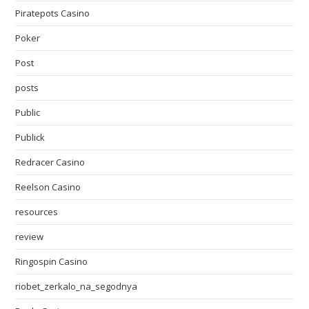
Piratepots Casino
Poker
Post
posts
Public
Publick
Redracer Casino
Reelson Casino
resources
review
Ringospin Casino
riobet_zerkalo_na_segodnya