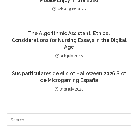
Mobile Enjoy in the 2026
8th August 2026
The Algorithmic Assistant: Ethical
Considerations for Nursing Essays in the Digital
Age
4th July 2026
Sus particulares de el slot Halloween 2026 Slot
de Microgaming España
31st July 2026