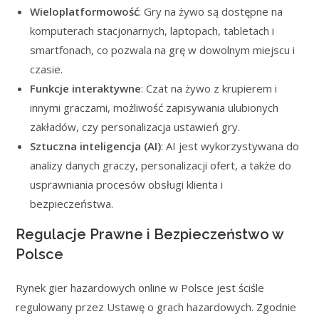
Wieloplatformowość
: Gry na żywo są dostępne na
komputerach stacjonarnych, laptopach, tabletach i
smartfonach, co pozwala na grę w dowolnym miejscu i
czasie.
Funkcje interaktywne
: Czat na żywo z krupierem i
innymi graczami, możliwość zapisywania ulubionych
zakładów, czy personalizacja ustawień gry.
Sztuczna inteligencja (AI)
: AI jest wykorzystywana do
analizy danych graczy, personalizacji ofert, a także do
usprawniania procesów obsługi klienta i
bezpieczeństwa.
Regulacje Prawne i Bezpieczeństwo w
Polsce
Rynek gier hazardowych online w Polsce jest ściśle
regulowany przez Ustawę o grach hazardowych. Zgodnie