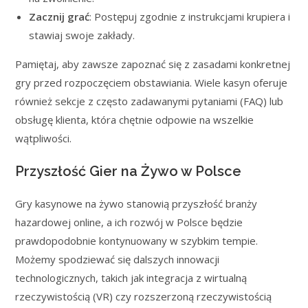
Zacznij grać
: Postępuj zgodnie z instrukcjami krupiera i
stawiaj swoje zakłady.
Pamiętaj, aby zawsze zapoznać się z zasadami konkretnej
gry przed rozpoczęciem obstawiania. Wiele kasyn oferuje
również sekcje z często zadawanymi pytaniami (FAQ) lub
obsługę klienta, która chętnie odpowie na wszelkie
wątpliwości.
Przyszłość Gier na Żywo w Polsce
Gry kasynowe na żywo stanowią przyszłość branży
hazardowej online, a ich rozwój w Polsce będzie
prawdopodobnie kontynuowany w szybkim tempie.
Możemy spodziewać się dalszych innowacji
technologicznych, takich jak integracja z wirtualną
rzeczywistością (VR) czy rozszerzoną rzeczywistością