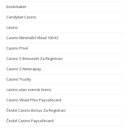
bookmaker
Candybet Casino
casino
Casino Minimální Vklad 100 Kč
Casino Privé
Casino S Bonusem Za Registraci
Casino S Neterapay
Casino Trustly
casino utan svensk licens
Casino Vklad Přes Paysafecard
České Casino Bonus Za Registraci
České Casino Paysafecard