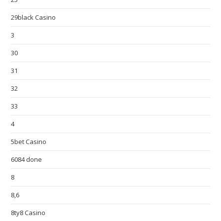
29black Casino
3
30
31
32
33
4
5bet Casino
6084 done
8
8,6
8ty8 Casino