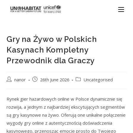
Gry na Żywo w Polskich
Kasynach Kompletny
Przewodnik dla Graczy
nanor
26th June 2026
Uncategorised
Rynek gier hazardowych online w Polsce dynamicznie się
rozwija, a jednym z najbardziej ekscytujących segmentów
są gry kasynowe na żywo. Oferują one unikalne połączenie
wygody gry online z autentycznością doświadczenia
kasynowego, przenosząc emocje prosto do Twojego