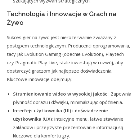
szukających wyzwań strategicznych.
Technologia i Innowacje w Grach na
Żywo
Sukces gier na żywo jest nierozerwalnie związany z
postępem technologicznym. Producenci oprogramowania,
tacy jak Evolution Gaming (obecnie Evolution), Playtech
czy Pragmatic Play Live, stale inwestują w rozwój, aby
dostarczyć graczom jak najlepsze doświadczenia.
Kluczowe innowacje obejmują:
Strumieniowanie wideo w wysokiej jakości
: Zapewnia
płynność obrazu i dźwięku, minimalizując opóźnienia.
Interfejs użytkownika (UI) i doświadczenie
użytkownika (UX)
: Intuicyjne menu, łatwe stawianie
zakładów i przejrzyste prezentowanie informacji są
kluczowe dla komfortu gry.