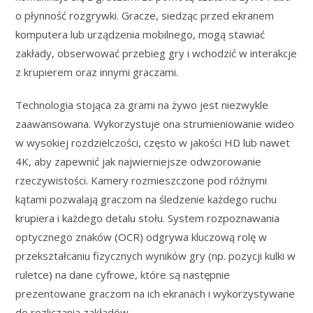
o płynność rozgrywki. Gracze, siedząc przed ekranem
komputera lub urządzenia mobilnego, mogą stawiać
zakłady, obserwować przebieg gry i wchodzić w interakcje
z krupierem oraz innymi graczami.
Technologia stojąca za grami na żywo jest niezwykle
zaawansowana. Wykorzystuje ona strumieniowanie wideo
w wysokiej rozdzielczości, często w jakości HD lub nawet
4K, aby zapewnić jak najwierniejsze odwzorowanie
rzeczywistości. Kamery rozmieszczone pod różnymi
kątami pozwalają graczom na śledzenie każdego ruchu
krupiera i każdego detalu stołu. System rozpoznawania
optycznego znaków (OCR) odgrywa kluczową rolę w
przekształcaniu fizycznych wyników gry (np. pozycji kulki w
ruletce) na dane cyfrowe, które są następnie
prezentowane graczom na ich ekranach i wykorzystywane
do rozliczania zakładów.