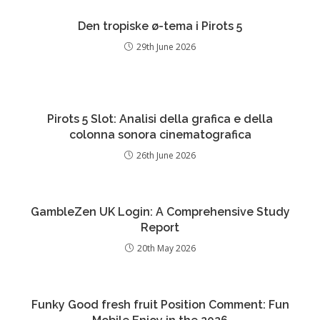
Den tropiske ø-tema i Pirots 5
29th June 2026
Pirots 5 Slot: Analisi della grafica e della
colonna sonora cinematografica
26th June 2026
GambleZen UK Login: A Comprehensive Study
Report
20th May 2026
Funky Good fresh fruit Position Comment: Fun