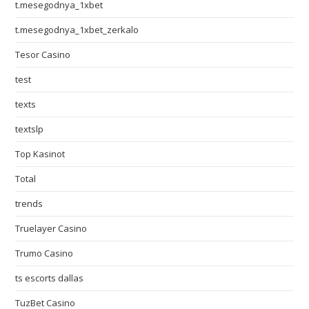
t.mesegodnya_1xbet
t.mesegodnya_1xbet_zerkalo
Tesor Casino
test
texts
textslp
Top Kasinot
Total
trends
Truelayer Casino
Trumo Casino
ts escorts dallas
TuzBet Casino