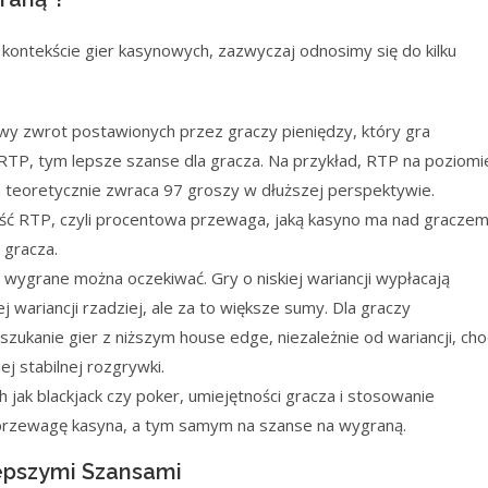
ontekście gier kasynowych, zazwyczaj odnosimy się do kilku
wy zwrot postawionych przez graczy pieniędzy, który gra
RTP, tym lepsze szanse dla gracza. Na przykład, RTP na poziomi
a teoretycznie zwraca 97 groszy w dłuższej perspektywie.
ść RTP, czyli procentowa przewaga, jaką kasyno ma nad graczem
 gracza.
e wygrane można oczekiwać. Gry o niskiej wariancji wypłacają
 wariancji rzadziej, ale za to większe sumy. Dla graczy
szukanie gier z niższym house edge, niezależnie od wariancji, cho
ej stabilnej rozgrywki.
h jak blackjack czy poker, umiejętności gracza i stosowanie
 przewagę kasyna, a tym samym na szanse na wygraną.
epszymi Szansami