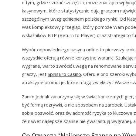
o tym, gdzie szukać szczęścia, może znacząco wpłynąć
kasynowym, które statystycznie dają graczom najwięk
szczególnym uwzględnieniem polskiego rynku. Od klasy
Was kompleksowy przegląd, który pomoże Wam podejm
wskaźników RTP (Return to Player) oraz strategii t
Wybór odpowiedniego kasyna online to pierwszy krok d
wszystkie oferują równie korzystne warunki. Szukając m
wygrane, warto zwrócić uwagę na renomowane serwisy.
graczy, jest
SpinsBro Casino
. Oferuje ono szeroki wyb
atrakcyjne promocje, które mogą zwiększyć Wasze sz
Zanim jednak zanurzymy się w świat konkretnych gier,
być formą rozrywki, a nie sposobem na zarobek. Ustale
sobie pozwolić, oraz świadomość ryzyka to kluczowe 
że nawet najlepsze szanse nie gwarantują wygranej, al
Co Oznacza “Najlepsze Szanse na Wyg