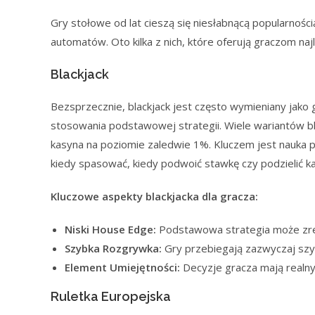
Gry stołowe od lat cieszą się niesłabnącą popularnośc
automatów. Oto kilka z nich, które oferują graczom na
Blackjack
Bezsprzecznie, blackjack jest często wymieniany jako
stosowania podstawowej strategii. Wiele wariantów b
kasyna na poziomie zaledwie 1%. Kluczem jest nauka p
kiedy spasować, kiedy podwoić stawkę czy podzielić kar
Kluczowe aspekty blackjacka dla gracza:
Niski House Edge:
Podstawowa strategia może zr
Szybka Rozgrywka:
Gry przebiegają zazwyczaj szyb
Element Umiejętności:
Decyzje gracza mają realny
Ruletka Europejska