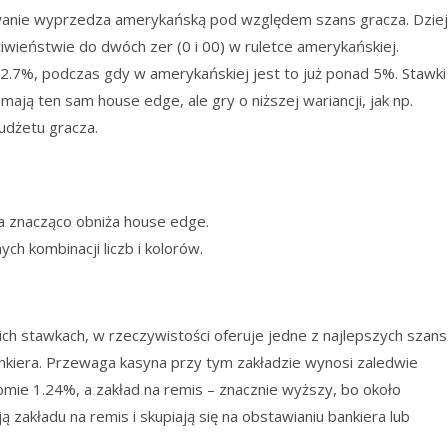
wanie wyprzedza amerykańską pod względem szans gracza. Dzie
eciwieństwie do dwóch zer (0 i 00) w ruletce amerykańskiej.
2.7%, podczas gdy w amerykańskiej jest to już ponad 5%. Stawki
mają ten sam house edge, ale gry o niższej wariancji, jak np.
udżetu gracza.
 znacząco obniża house edge.
ch kombinacji liczb i kolorów.
ich stawkach, w rzeczywistości oferuje jedne z najlepszych szans
ankiera. Przewaga kasyna przy tym zakładzie wynosi zaledwie
mie 1.24%, a zakład na remis – znacznie wyższy, bo około
zakładu na remis i skupiają się na obstawianiu bankiera lub