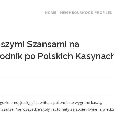
HOME
NEIGHBOURHOOD PROFILES
pszymi Szansami na
odnik po Polskich Kasynac
 gdzie emocje sięgają zenitu, a potencjalne wygrane kuszą,
e szanse. Nie wszystkie stoły i automaty są sobie równe, a wiedz