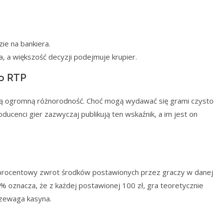
ie na bankiera.
 a większość decyzji podejmuje krupier.
o RTP
rują ogromną różnorodność. Choć mogą wydawać się grami czysto
ucenci gier zazwyczaj publikują ten wskaźnik, a im jest on
 procentowy zwrot środków postawionych przez graczy w danej
% oznacza, że z każdej postawionej 100 zł, gra teoretycznie
rzewaga kasyna.