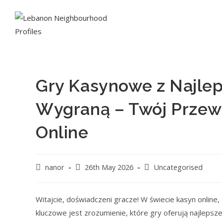
Gry Kasynowe z Najle
Wygraną – Twój Przew
Online
nanor
26th May 2026
Uncategorised
Witajcie, doświadczeni gracze! W świecie kasyn online,
kluczowe jest zrozumienie, które gry oferują najlepsz