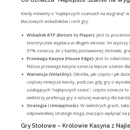
Kiedy mówimy o “najlepszych szansach na wygraną” w k
kluczowych wskaźników i cech gry:
Wskaźnik RTP (Return to Player):
Jest to procento
teoretycznie wypłaca w długim okresie. Im wyższy 
97% oznacza, że z każdej postawionej złotówki, gr
Przewaga Kasyna (House Edge):
Jest to odwrotno
Niższa przewaga kasyna oznacza lepsze szanse dla
Wariancja (Volatility):
Określa, jak często i jak duż
częściej mniejsze kwoty, podczas gdy gry o wysokiej
szukających “najlepszych szans”, często oznacza to 
niektórzy preferują gry o niższej wariancji dla bardzi
Strategia i Umiejętności:
W niektórych grach, takic
odpowiedniej strategii mogą znacząco wpłynąć na
Gry Stołowe – Królowie Kasyna z Najl