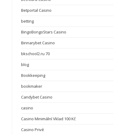
Betportal Casino
betting
BingoBongoStars Casino
Binnarybet Casino
bkschool2.ru 70
blog
Bookkeeping
bookmaker
Candybet Casino
casino
Casino Minimální Vklad 100 Kč
Casino Privé