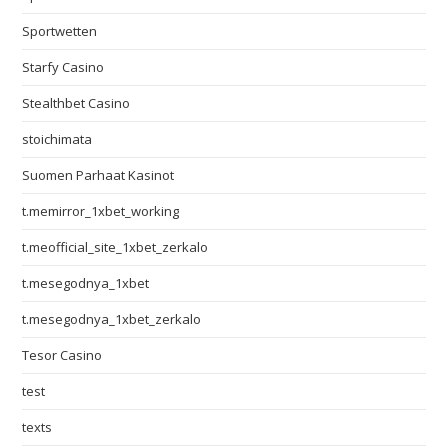
Sportwetten
Starfy Casino
Stealthbet Casino
stoichimata
Suomen Parhaat Kasinot
t.memirror_1xbet_working
t.meofficial_site_1xbet_zerkalo
t.mesegodnya_1xbet
t.mesegodnya_1xbet_zerkalo
Tesor Casino
test
texts