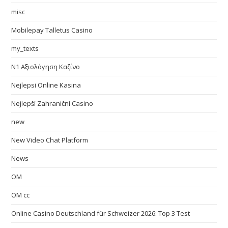
misc
Mobilepay Talletus Casino
my_texts
N1 Αξιολόγηση Καζίνο
Nejlepsi Online Kasina
Nejlepší Zahraniční Casino
new
New Video Chat Platform
News
OM
OM cc
Online Casino Deutschland für Schweizer 2026: Top 3 Test