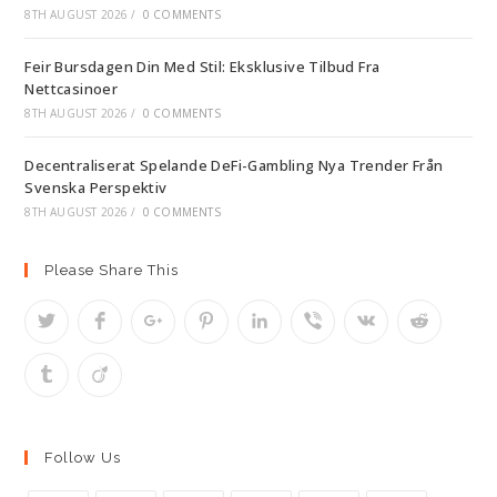
8TH AUGUST 2026
/
0 COMMENTS
Feir Bursdagen Din Med Stil: Eksklusive Tilbud Fra
Nettcasinoer
8TH AUGUST 2026
/
0 COMMENTS
Decentraliserat Spelande DeFi-Gambling Nya Trender Från
Svenska Perspektiv
8TH AUGUST 2026
/
0 COMMENTS
Please Share This
Follow Us