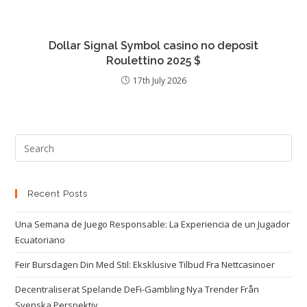
Dollar Signal Symbol casino no deposit
Roulettino 2025 $
17th July 2026
Recent Posts
Una Semana de Juego Responsable: La Experiencia de un Jugador
Ecuatoriano
Feir Bursdagen Din Med Stil: Eksklusive Tilbud Fra Nettcasinoer
Decentraliserat Spelande DeFi-Gambling Nya Trender Från
Svenska Perspektiv