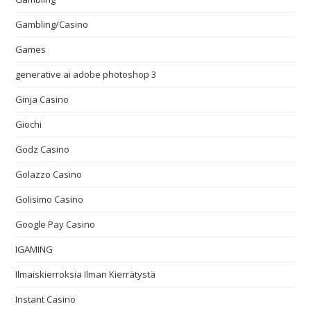
Gambling/Casino
Games
generative ai adobe photoshop 3
Ginja Casino
Giochi
Godz Casino
Golazzo Casino
Golisimo Casino
Google Pay Casino
IGAMING
Ilmaiskierroksia Ilman Kierrätystä
Instant Casino