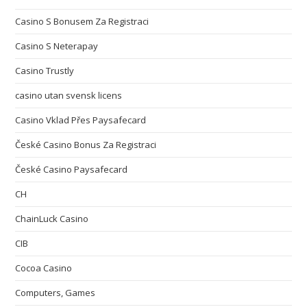
Casino S Bonusem Za Registraci
Casino S Neterapay
Casino Trustly
casino utan svensk licens
Casino Vklad Přes Paysafecard
České Casino Bonus Za Registraci
České Casino Paysafecard
CH
ChainLuck Casino
CIB
Cocoa Casino
Computers, Games