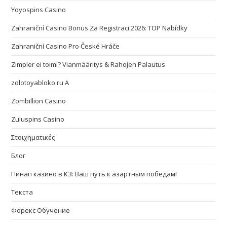
Yoyospins Casino
Zahraniční Casino Bonus Za Registraci 2026: TOP Nabídky
Zahraniční Casino Pro České Hráče
Zimpler ei toimi? Vianmääritys & Rahojen Palautus
zolotoyabloko.ru A
Zombillion Casino
Zuluspins Casino
Στοιχηματικές
Блог
Пинап казино в КЗ: Ваш путь к азартным победам!
Текста
Форекс Обучение