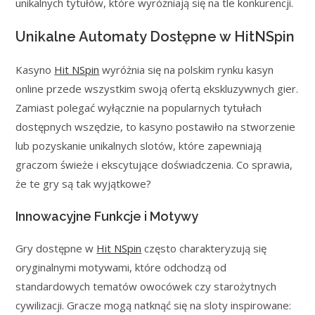
unikalnych tytułów, które wyróżniają się na tle konkurencji.
Unikalne Automaty Dostępne w HitNSpin
Kasyno
Hit NSpin
wyróżnia się na polskim rynku kasyn
online przede wszystkim swoją ofertą ekskluzywnych gier.
Zamiast polegać wyłącznie na popularnych tytułach
dostępnych wszędzie, to kasyno postawiło na stworzenie
lub pozyskanie unikalnych slotów, które zapewniają
graczom świeże i ekscytujące doświadczenia. Co sprawia,
że te gry są tak wyjątkowe?
Innowacyjne Funkcje i Motywy
Gry dostępne w
Hit NSpin
często charakteryzują się
oryginalnymi motywami, które odchodzą od
standardowych tematów owocówek czy starożytnych
cywilizacji. Gracze mogą natknąć się na sloty inspirowane: