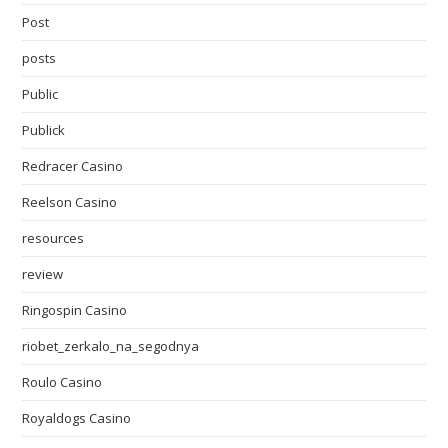
Post
posts
Public
Publick
Redracer Casino
Reelson Casino
resources
review
Ringospin Casino
riobet_zerkalo_na_segodnya
Roulo Casino
Royaldogs Casino