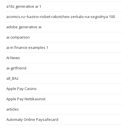
a16z generative ai 1
acomics.ru~kazino-riobet-rabotchee-zerkalo-na-segodnya 100
adobe generative ai
ai companion
ai in finance examples 1
AI News
ai-girlfriend
all_BAz
Apple Pay Casino
Apple Pay Nettikasinot
articles
Automaty Online Paysafecard