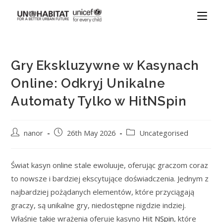
Gry Ekskluzywne w Kasynach
Online: Odkryj Unikalne
Automaty Tylko w HitNSpin
nanor
26th May 2026
Uncategorised
Świat kasyn online stale ewoluuje, oferując graczom coraz
to nowsze i bardziej ekscytujące doświadczenia. Jednym z
najbardziej pożądanych elementów, które przyciągają
graczy, są unikalne gry, niedostępne nigdzie indziej.
Właśnie takie wrażenia oferuje kasyno
Hit NSpin
, które