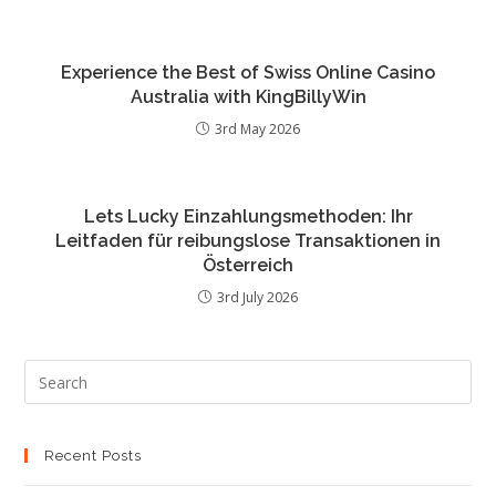
Experience the Best of Swiss Online Casino
Australia with KingBillyWin
3rd May 2026
Lets Lucky Einzahlungsmethoden: Ihr
Leitfaden für reibungslose Transaktionen in
Österreich
3rd July 2026
Recent Posts