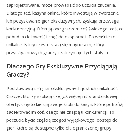
zaprojektowane, może prowadzić do uczucia znużenia.
Dlatego też, kasyna online, które inwestują w tworzenie
lub pozyskiwanie gier ekskluzywnych, zyskują przewagę
konkurencyjną. Oferują one graczom coś świeżego, coś, co
pobudza ciekawość i chęć do eksploracji. To właśnie te
unikalne tytuły często stają się magnesem, który
przyciąga nowych graczy i zatrzymuje tych stałych.
Dlaczego Gry Ekskluzywne Przyciągają
Graczy?
Podstawową siłą gier ekskluzywnych jest ich unikalność.
Gracze, którzy szukają czegoś więcej niż standardowej
oferty, często kierują swoje kroki do kasyn, które potrafią
zaoferować im coś, czego nie znajdą u konkurencji. To
poczucie bycia częścią czegoś wyjątkowego, dostęp do
gier, które są dostępne tylko dla ograniczonej grupy