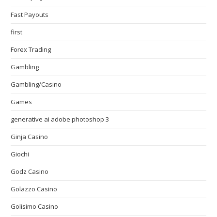
Fast Payouts
first
Forex Trading
Gambling
Gambling/Casino
Games
generative ai adobe photoshop 3
Ginja Casino
Giochi
Godz Casino
Golazzo Casino
Golisimo Casino