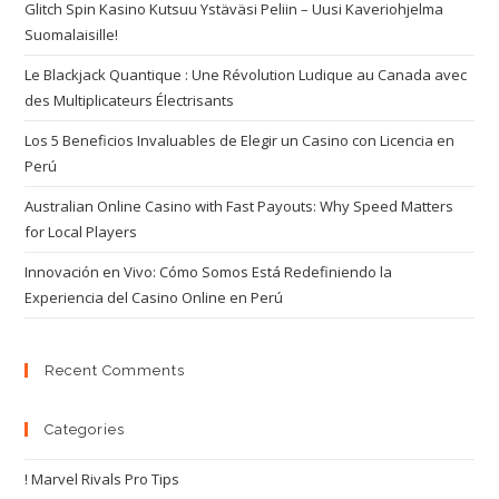
Glitch Spin Kasino Kutsuu Ystäväsi Peliin – Uusi Kaveriohjelma
Suomalaisille!
Le Blackjack Quantique : Une Révolution Ludique au Canada avec
des Multiplicateurs Électrisants
Los 5 Beneficios Invaluables de Elegir un Casino con Licencia en
Perú
Australian Online Casino with Fast Payouts: Why Speed Matters
for Local Players
Innovación en Vivo: Cómo Somos Está Redefiniendo la
Experiencia del Casino Online en Perú
Recent Comments
Categories
! Marvel Rivals Pro Tips