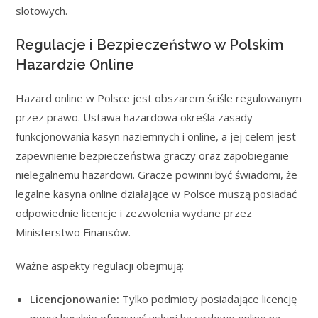
slotowych.
Regulacje i Bezpieczeństwo w Polskim
Hazardzie Online
Hazard online w Polsce jest obszarem ściśle regulowanym
przez prawo. Ustawa hazardowa określa zasady
funkcjonowania kasyn naziemnych i online, a jej celem jest
zapewnienie bezpieczeństwa graczy oraz zapobieganie
nielegalnemu hazardowi. Gracze powinni być świadomi, że
legalne kasyna online działające w Polsce muszą posiadać
odpowiednie licencje i zezwolenia wydane przez
Ministerstwo Finansów.
Ważne aspekty regulacji obejmują:
Licencjonowanie:
Tylko podmioty posiadające licencję