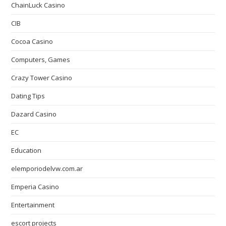
ChainLuck Casino
CIB
Cocoa Casino
Computers, Games
Crazy Tower Сasino
Dating Tips
Dazard Casino
EC
Education
elemporiodelvw.com.ar
Emperia Casino
Entertainment
escort projects