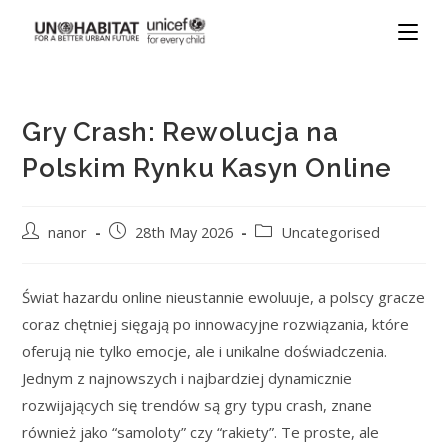
Gry Crash: Rewolucja na
Polskim Rynku Kasyn Online
nanor
28th May 2026
Uncategorised
Świat hazardu online nieustannie ewoluuje, a polscy gracze
coraz chętniej sięgają po innowacyjne rozwiązania, które
oferują nie tylko emocje, ale i unikalne doświadczenia.
Jednym z najnowszych i najbardziej dynamicznie
rozwijających się trendów są gry typu crash, znane
również jako “samoloty” czy “rakiety”. Te proste, ale