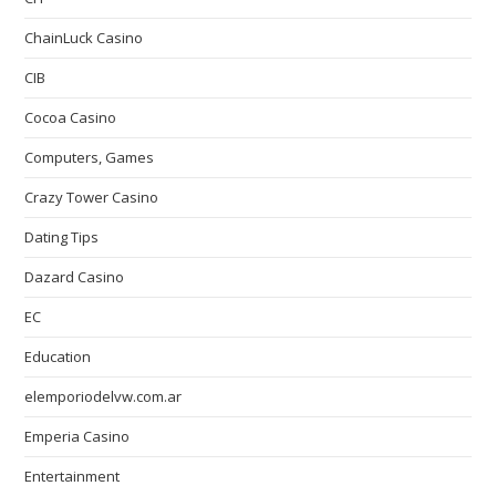
ChainLuck Casino
CIB
Cocoa Casino
Computers, Games
Crazy Tower Сasino
Dating Tips
Dazard Casino
EC
Education
elemporiodelvw.com.ar
Emperia Casino
Entertainment