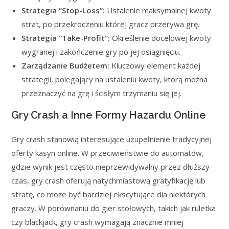
Strategia “Stop-Loss”:
Ustalenie maksymalnej kwoty
strat, po przekroczeniu której gracz przerywa grę.
Strategia “Take-Profit”:
Określenie docelowej kwoty
wygranej i zakończenie gry po jej osiągnięciu.
Zarządzanie Budżetem:
Kluczowy element każdej
strategii, polegający na ustaleniu kwoty, którą można
przeznaczyć na grę i ścisłym trzymaniu się jej.
Gry Crash a Inne Formy Hazardu Online
Gry crash stanowią interesujące uzupełnienie tradycyjnej
oferty kasyn online. W przeciwieństwie do automatów,
gdzie wynik jest często nieprzewidywalny przez dłuższy
czas, gry crash oferują natychmiastową gratyfikację lub
stratę, co może być bardziej ekscytujące dla niektórych
graczy. W porównaniu do gier stołowych, takich jak ruletka
czy blackjack, gry crash wymagają znacznie mniej