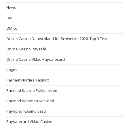
News
OM
OM cc
Online Casino Deutschland für Schweizer 2026: Top 3 Test
Online Casino Paysafe
Online Casino Vklad Paysafecard
pages
Parhaat Nordea Kasinot
Parimad Kasiino Pakkumised
Parimad Välismaa Kasiinod
Paynplay Kasiino Eesti
Paysafecard Vklad Casino