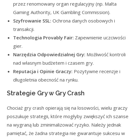
przez renomowany organ regulacyjny (np. Malta
Gaming Authority, UK Gambling Commission).
Szyfrowanie SSL:
Ochrona danych osobowych i
transakcji.
Technologia Provably Fair:
Zapewnienie uczciwości
gier.
Narzędzia Odpowiedzialnej Gry:
Możliwość kontroli
nad własnym budżetem i czasem gry.
Reputacja i Opinie Graczy:
Pozytywne recenzje i
długoletnia obecność na rynku.
Strategie Gry w Gry Crash
Chociaż gry crash opierają się na losowości, wielu graczy
poszukuje strategii, które mogłyby zwiększyć ich szanse
na wygraną lub zminimalizować ryzyko. Należy jednak
pamiętać, że żadna strategia nie gwarantuje sukcesu w