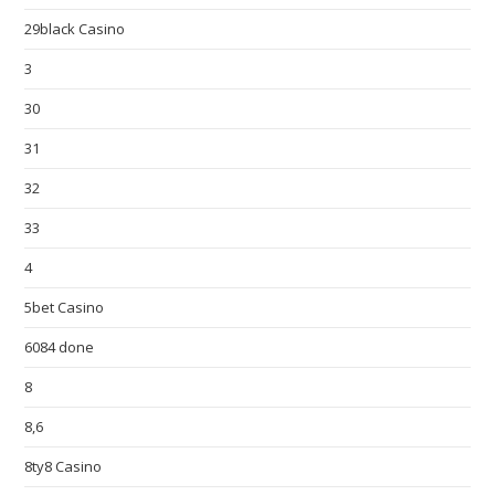
29black Casino
3
30
31
32
33
4
5bet Casino
6084 done
8
8,6
8ty8 Casino