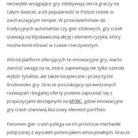
niezwykle wciągające gry zdobywają serca graczy na
całym świecie, a ich popularność w Polsce rośnie w
zastraszającym tempie. W przeciwieństwie do
tradycyjnych automatów czy gier stołowych, gry crash
stawiają na błyskawiczną akcję i element ryzyka, który
można kontrolować w czasie rzeczywistym.
Wśród platform oferujących te innowacyjne gry, warto
zwrócić uwagę na te, które zapewniają nie tylko szeroki
wybór tytułów, ale także bezpieczne i przejrzyste
środowisko gry. Gracze poszukujący sprawdzonych
rozwiązań i bogatej oferty powinni zapoznać się z
propozycjami dostępnymi na
MYBC
, gdzie innowacyjne
gry crash stanowią kluczowy element portfolio.
Fenomen gier crash polega na ich prostocie mechaniki
połączonej z wysokim potencjałem emocjonalnym. Gracze