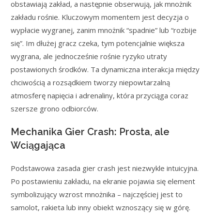
obstawiają zakład, a następnie obserwują, jak mnożnik
zakładu rośnie. Kluczowym momentem jest decyzja o
wypłacie wygranej, zanim mnożnik “spadnie” lub “rozbije
się”. Im dłużej gracz czeka, tym potencjalnie większa
wygrana, ale jednocześnie rośnie ryzyko utraty
postawionych środków. Ta dynamiczna interakcja między
chciwością a rozsądkiem tworzy niepowtarzalną
atmosferę napięcia i adrenaliny, która przyciąga coraz
szersze grono odbiorców.
Mechanika Gier Crash: Prosta, ale
Wciągająca
Podstawowa zasada gier crash jest niezwykle intuicyjna.
Po postawieniu zakładu, na ekranie pojawia się element
symbolizujący wzrost mnożnika – najczęściej jest to
samolot, rakieta lub inny obiekt wznoszący się w górę.