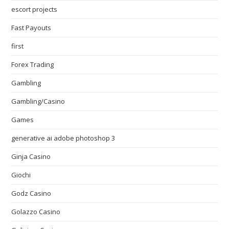
escort projects
Fast Payouts
first
Forex Trading
Gambling
Gambling/Casino
Games
generative ai adobe photoshop 3
Ginja Casino
Giochi
Godz Casino
Golazzo Casino