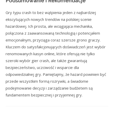
Podsumowanie i Rekomendacje
Gry typu crash to bez wątpienia jeden z najbardziej
ekscytujących nowych trendów na polskiej scenie
hazardowej. Ich prosta, ale wciągająca mechanika,
połączona z zaawansowaną technologią i potencjałem
emocjonalnym, przyciąga coraz szersze grono graczy.
Kluczem do satysfakcjonujących doświadczeń jest wybór
renomowanych kasyn online, które oferują nie tylko
szeroki wybór gier crash, ale także gwarantują
bezpieczeństwo, uczciwość i wsparcie dla
odpowiedzialnej gry. Pamiętajmy, że hazard powinien być
przede wszystkim formą rozrywki, a świadome
podejmowanie decyzji i zarządzanie budżetem są
fundamentem bezpiecznej i przyjemnej gry.