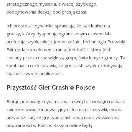
strategicznego myślenia, a więcej szybkiego
podejmowania decyzji pod presją czasu.
Ich prostota i dynamika sprawiają, że są idealne dla
graczy, którzy dysponują ograniczonym czasem lub
preferują szybką akcję. Jednocześnie, technologia Provably
Fair dodaje im element transparentności, który jest
ceniony przez coraz większą grupę świadomych graczy. Ta
kombinacja cech sprawia, że gry crash szybko zdobywają
lojalność swojej publiczności.
Przyszłość Gier Crash w Polsce
Biorąc pod uwagę dynamiczny rozwój technologii i rosnące
zainteresowanie innowacyjnymi formami rozrywki, można
przypuszczać, że gry typu crash będą nadal zyskiwać na
popularności w Polsce. Kasyna online będą