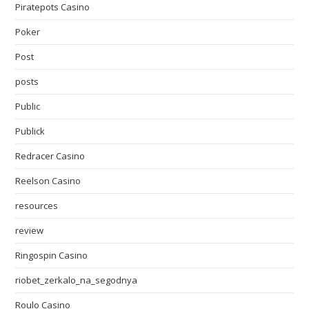
Piratepots Casino
Poker
Post
posts
Public
Publick
Redracer Casino
Reelson Casino
resources
review
Ringospin Casino
riobet_zerkalo_na_segodnya
Roulo Casino