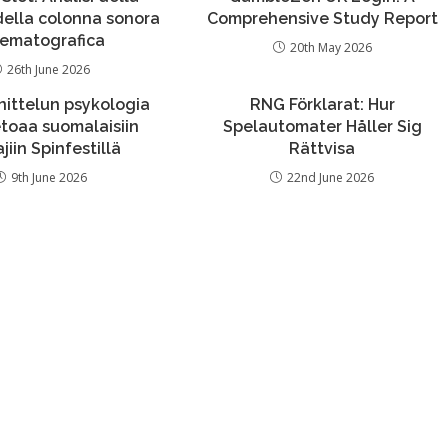
 della colonna sonora
Comprehensive Study Report
nematografica
20th May 2026
26th June 2026
nittelun psykologia
RNG Förklarat: Hur
toaa suomalaisiin
Spelautomater Håller Sig
jiin Spinfestillä
Rättvisa
9th June 2026
22nd June 2026