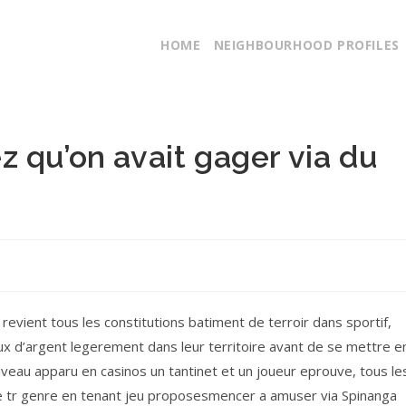
HOME
NEIGHBOURHOOD PROFILES
 qu’on avait gager via du
 revient tous les constitutions batiment de terroir dans sportif,
ux d’argent legerement dans leur territoire avant de se mettre e
eau apparu en casinos un tantinet et un joueur eprouve, tous le
e tr genre en tenant jeu proposesmencer a amuser via Spinanga