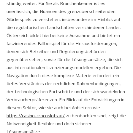
ständig weiter. Für Sie als Branchenkenner ist es
unerlässlich, die Nuancen des grenzüberschreitenden
Glücksspiels zu verstehen, insbesondere im Hinblick auf
die regulatorischen Landschaften verschiedener Länder.
Österreich bildet hierbei keine Ausnahme und bietet ein
faszinierendes Fallbeispiel für die Herausforderungen,
denen sich Betreiber und Regulierungsbehörden
gegenübersehen, sowie für die Lösungsansätze, die sich
aus internationalen Lizenzierungsmodellen ergeben. Die
Navigation durch diese komplexe Materie erfordert ein
tiefes Verständnis der rechtlichen Rahmenbedingungen,
der technologischen Fortschritte und der sich wandelnden
Verbraucherpräferenzen. Ein Blick auf die Entwicklungen in
diesem Sektor, wie sie auch bei Anbietern wie
https://casino-crocoslots.at/
zu beobachten sind, zeigt die
Notwendigkeit flexibler und doch sicherer
Lösungsansätze.