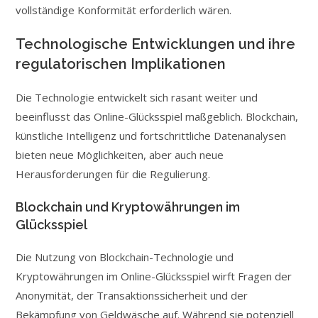
vollständige Konformität erforderlich wären.
Technologische Entwicklungen und ihre
regulatorischen Implikationen
Die Technologie entwickelt sich rasant weiter und
beeinflusst das Online-Glücksspiel maßgeblich. Blockchain,
künstliche Intelligenz und fortschrittliche Datenanalysen
bieten neue Möglichkeiten, aber auch neue
Herausforderungen für die Regulierung.
Blockchain und Kryptowährungen im
Glücksspiel
Die Nutzung von Blockchain-Technologie und
Kryptowährungen im Online-Glücksspiel wirft Fragen der
Anonymität, der Transaktionssicherheit und der
Bekämpfung von Geldwäsche auf. Während sie potenziell