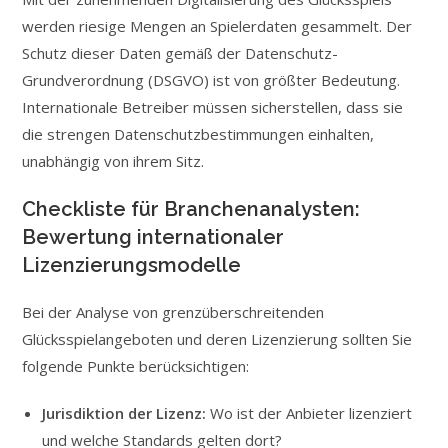
werden riesige Mengen an Spielerdaten gesammelt. Der
Schutz dieser Daten gemäß der Datenschutz-
Grundverordnung (DSGVO) ist von größter Bedeutung.
Internationale Betreiber müssen sicherstellen, dass sie
die strengen Datenschutzbestimmungen einhalten,
unabhängig von ihrem Sitz.
Checkliste für Branchenanalysten:
Bewertung internationaler
Lizenzierungsmodelle
Bei der Analyse von grenzüberschreitenden
Glücksspielangeboten und deren Lizenzierung sollten Sie
folgende Punkte berücksichtigen:
Jurisdiktion der Lizenz:
Wo ist der Anbieter lizenziert
und welche Standards gelten dort?