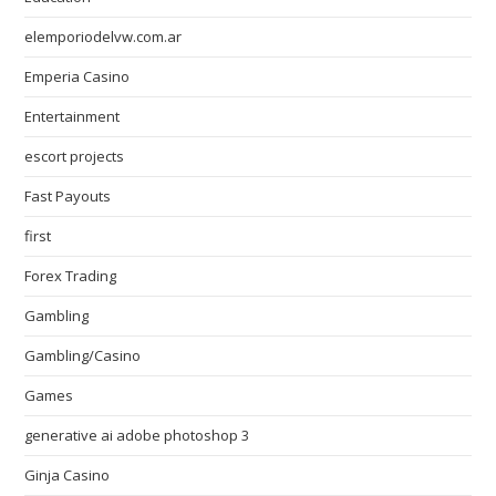
elemporiodelvw.com.ar
Emperia Casino
Entertainment
escort projects
Fast Payouts
first
Forex Trading
Gambling
Gambling/Casino
Games
generative ai adobe photoshop 3
Ginja Casino