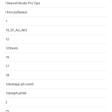
! Marvel Rivals Pro Tips
! Без рубрики
1
10_07_AU_AKS
12
123texts
16
17
18
1xbetapp-ph.com5
1xbetph.ph66
2
25