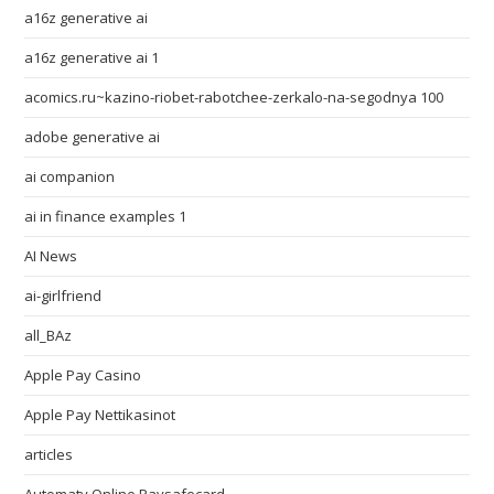
a16z generative ai
a16z generative ai 1
acomics.ru~kazino-riobet-rabotchee-zerkalo-na-segodnya 100
adobe generative ai
ai companion
ai in finance examples 1
AI News
ai-girlfriend
all_BAz
Apple Pay Casino
Apple Pay Nettikasinot
articles
Automaty Online Paysafecard