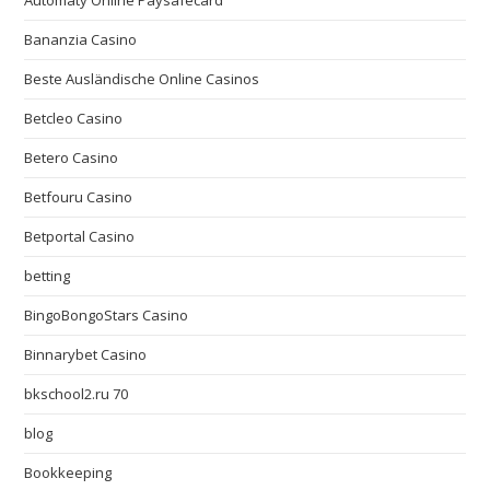
Bananzia Casino
Beste Ausländische Online Casinos
Betcleo Casino
Betero Casino
Betfouru Casino
Betportal Casino
betting
BingoBongoStars Casino
Binnarybet Casino
bkschool2.ru 70
blog
Bookkeeping