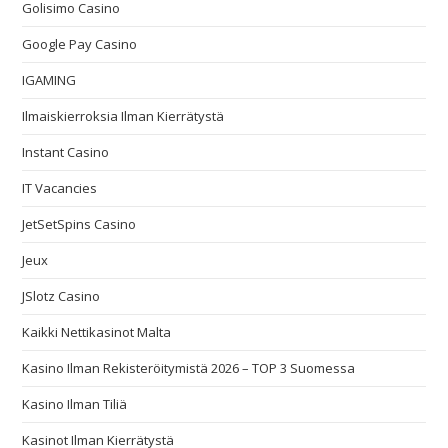
Golisimo Casino
Google Pay Casino
IGAMING
Ilmaiskierroksia Ilman Kierrätystä
Instant Casino
IT Vacancies
JetSetSpins Casino
Jeux
JSlotz Casino
Kaikki Nettikasinot Malta
Kasino Ilman Rekisteröitymistä 2026 – TOP 3 Suomessa
Kasino Ilman Tiliä
Kasinot Ilman Kierrätystä