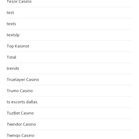
Tesor Casino
test
texts
textslp
Top Kasinot
Total
trends
Truelayer Casino
Trumo Casino
ts escorts dallas
TuzBet Casino
Twindor Casino
Twinqo Casino