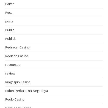
Poker
Post
posts
Public
Publick
Redracer Casino
Reelson Casino
resources
review
Ringospin Casino
riobet_zerkalo_na_segodnya
Roulo Casino
Royaldogs Casino