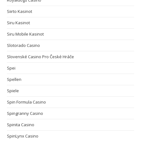
Siirto Kasinot
Siru Kasinot
Siru Mobile Kasinot
Slotorado Casino
Slovenské Casino Pro České Hráče
Spei
Spellen
Spiele
Spin Formula Casino
Spingranny Casino
Spinita Casino
SpinLynx Casino