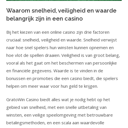
Waarom snelheid, veiligheid en waarde
belangrijk zijn in een casino
Bij het kiezen van een online casino zijn drie factoren
cruciaal: snelheid, veiligheid en waarde. Snelheid verwijst
naar hoe snel spelers hun winsten kunnen opnemen en
hoe vlot de spellen draaien. Veiligheid is van groot belang,
vooral als het gaat om het beschermen van persoonlijke
en financiële gegevens. Waarde is te vinden in de
bonussen en promoties die een casino biedt, die spelers
helpen om meer waar voor hun geld te krijgen.
GratoWin Casino biedt alles wat je nodig hebt op het
gebied van snelheid, met een snelle uitbetaling van
winsten, een veilige speelomgeving met betrouwbare
betalingsmethoden, en een scala aan waardevolle