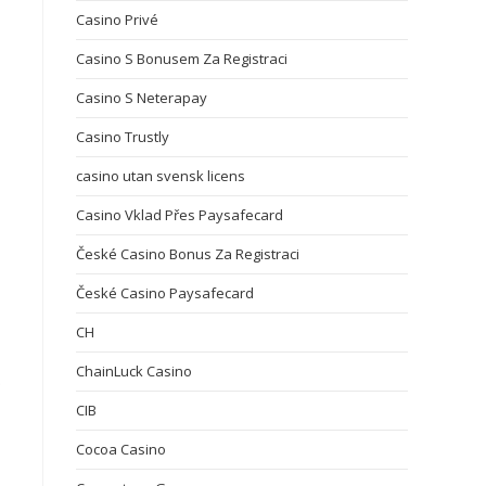
Casino Privé
Casino S Bonusem Za Registraci
Casino S Neterapay
Casino Trustly
casino utan svensk licens
Casino Vklad Přes Paysafecard
České Casino Bonus Za Registraci
České Casino Paysafecard
CH
ChainLuck Casino
.
CIB
Cocoa Casino