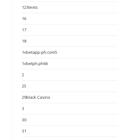
123texts
16
17
18
1xbetapp-ph.com5
1xbetph.ph66
2
25
29black Casino
3
30
31