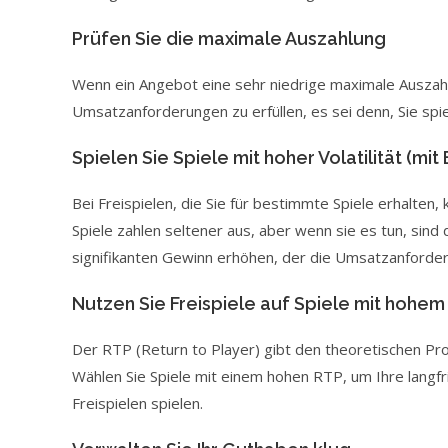
Prüfen Sie die maximale Auszahlung
Wenn ein Angebot eine sehr niedrige maximale Auszahlu
Umsatzanforderungen zu erfüllen, es sei denn, Sie sp
Spielen Sie Spiele mit hoher Volatilität (mit
Bei Freispielen, die Sie für bestimmte Spiele erhalten, 
Spiele zahlen seltener aus, aber wenn sie es tun, sind
signifikanten Gewinn erhöhen, der die Umsatzanforderu
Nutzen Sie Freispiele auf Spiele mit hohe
Der RTP (Return to Player) gibt den theoretischen Pro
Wählen Sie Spiele mit einem hohen RTP, um Ihre langf
Freispielen spielen.