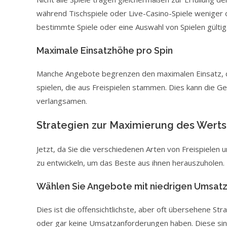
während Tischspiele oder Live-Casino-Spiele weniger o
bestimmte Spiele oder eine Auswahl von Spielen gültig
Maximale Einsatzhöhe pro Spin
Manche Angebote begrenzen den maximalen Einsatz, de
spielen, die aus Freispielen stammen. Dies kann die G
verlangsamen.
Strategien zur Maximierung des Werts 
Jetzt, da Sie die verschiedenen Arten von Freispielen u
zu entwickeln, um das Beste aus ihnen herauszuholen.
Wählen Sie Angebote mit niedrigen Umsa
Dies ist die offensichtlichste, aber oft übersehene Str
oder gar keine Umsatzanforderungen haben. Diese sind 