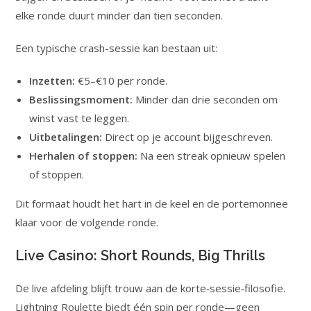
elke ronde duurt minder dan tien seconden.
Een typische crash-sessie kan bestaan uit:
Inzetten:
€5–€10 per ronde.
Beslissingsmoment:
Minder dan drie seconden om
winst vast te leggen.
Uitbetalingen:
Direct op je account bijgeschreven.
Herhalen of stoppen:
Na een streak opnieuw spelen
of stoppen.
Dit formaat houdt het hart in de keel en de portemonnee
klaar voor de volgende ronde.
Live Casino: Short Rounds, Big Thrills
De live afdeling blijft trouw aan de korte‑sessie‑filosofie.
Lightning Roulette biedt één spin per ronde—geen