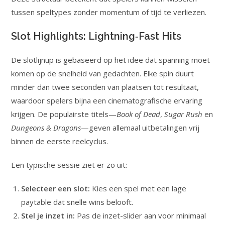
tussen speltypes zonder momentum of tijd te verliezen.
Slot Highlights: Lightning‑Fast Hits
De slotlijnup is gebaseerd op het idee dat spanning moet
komen op de snelheid van gedachten. Elke spin duurt
minder dan twee seconden van plaatsen tot resultaat,
waardoor spelers bijna een cinematografische ervaring
krijgen. De populairste titels—
Book of Dead
,
Sugar Rush
en
Dungeons & Dragons
—geven allemaal uitbetalingen vrij
binnen de eerste reelcyclus.
Een typische sessie ziet er zo uit:
Selecteer een slot:
Kies een spel met een lage
paytable dat snelle wins belooft.
Stel je inzet in:
Pas de inzet-slider aan voor minimaal