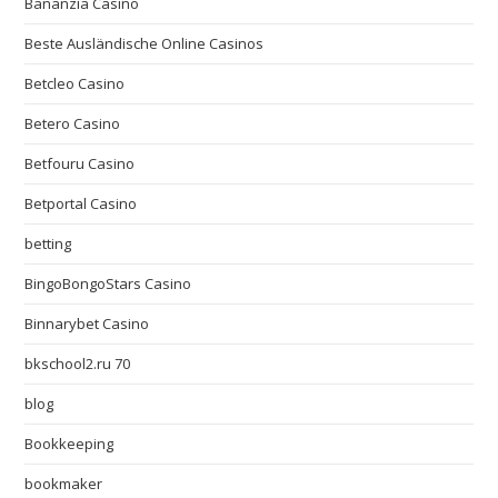
Bananzia Casino
Beste Ausländische Online Casinos
Betcleo Casino
Betero Casino
Betfouru Casino
Betportal Casino
betting
BingoBongoStars Casino
Binnarybet Casino
bkschool2.ru 70
blog
Bookkeeping
bookmaker