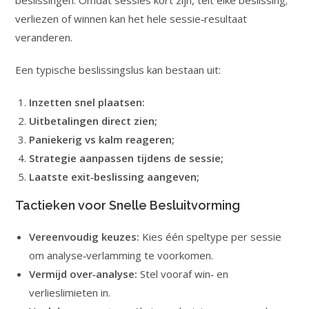
beslissingen. Omdat sessies kort zijn, telt elke beslissing;
verliezen of winnen kan het hele sessie‑resultaat
veranderen.
Een typische beslissingslus kan bestaan uit:
Inzetten snel plaatsen:
Uitbetalingen direct zien;
Paniekerig vs kalm reageren;
Strategie aanpassen tijdens de sessie;
Laatste exit‑beslissing aangeven;
Tactieken voor Snelle Besluitvorming
Vereenvoudig keuzes:
Kies één speltype per sessie
om analyse‑verlamming te voorkomen.
Vermijd over‑analyse:
Stel vooraf win‑ en
verlieslimieten in.