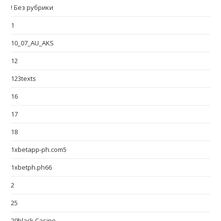
! Без рубрики
1
10_07_AU_AKS
12
123texts
16
17
18
1xbetapp-ph.com5
1xbetph.ph66
2
25
29black Casino