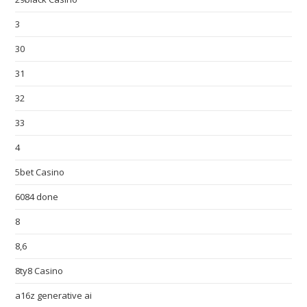
3
30
31
32
33
4
5bet Casino
6084 done
8
8,6
8ty8 Casino
a16z generative ai