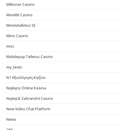
Millioner Casino
MineBit Casino
Minimitalletus 5E
Mino Casino
misc
Mobilepay Talletus Casino
my_texts
N1 Αξιολόγηση Καζίνο
Nejlepsi Online Kasina
Nejlepší Zahraniční Casino
New Video Chat Platform
News
OM