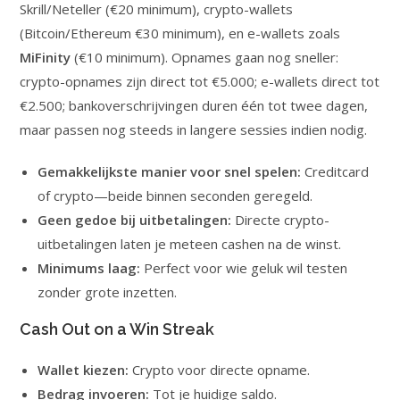
Skrill/Neteller (€20 minimum), crypto-wallets
(Bitcoin/Ethereum €30 minimum), en e-wallets zoals
MiFinity
(€10 minimum). Opnames gaan nog sneller:
crypto-opnames zijn direct tot €5.000; e-wallets direct tot
€2.500; bankoverschrijvingen duren één tot twee dagen,
maar passen nog steeds in langere sessies indien nodig.
Gemakkelijkste manier voor snel spelen:
Creditcard
of crypto—beide binnen seconden geregeld.
Geen gedoe bij uitbetalingen:
Directe crypto-
uitbetalingen laten je meteen cashen na de winst.
Minimums laag:
Perfect voor wie geluk wil testen
zonder grote inzetten.
Cash Out on a Win Streak
Wallet kiezen:
Crypto voor directe opname.
Bedrag invoeren:
Tot je huidige saldo.