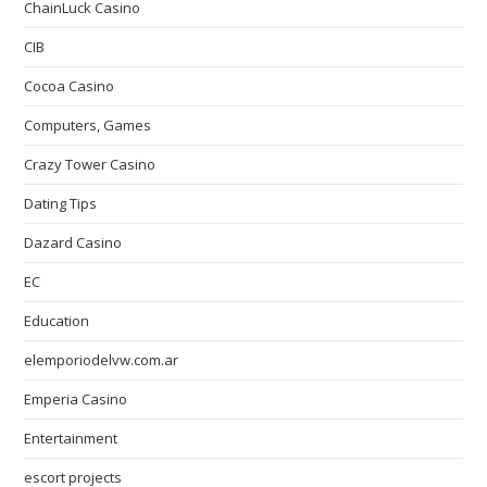
ChainLuck Casino
CIB
Cocoa Casino
Computers, Games
Crazy Tower Сasino
Dating Tips
Dazard Casino
EC
Education
elemporiodelvw.com.ar
Emperia Casino
Entertainment
escort projects