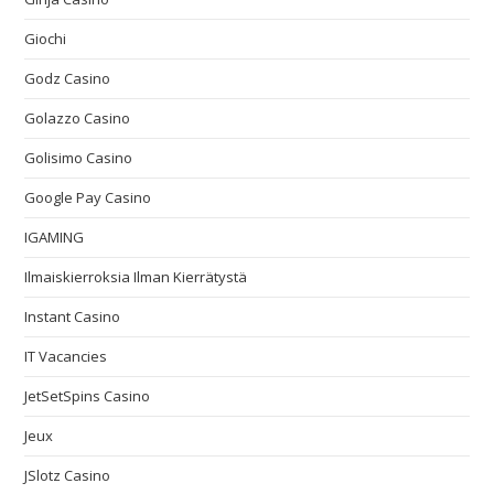
Giochi
Godz Casino
Golazzo Casino
Golisimo Casino
Google Pay Casino
IGAMING
Ilmaiskierroksia Ilman Kierrätystä
Instant Casino
IT Vacancies
JetSetSpins Casino
Jeux
JSlotz Casino