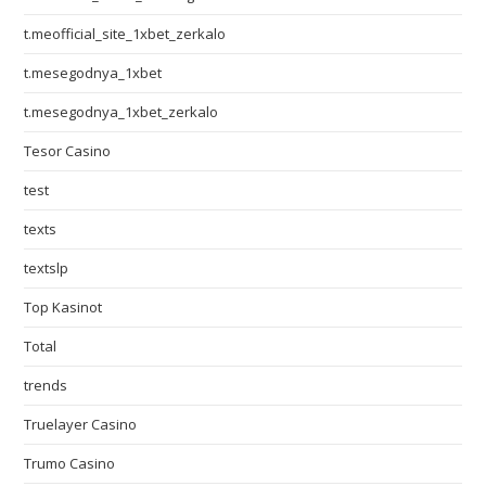
t.meofficial_site_1xbet_zerkalo
t.mesegodnya_1xbet
t.mesegodnya_1xbet_zerkalo
Tesor Casino
test
texts
textslp
Top Kasinot
Total
trends
Truelayer Casino
Trumo Casino