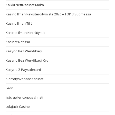
Kaikki Nettikasinot Malta
Kasino Ilman Rekisteröitymistä 2026 – TOP 3 Suomessa
Kasino Ilman Tiliä
Kasinot Ilman Kierrätystä
Kasinot Netissä
Kasyno Bez Weryfikacji
Kasyno Bez Weryfikacji Kyc
Kasyno Z Paysafecard
Kierrätysvapaat Kasinot
Leon
listcrawler corpus christi
LolaJack Casino