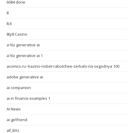
6084 done
8
8,6
8ty8 Casino
a16z generative ai
a16z generative ai 1
acomics.ru~kazino-riobet-rabotchee-zerkalo-na-segodnya 100
adobe generative ai
ai companion
ai in finance examples 1
AI News
ai-girlfriend
all_BAz