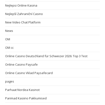
Nejlepsi Online Kasina
Nejlepší Zahraniční Casino
New Video Chat Platform
News
OM
OM cc
Online Casino Deutschland für Schweizer 2026: Top 3 Test
Online Casino Paysafe
Online Casino Vklad Paysafecard
pages
Parhaat Nordea Kasinot
Parimad Kasiino Pakkumised