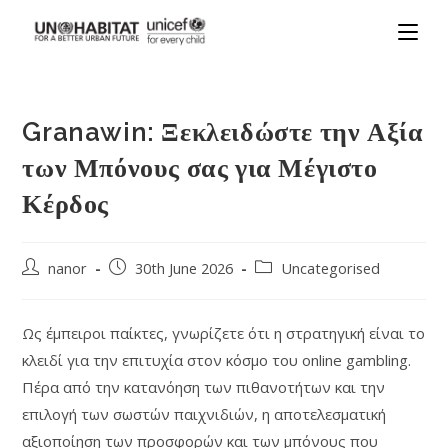
Granawin: Ξεκλειδώστε την Αξία
των Μπόνους σας για Μέγιστο
Κέρδος
nanor
30th June 2026
Uncategorised
Ως έμπειροι παίκτες, γνωρίζετε ότι η στρατηγική είναι το
κλειδί για την επιτυχία στον κόσμο του online gambling.
Πέρα από την κατανόηση των πιθανοτήτων και την
επιλογή των σωστών παιχνιδιών, η αποτελεσματική
αξιοποίηση των προσφορών και των μπόνους που