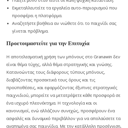
Παίξτε μόνο όταν είστε σε καλή ψυχική κατάσταση.
Εκμεταλλευτείτε τα εργαλεία αυτο-περιορισμού που
προσφέρει η πλατφόρμα.
Αναζητήστε βοήθεια αν νιώθετε ότι το παιχνίδι σας
γίνεται πρόβλημα.
Προετοιμαστείτε για την Επιτυχία
Η αποτελεσματική χρήση των μπόνους στο Granawin δεν
είναι θέμα τύχης, αλλά θέμα στρατηγικής και γνώσης.
Κατανοώντας τους διάφορους τύπους μπόνους,
διαβάζοντας προσεκτικά τους όρους και τις
προϋποθέσεις, και εφαρμόζοντας έξυπνες στρατηγικές
παιχνιδιού, μπορείτε να μετατρέψετε κάθε προσφορά σε
ένα ισχυρό πλεονέκτημα. Η τεχνολογία και οι
κανονισμοί, ενώ αλλάζουν συνεχώς, προσφέρουν ένα
ασφαλές και δυναμικό περιβάλλον για να απολαύσετε τα
αγαπημένα σας παιχνίδια. Με την κατάλληλη προσέγγιση,