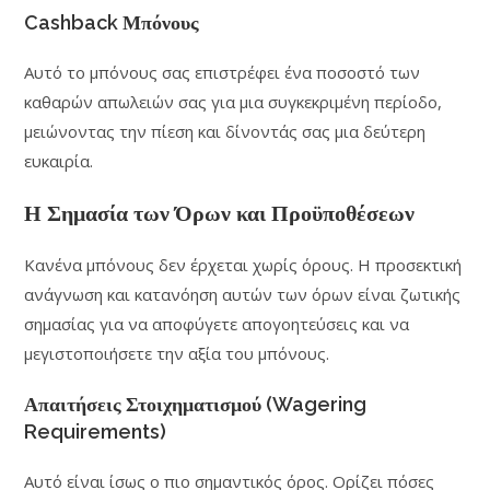
Cashback Μπόνους
Αυτό το μπόνους σας επιστρέφει ένα ποσοστό των
καθαρών απωλειών σας για μια συγκεκριμένη περίοδο,
μειώνοντας την πίεση και δίνοντάς σας μια δεύτερη
ευκαιρία.
Η Σημασία των Όρων και Προϋποθέσεων
Κανένα μπόνους δεν έρχεται χωρίς όρους. Η προσεκτική
ανάγνωση και κατανόηση αυτών των όρων είναι ζωτικής
σημασίας για να αποφύγετε απογοητεύσεις και να
μεγιστοποιήσετε την αξία του μπόνους.
Απαιτήσεις Στοιχηματισμού (Wagering
Requirements)
Αυτό είναι ίσως ο πιο σημαντικός όρος. Ορίζει πόσες