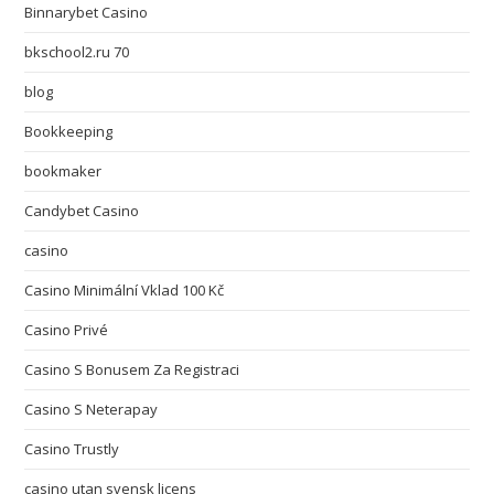
Binnarybet Casino
bkschool2.ru 70
blog
Bookkeeping
bookmaker
Candybet Casino
casino
Casino Minimální Vklad 100 Kč
Casino Privé
Casino S Bonusem Za Registraci
Casino S Neterapay
Casino Trustly
casino utan svensk licens