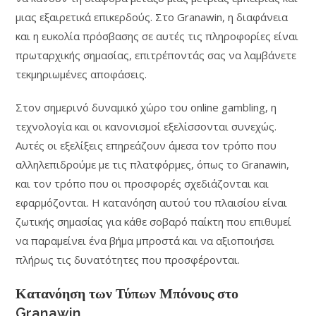
μιας εξαιρετικά επικερδούς. Στο Granawin, η διαφάνεια
και η ευκολία πρόσβασης σε αυτές τις πληροφορίες είναι
πρωταρχικής σημασίας, επιτρέποντάς σας να λαμβάνετε
τεκμηριωμένες αποφάσεις.
Στον σημερινό δυναμικό χώρο του online gambling, η
τεχνολογία και οι κανονισμοί εξελίσσονται συνεχώς.
Αυτές οι εξελίξεις επηρεάζουν άμεσα τον τρόπο που
αλληλεπιδρούμε με τις πλατφόρμες, όπως το Granawin,
και τον τρόπο που οι προσφορές σχεδιάζονται και
εφαρμόζονται. Η κατανόηση αυτού του πλαισίου είναι
ζωτικής σημασίας για κάθε σοβαρό παίκτη που επιθυμεί
να παραμείνει ένα βήμα μπροστά και να αξιοποιήσει
πλήρως τις δυνατότητες που προσφέρονται.
Κατανόηση των Τύπων Μπόνους στο
Granawin