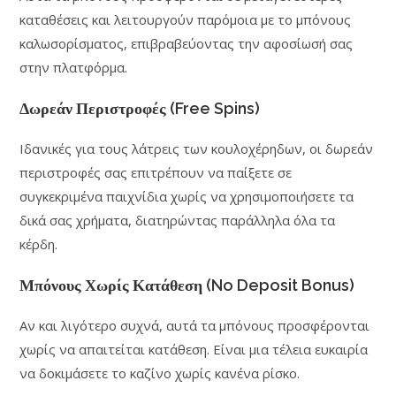
καταθέσεις και λειτουργούν παρόμοια με το μπόνους
καλωσορίσματος, επιβραβεύοντας την αφοσίωσή σας
στην πλατφόρμα.
Δωρεάν Περιστροφές (Free Spins)
Ιδανικές για τους λάτρεις των κουλοχέρηδων, οι δωρεάν
περιστροφές σας επιτρέπουν να παίξετε σε
συγκεκριμένα παιχνίδια χωρίς να χρησιμοποιήσετε τα
δικά σας χρήματα, διατηρώντας παράλληλα όλα τα
κέρδη.
Μπόνους Χωρίς Κατάθεση (No Deposit Bonus)
Αν και λιγότερο συχνά, αυτά τα μπόνους προσφέρονται
χωρίς να απαιτείται κατάθεση. Είναι μια τέλεια ευκαιρία
να δοκιμάσετε το καζίνο χωρίς κανένα ρίσκο.