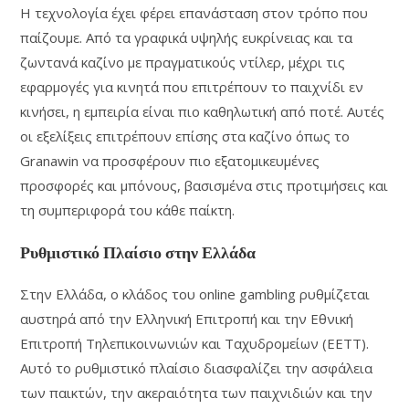
Η τεχνολογία έχει φέρει επανάσταση στον τρόπο που
παίζουμε. Από τα γραφικά υψηλής ευκρίνειας και τα
ζωντανά καζίνο με πραγματικούς ντίλερ, μέχρι τις
εφαρμογές για κινητά που επιτρέπουν το παιχνίδι εν
κινήσει, η εμπειρία είναι πιο καθηλωτική από ποτέ. Αυτές
οι εξελίξεις επιτρέπουν επίσης στα καζίνο όπως το
Granawin να προσφέρουν πιο εξατομικευμένες
προσφορές και μπόνους, βασισμένα στις προτιμήσεις και
τη συμπεριφορά του κάθε παίκτη.
Ρυθμιστικό Πλαίσιο στην Ελλάδα
Στην Ελλάδα, ο κλάδος του online gambling ρυθμίζεται
αυστηρά από την Ελληνική Επιτροπή και την Εθνική
Επιτροπή Τηλεπικοινωνιών και Ταχυδρομείων (ΕΕΤΤ).
Αυτό το ρυθμιστικό πλαίσιο διασφαλίζει την ασφάλεια
των παικτών, την ακεραιότητα των παιχνιδιών και την