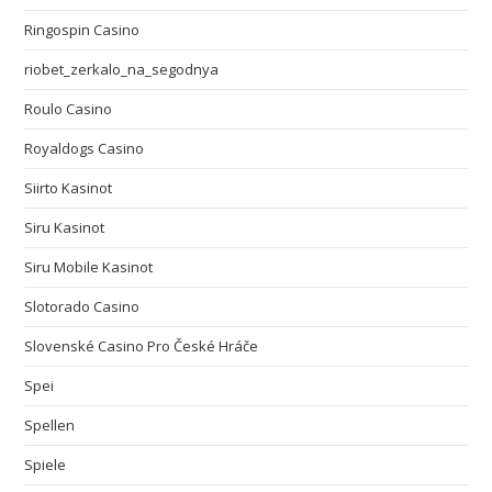
Ringospin Casino
riobet_zerkalo_na_segodnya
Roulo Casino
Royaldogs Casino
Siirto Kasinot
Siru Kasinot
Siru Mobile Kasinot
Slotorado Casino
Slovenské Casino Pro České Hráče
Spei
Spellen
Spiele