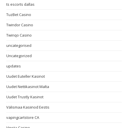
ts escorts dallas
TuzBet Casino
Twindor Casino
Twinqo Casino
uncategorised
Uncategorized
updates
Uudet Euteller Kasinot
Uudet Nettikasinot Malta
Uudet Trustly Kasinot
Välismaa Kasiinod Eestis
vapingcartstore CA
Vipsta Casino