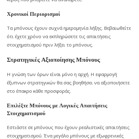
Χρονικοί Περιορισμοί
Τα μπόνους έχουν συχνά ημερομηνία λήξης. Βεβαιωθείτε
ότι έχετε χρόνο να εκπληρώσετε τις απαιτήσεις
στοιχηματισμού πριν λήξει το μπόνους.
Στρατηγικές Αξιοποίησης Μπόνους
Η γνώση των όρων είναι μόνο η αρχή. Η εφαρμογή
έξυπνων στρατηγικών θα σας βοηθήσει να αξιοποιήσετε
στο έπακρο κάθε προσφοράς.
Επιλέξτε Μπόνους με Λογικές Απαιτήσεις
Στοιχηματισμού
Εστιάστε σε μπόνους που έχουν ρεαλιστικές απαιτήσεις
στοιχηματισμού. Ένα μεγάλο μπόνους με εξωφρενικές