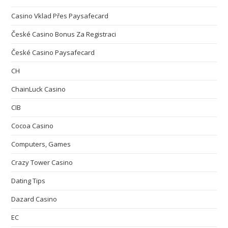
Casino Vklad Přes Paysafecard
České Casino Bonus Za Registraci
České Casino Paysafecard
CH
ChainLuck Casino
CIB
Cocoa Casino
Computers, Games
Crazy Tower Сasino
Dating Tips
Dazard Casino
EC